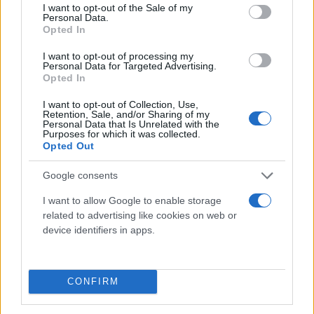
επιδόματος για τα Περιφερειακά
consent section.
I want to opt-out of the Sale of my
Personal Data.
Πανεπιστήμια από τα 1.500 στα 2.000 ευρώ
Opted In
ετησίως και 2.500 σε περίπτωση
συγκατοίκησης
I want to opt-out of processing my
Personal Data for Targeted Advertising.
Opted In
αύξηση κατά 20% της αποζημίωσης των
I want to opt-out of Collection, Use,
νυχτερινών των ένστολων (αστυνομία,
Retention, Sale, and/or Sharing of my
Personal Data that Is Unrelated with the
πυροσβεστικό σώμα, λιμενικό, ένοπλες
Purposes for which it was collected.
δυνάμεις)
Opted Out
Google consents
μία επιπλέον δόση στους δικαιούχους
επιδόματος παιδιού του ΟΠΕΚΑ
I want to allow Google to enable storage
related to advertising like cookies on web or
device identifiers in apps.
εφάπαξ ενίσχυση 200 ευρώ για δικαιούχους
επιδομάτων αναπηρίας του e-ΕΦΚΑ, ΑΜΕΑ
ΟΠΕΚΑ και ανασφάλιστους υπερήλικες.
CONFIRM
επιπλέον 50% του μηνιαίου επιδόματος