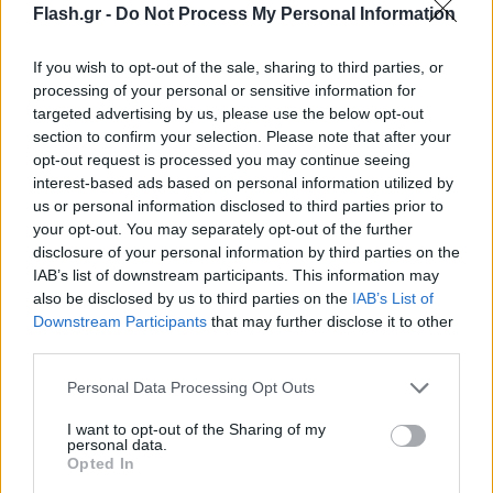
που ανακοίνωσε ο πρωθυπουργός στη ΔΕΘ.
Flash.gr -
Do Not Process My Personal Information
Ειδικότερα το πακέτο περιλαμβάνει:
If you wish to opt-out of the sale, sharing to third parties, or
processing of your personal or sensitive information for
αύξηση συντάξεων στην περιοχή του 2,5%
targeted advertising by us, please use the below opt-out
section to confirm your selection. Please note that after your
opt-out request is processed you may continue seeing
έκτακτη οικονομική ενίσχυση σε 670.000
interest-based ads based on personal information utilized by
συνταξιούχους με προσωπική διαφορά
us or personal information disclosed to third parties prior to
πάνω από 10 ευρώ που θα καταβληθεί το
your opt-out. You may separately opt-out of the further
Δεκέμβριο και θα κυμαίνεται από 100-200
disclosure of your personal information by third parties on the
ευρώ ανάλογα με το ύψος των συντάξιμων
IAB’s list of downstream participants. This information may
αποδοχών με ανώτατο όριο τα 1.600 ευρώ.
also be disclosed by us to third parties on the
IAB’s List of
Downstream Participants
that may further disclose it to other
third parties.
αύξηση μισθών στο Δημόσιο ώστε ο
Please note that this website/app uses one or more Google
εισαγωγικός να μην υπολείπεται του
Personal Data Processing Opt Outs
services and may gather and store information including but
κατώτατου μισθού.
not limited to your visit or usage behaviour. You may click to
I want to opt-out of the Sharing of my
personal data.
grant or deny consent to Google and its third-party tags to
Opted In
αύξηση του φοιτητικού στεγαστικού
use your data for below specified purposes in below Google