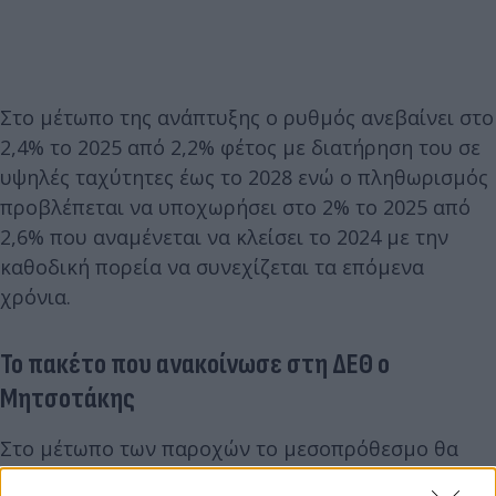
Στο μέτωπο της ανάπτυξης ο ρυθμός ανεβαίνει στο
2,4% το 2025 από 2,2% φέτος με διατήρηση του σε
υψηλές ταχύτητες έως το 2028 ενώ ο πληθωρισμός
προβλέπεται να υποχωρήσει στο 2% το 2025 από
2,6% που αναμένεται να κλείσει το 2024 με την
καθοδική πορεία να συνεχίζεται τα επόμενα
χρόνια.
Το πακέτο που ανακοίνωσε στη ΔΕΘ ο
Μητσοτάκης
Στο μέτωπο των παροχών το μεσοπρόθεσμο θα
ενσωματώνει μέτρα ύψους 1,2 δις. ευρώ για το 2025