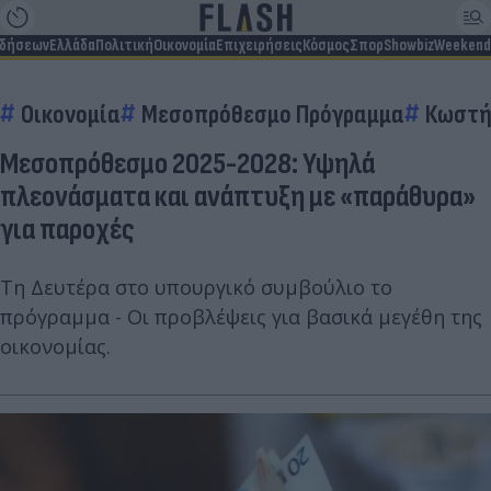
ιδήσεων
Ελλάδα
Πολιτική
Οικονομία
Επιχειρήσεις
Κόσμος
Σπορ
Showbiz
Weekend
Οικονομία
Μεσοπρόθεσμο Πρόγραμμα
Κωστή
Μεσοπρόθεσμο 2025-2028: Υψηλά
πλεονάσματα και ανάπτυξη με «παράθυρα»
για παροχές
Τη Δευτέρα στο υπουργικό συμβούλιο το
πρόγραμμα - Οι προβλέψεις για βασικά μεγέθη της
οικονομίας.