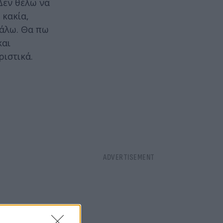
Δεν θέλω να
 κακία,
βάλω. Θα πω
και
ριστικά.