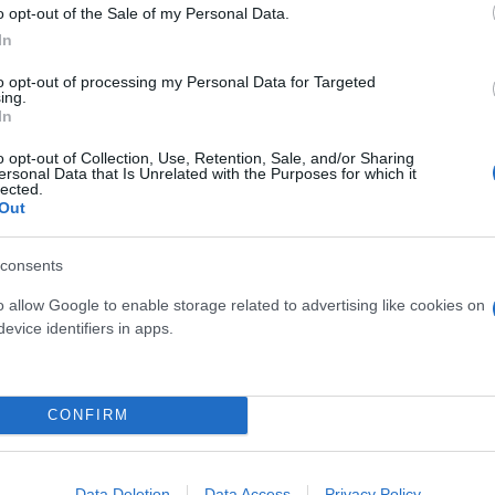
o opt-out of the Sale of my Personal Data.
In
to opt-out of processing my Personal Data for Targeted
ing.
In
o opt-out of Collection, Use, Retention, Sale, and/or Sharing
ersonal Data that Is Unrelated with the Purposes for which it
γησε να έρθει: «Θα βάλω τα μαύρα! Σε τηλεοπτική ε
lected.
Out
εν δουλεύει ο Κωνσταντίνος Βασάλος; Με ίδιο περιε
ληρό σε κάποια θέματα. Δουλεύει κάπου αλλού; Να 
consents
 πω: «Μεγάλε respect, δεν σου αρέσει η τηλεόραση 
λεόραση, αυτό που είπε είναι προσβλητικό.
o allow Google to enable storage related to advertising like cookies on
evice identifiers in apps.
ολύ συμπαθής. Είσαι πολύ καλό παιδί. Δεν σε έχω ε
ικά γιατί αυτό που είπες προσβάλλει τους συνεργά
CONFIRM
α, άποψη, γνώμη και μία στοιχειώδη μόρφωση και π
ό αυτά δεν τα έχεις. Οπότε το να λες ότι και να δια
λεις εμένα γιατί εγώ δεν θα σε επέλεγα ούτως ή άλ
Data Deletion
Data Access
Privacy Policy