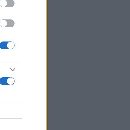
κπομπή,
χόμενο
μη δούλευε
και κάνεις
πιλέξει τόσα
τες
αιδεία. Δεν
λυόταν, δεν
λως.