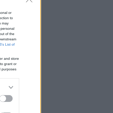
sonal or
ection to
ou may
 personal
out of the
 downstream
B’s List of
er and store
to grant or
ed purposes