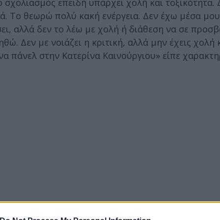
σχολιασμός επειδή υπάρχει χολή και τοξικότητα. 
ά. Το θεωρώ πολύ κακή ενέργεια. Δεν έχω μέσα μου
ει, αλλά δεν το λέω με χολή ή διάθεση να σε προσ
ώ. Δεν με νοιάζει η κριτική, αλλά μην έχεις χολή 
να πάνελ στην Κατερίνα Καινούργιου» είπε χαρακτη