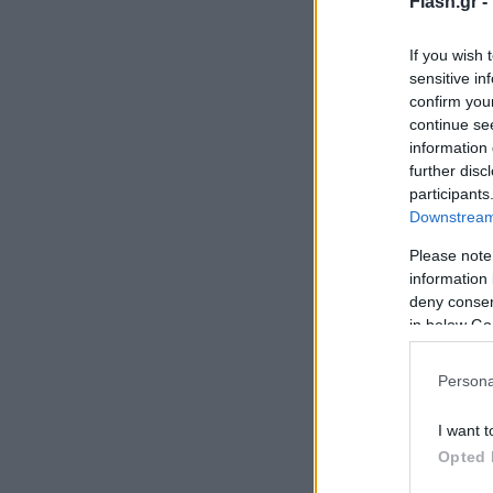
Flash.gr -
If you wish 
sensitive in
confirm you
continue se
information 
further disc
participants
Downstream 
Please note
information 
deny consent
in below Go
Persona
I want t
Opted 