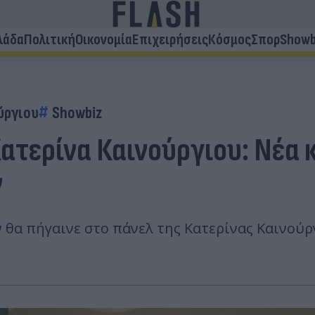
λάδα
Πολιτική
Οικονομία
Επιχειρήσεις
Κόσμος
Σπορ
Showb
ύργιου
Showbiz
τερίνα Καινούργιου: Νέα κ
ν
θα πήγαινε στο πάνελ της Κατερίνας Καινούργ