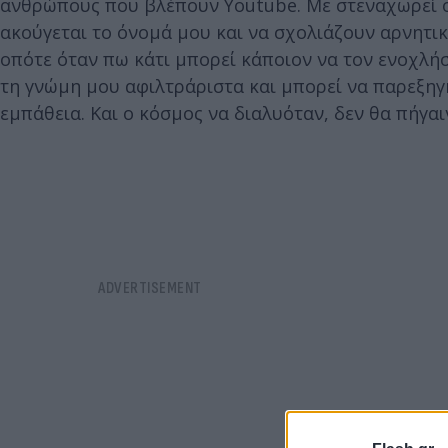
ανθρώπους που βλέπουν Youtube. Με στεναχωρεί ο 
ακούγεται το όνομά μου και να σχολιάζουν αρνητικ
οπότε όταν πω κάτι μπορεί κάποιον να τον ενοχλήσ
τη γνώμη μου αφιλτράριστα και μπορεί να παρεξηγηθ
εμπάθεια.
Και ο κόσμος να διαλυόταν, δεν θα πήγαι