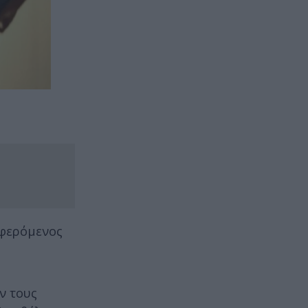
φερόμενος
ν τους