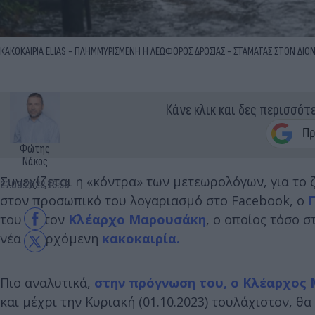
ΚΑΚΟΚΑΙΡΙΑ ELIAS - ΠΛΗΜΜΥΡΙΣΜΕΝΗ Η ΛΕΩΦΟΡΟΣ ΔΡΟΣΙΑΣ - ΣΤΑΜΑΤΑΣ ΣΤΟΝ ΔΙΟΝ
Κάνε κλικ και δες περισσότ
Φώτης
Νάκος
Συνεχίζεται η «κόντρα» των μετεωρολόγων, για το
27.09.2023 15:56
στον προσωπικό του λογαριασμό στο Facebook, ο
του με τον
Κλέαρχο Μαρουσάκη
, ο οποίος τόσο σ
νέα επερχόμενη
κακοκαιρία.
Πιο αναλυτικά,
στην πρόγνωση του, ο Κλέαρχος
και μέχρι την Κυριακή (01.10.2023) τουλάχιστον, 