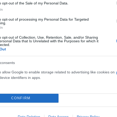
o opt-out of the Sale of my Personal Data.
In
to opt-out of processing my Personal Data for Targeted
ing.
In
o opt-out of Collection, Use, Retention, Sale, and/or Sharing
ersonal Data that Is Unrelated with the Purposes for which it
lected.
Out
consents
o allow Google to enable storage related to advertising like cookies on
evice identifiers in apps.
CONFIRM
Data Deletion
Data Access
Privacy Policy