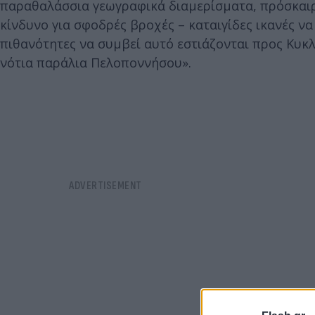
παραθαλάσσια γεωγραφικά διαμερίσματα, πρόσκαιρ
κίνδυνο για σφοδρές βροχές – καταιγίδες ικανές 
πιθανότητες να συμβεί αυτό εστιάζονται προς Κυκλ
νότια παράλια Πελοποννήσου».