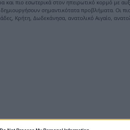
α και πιο εσωτερικά στον ηπειρωτικό κορμό με αυ
να δημιουργήσουν σημαντικότατα προβλήματα. Οι πι
άδες, Κρήτη, Δωδεκάνησα, ανατολικό Αιγαίο, ανατο