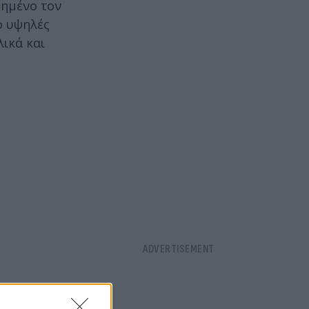
ξημένο τον
ο υψηλές
λικά και