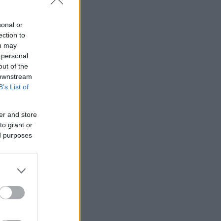
sonal or
ection to
ou may
 personal
out of the
 downstream
B’s List of
er and store
to grant or
ed purposes