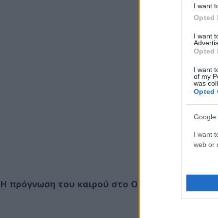
I want t
Opted 
I want 
Advertis
Opted 
I want t
of my P
was col
Opted 
Google 
I want t
web or d
Η πρόγνωση του καιρού στο OPEN