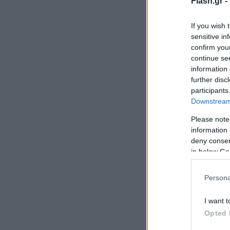
Flash.gr -
If you wish 
sensitive in
confirm you
continue se
information 
further disc
participants
Downstream 
Please note
information 
deny consent
in below Go
Persona
I want t
Opted 