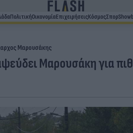
λάδα
Πολιτική
Οικονομία
Επιχειρήσεις
Κόσμος
Σπορ
Showb
έαρχος Μαρουσάκης
ψεύδει Μαρουσάκη για πιθ