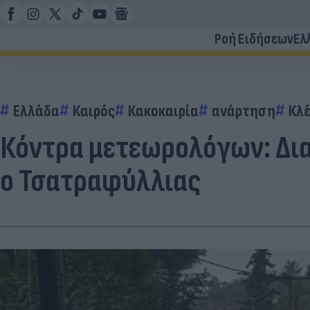
Ροή Ειδήσεων
Ελ
Ελλάδα
Καιρός
Κακοκαιρία
ανάρτηση
Κλ
Κόντρα μετεωρολόγων: Δια
ο Τσατραφύλλιας