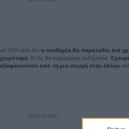
«Ο ΠΟΥ είπε ότι
η πανδημία θα παραταθεί ένα χρ
χειρότερα.
Ο ιός θα παραμείνει ενδημικός.
Έχουμε
εξαφανιστούν από τη μια στιγμή στην άλλη»
ανέ