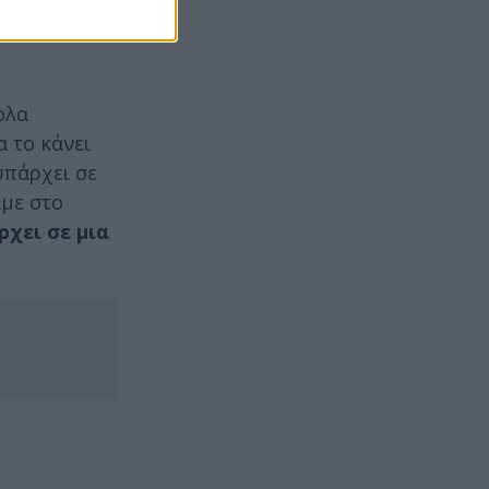
ρονιά με τα
ολα
α το κάνει
 υπάρχει σε
άμε στο
ρχει σε μια