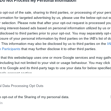
Do Not Process My Personal Information
to opt-out of the sale, sharing to third parties, or processing of your per
formation for targeted advertising by us, please use the below opt-out s
r selection. Please note that after your opt-out request is processed y
eing interest-based ads based on personal information utilized by us or
ει θύματα και μεταξύ των εμβολιασμένων που θ
disclosed to third parties prior to your opt-out. You may separately opt-
losure of your personal information by third parties on the IAB’s list of
. This information may also be disclosed by us to third parties on the
IA
Participants
that may further disclose it to other third parties.
για εμβολιασμένους
από τη στιγμή που υπάρχουν
 that this website/app uses one or more Google services and may gath
 τρόποι με περιορισμό της κυκλοφορίας,
να μπλο
including but not limited to your visit or usage behaviour. You may click 
στημα καλύτερα να γίνει στην αρχή του κύματος π
 to Google and its third-party tags to use your data for below specifi
ogle consent section.
ούν τα μέτρα παράλληλα με τα εμβόλια».
l Data Processing Opt Outs
o opt-out of the Sharing of my personal data.
In