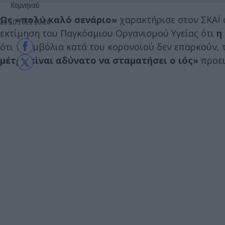
Κομνηνού
Ως «πολύ καλό σενάριο»
χαρακτήρισε στον ΣΚΑΪ
28.10.2021 10:24
εκτίμηση του Παγκόσμιου Οργανισμού Υγείας ότι
η 
ότι τα εμβόλια κατά του κορονοϊού δεν επαρκούν, τ
μέτρα είναι αδύνατο να σταματήσει ο ιός»
προει