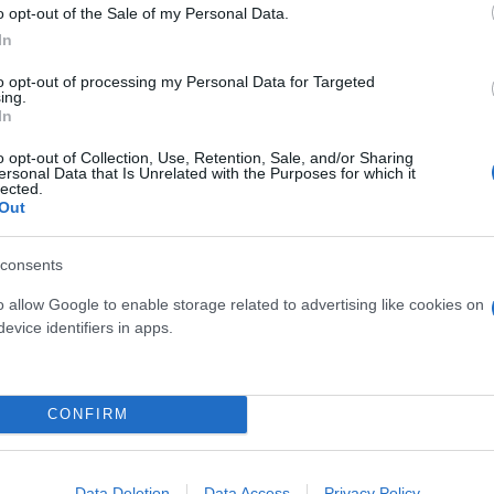
o opt-out of the Sale of my Personal Data.
In
to opt-out of processing my Personal Data for Targeted
ing.
In
o opt-out of Collection, Use, Retention, Sale, and/or Sharing
ersonal Data that Is Unrelated with the Purposes for which it
lected.
Out
πι για την κοινωνία, αλλά δυστυχώς
στις συνθήκες
ς.
consents
o allow Google to enable storage related to advertising like cookies on
μα σε αυτή τη φάση είναι να μην πάθει η Ελλάδα α
evice identifiers in apps.
ταν αρχίζουμε τη σεζόν με 3.000 ή 4.000 κρούσμα
λά τα πράγματα Νοέμβριο και Δεκέμβριο;
» διερωτ
CONFIRM
λλαγή, θα δουλέψουν μακροχρόνια
εξήγησε. «Είνα
ί.
Αν τα εμβόλια έκαναν μόνα τους τη δουλειά, θα ε
Data Deletion
Data Access
Privacy Policy