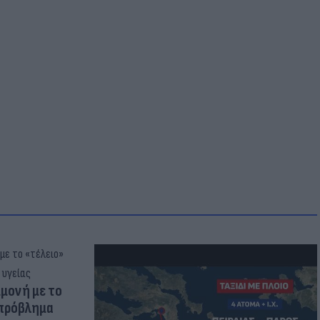
μμονή με το
 πρόβλημα