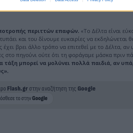
– σιγά έπεσαν τα κρούσματα και πήρε παρά πολλά χ
ποτροπής περιττών επαφών.
«Το Δέλτα είναι εύκ
τυπάει και του δίνουμε ευκαιρίες να εκδηλώνεται θ
ς έχει βρει άλλο τρόπο να επιτεθεί με το Δέλτα, αν
ες στο πηγούνι ούτε ότι τη φοράγαμε μάσκα πριν π
ια τάξη μπορεί να μολύνει πολλά παιδιά, αν υπά
ς».
ερο
Flash.gr
στην αναζήτηση της
Google