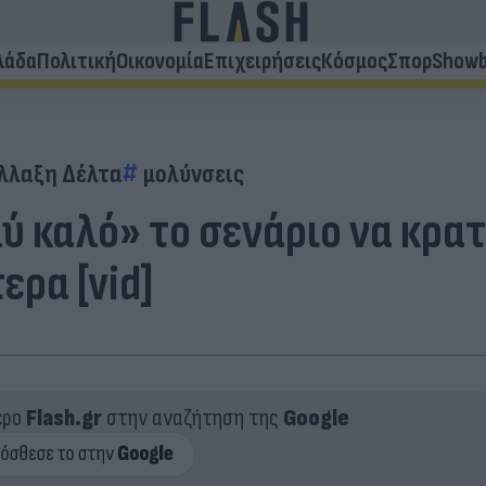
λάδα
Πολιτική
Οικονομία
Επιχειρήσεις
Κόσμος
Σπορ
Showb
λλαξη Δέλτα
μολύνσεις
 καλό» το σενάριο να κρατ
ερα [vid]
ερο
Flash.gr
στην αναζήτηση της
Google