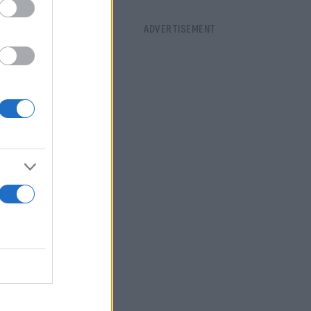
 οπού ζούμε
υτό που
τα ενώ
ήθηκε.
ι προφανές
ίχαμε σε