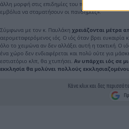
άλλη μορφή στις επιδημίες του παρελθόντος. Σιγά 
εμβόλια να σταματήσουν οι πανδημίες».
Σύμφωνα με τον κ. Παυλάκη
χρειάζονται μέτρα α
αερομεταφερόμενος ιός. Ο ιός όταν βρει ευκαιρία κ
όλο το χειμώνα αν δεν αλλάξει αυτή η τακτική. Ο ιό
ένα χώρο δεν ενδιαφέρεται και πολύ ούτε για μάσκ
εστιατόριο κλπ, θα χτυπήσει.
Αν υπάρχει ιός σε μ
εκκλησία θα μολύνει πολλούς εκκλησιαζομένου
Κάνε κλικ και δες περισσότ