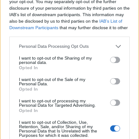
your opt-out. You may separately opt-out of the further
disclosure of your personal information by third parties on the
IAB’s list of downstream participants. This information may
also be disclosed by us to third parties on the
IAB’s List of
Downstream Participants
that may further disclose it to other
third parties.
Please note that this website/app uses one or more Google
Personal Data Processing Opt Outs
services and may gather and store information including but
not limited to your visit or usage behaviour. You may click to
I want to opt-out of the Sharing of my
personal data.
grant or deny consent to Google and its third-party tags to
Opted In
use your data for below specified purposes in below Google
consent section.
I want to opt-out of the Sale of my
Personal Data.
Opted In
I want to opt-out of processing my
Personal Data for Targeted Advertising.
Opted In
I want to opt-out of Collection, Use,
Retention, Sale, and/or Sharing of my
Personal Data that Is Unrelated with the
Κάνε κλικ και δες περισσότερο
Purposes for which it was collected.