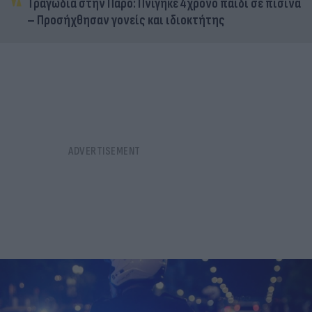
Τραγωδία στην Πάρο: Πνίγηκε 4χρονο παιδί σε πισίνα
– Προσήχθησαν γονείς και ιδιοκτήτης