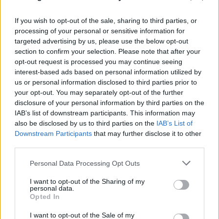
If you wish to opt-out of the sale, sharing to third parties, or
processing of your personal or sensitive information for
Το Ιράν θέτει έξι όρους προς τις ΗΠΑ για το
targeted advertising by us, please use the below opt-out
άνοιγμα των Στενών του Ορμούζ
section to confirm your selection. Please note that after your
opt-out request is processed you may continue seeing
08.08.2026
ΠΑΝΑΓΙΏΤΗΣ ΣΠΑΝΌΣ
interest-based ads based on personal information utilized by
us or personal information disclosed to third parties prior to
your opt-out. You may separately opt-out of the further
disclosure of your personal information by third parties on the
IAB’s list of downstream participants. This information may
also be disclosed by us to third parties on the
IAB’s List of
Downstream Participants
that may further disclose it to other
third parties.
Please note that this website/app uses one or more Google
Personal Data Processing Opt Outs
services and may gather and store information including but
not limited to your visit or usage behaviour. You may click to
I want to opt-out of the Sharing of my
personal data.
grant or deny consent to Google and its third-party tags to
Opted In
use your data for below specified purposes in below Google
consent section.
I want to opt-out of the Sale of my