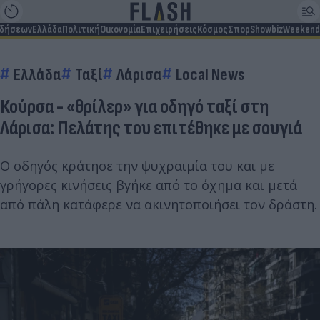
ιδήσεων
Ελλάδα
Πολιτική
Οικονομία
Επιχειρήσεις
Κόσμος
Σπορ
Showbiz
Weekend
Ελλάδα
Ταξί
Λάρισα
Local News
Κούρσα - «θρίλερ» για οδηγό ταξί στη
Λάρισα: Πελάτης του επιτέθηκε με σουγιά
Ο οδηγός κράτησε την ψυχραιμία του και με
γρήγορες κινήσεις βγήκε από το όχημα και μετά
από πάλη κατάφερε να ακινητοποιήσει τον δράστη.