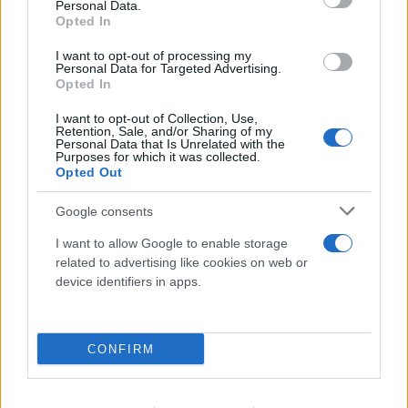
Personal Data.
Opted In
I want to opt-out of processing my
Personal Data for Targeted Advertising.
Opted In
I want to opt-out of Collection, Use,
Retention, Sale, and/or Sharing of my
Personal Data that Is Unrelated with the
Purposes for which it was collected.
Opted Out
«Νονός της AI» προειδοποιεί: Σε λίγο δεν θα
μπορούμε να «ξεπεράσουμε» νοητικά την
Google consents
Τεχνητή Νοημοσύνη
I want to allow Google to enable storage
related to advertising like cookies on web or
08.08.2026
ΧΡΙΣΤΌΔΟΥΛΟΣ ΣΚΟΎΝΤΑΣ
device identifiers in apps.
CONFIRM