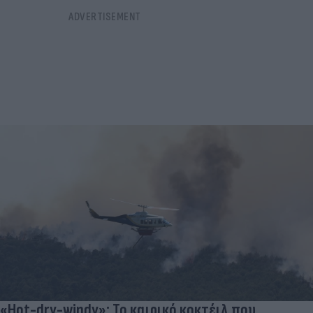
«Hot-dry-windy»: Το καιρικό κοκτέιλ που