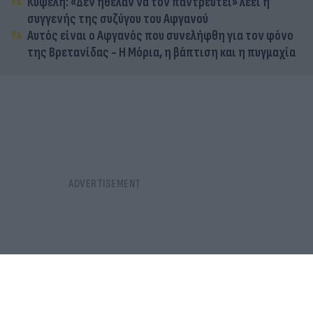
Κυψέλη: «Δεν ήθελαν να τον παντρευτεί» λέει η
συγγενής της συζύγου του Αφγανού
Αυτός είναι ο Αφγανός που συνελήφθη για τον φόνο
της Βρετανίδας - Η Μόρια, η βάπτιση και η πυγμαχία