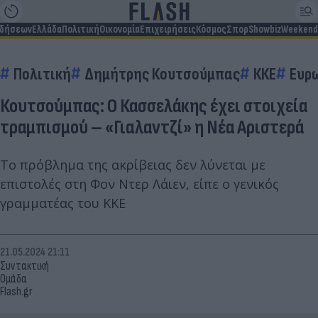
ιδήσεων
Ελλάδα
Πολιτική
Οικονομία
Επιχειρήσεις
Κόσμος
Σπορ
Showbiz
Weekend
Πολιτική
Δημήτρης Κουτσούμπας
ΚΚΕ
Ευρ
Κουτσούμπας: Ο Κασσελάκης έχει στοιχεία
τραμπισμού – «Γιαλαντζί» η Νέα Αριστερά
Το πρόβλημα της ακρίβειας δεν λύνεται με
επιστολές στη Φον Ντερ Λάιεν, είπε ο γενικός
γραμματέας του ΚΚΕ
21.05.2024 21:11
Συντακτική
Ομάδα
Flash.gr