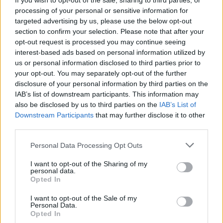
If you wish to opt-out of the sale, sharing to third parties, or
processing of your personal or sensitive information for
targeted advertising by us, please use the below opt-out
Σε ερώτηση που δέχτηκε για την ακρίβεια, ο
section to confirm your selection. Please note that after your
Δημήτρης Κουτσούμπας υπογράμμισε ότι «δεν
opt-out request is processed you may continue seeing
interest-based ads based on personal information utilized by
λύνεται με επιστολές στη Φον Ντερ Λάιεν» και
us or personal information disclosed to third parties prior to
εξήγησε ότι το πρόβλημα ξεκινά από τον τρόπο
your opt-out. You may separately opt-out of the further
που λειτουργεί η καπιταλιστική αγορά. Υπενθύμισε
disclosure of your personal information by third parties on the
μάλιστα ότι κυβέρνηση και κόμματα της
IAB’s list of downstream participants. This information may
also be disclosed by us to third parties on the
IAB’s List of
αντιπολίτευσης καταψήφισαν την πρόταση νόμου
Downstream Participants
that may further disclose it to other
που κατέθεσε το ΚΚΕ στη Βουλή για την κατάργηση
third parties.
του ΦΠΑ σε είδη πλατιάς λαϊκής κατανάλωσης.
Please note that this website/app uses one or more Google
Personal Data Processing Opt Outs
services and may gather and store information including but
not limited to your visit or usage behaviour. You may click to
I want to opt-out of the Sharing of my
personal data.
grant or deny consent to Google and its third-party tags to
Opted In
use your data for below specified purposes in below Google
consent section.
I want to opt-out of the Sale of my
Personal Data.
Opted In