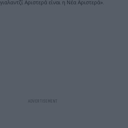
γιαλαντζί Αριστερά είναι η Νέα Αριστερά».