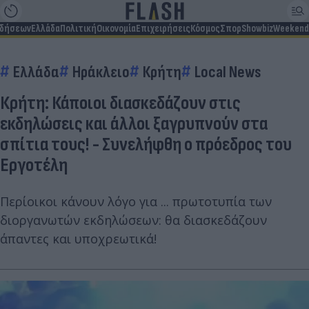
ιδήσεων
Ελλάδα
Πολιτική
Οικονομία
Επιχειρήσεις
Κόσμος
Σπορ
Showbiz
Weekend
Ελλάδα
Ηράκλειο
Κρήτη
Local News
Κρήτη: Κάποιοι διασκεδάζουν στις
εκδηλώσεις και άλλοι ξαγρυπνούν στα
σπίτια τους! - Συνελήφθη ο πρόεδρος του
Εργοτέλη
Περίοικοι κάνουν λόγο για ... πρωτοτυπία των
διοργανωτών εκδηλώσεων: θα διασκεδάζουν
άπαντες και υποχρεωτικά!