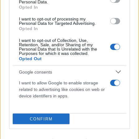
Personal Data.
Opted In
I want to opt-out of processing my
Personal Data for Targeted Advertising.
Opted In
I want to opt-out of Collection, Use,
Retention, Sale, and/or Sharing of my
Personal Data that Is Unrelated with the
Purposes for which it was collected.
Opted Out
Google consents
Προκλητικός Φιντάν για το Κυπριακό: «Η
I want to allow Google to enable storage
ειρήνη οφείλεται στους Τούρκους
related to advertising like cookies on web or
device identifiers in apps.
στρατιώτες»
08.08.2026
CONFIRM