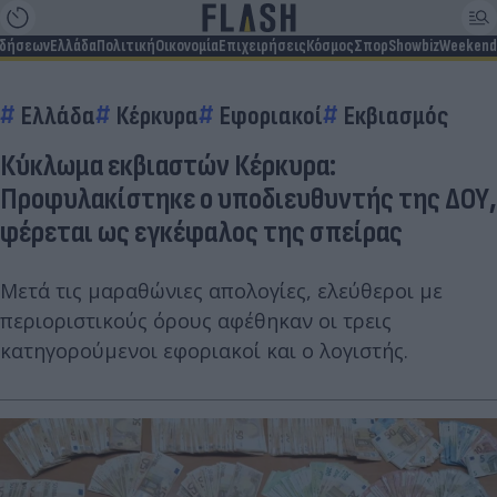
ιδήσεων
Ελλάδα
Πολιτική
Οικονομία
Επιχειρήσεις
Κόσμος
Σπορ
Showbiz
Weekend
Ελλάδα
Κέρκυρα
Εφοριακοί
Εκβιασμός
Κύκλωμα εκβιαστών Κέρκυρα:
Προφυλακίστηκε ο υποδιευθυντής της ΔΟΥ,
φέρεται ως εγκέφαλος της σπείρας
Μετά τις μαραθώνιες απολογίες, ελεύθεροι με
περιοριστικούς όρους αφέθηκαν οι τρεις
κατηγορούμενοι εφοριακοί και ο λογιστής.