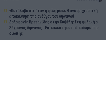
«Κατάλαβα ότι ήταν η φίλη μου»: Η ανατριχιαστική
αποκάλυψη της συζύγου του Αφγανού
Δολοφονία Βρετανίδας στην Κυψέλη: Στη φυλακή ο
26χρονος Αφγανός- Επικαλέστηκε το δικαίωμα της
σιωπής