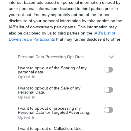
της, εκ των οποίων 4 εφοριακοί υπάλληλοι και 1
interest-based ads based on personal information utilized by
ιδιώτης λογιστής, ενώ στη δικογραφία
us or personal information disclosed to third parties prior to
your opt-out. You may separately opt-out of the further
περιλαμβάνονται ακόμη 4 άτομα.
disclosure of your personal information by third parties on the
IAB’s list of downstream participants. This information may
also be disclosed by us to third parties on the
IAB’s List of
Downstream Participants
that may further disclose it to other
third parties.
Please note that this website/app uses one or more Google
Personal Data Processing Opt Outs
services and may gather and store information including but
not limited to your visit or usage behaviour. You may click to
I want to opt-out of the Sharing of my
personal data.
grant or deny consent to Google and its third-party tags to
Opted In
use your data for below specified purposes in below Google
consent section.
I want to opt-out of the Sale of my
Personal Data.
Opted In
I want to opt-out of processing my
Personal Data for Targeted Advertising.
Ένας από τους συλληφθέντες είχε αθωωθεί
Opted In
πριν από ένα χρόνο για τις ίδιες κατηγορίες
I want to opt-out of Collection, Use,