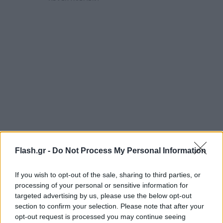
Flash.gr -
Do Not Process My Personal Information
Υπενθυμίζεται ότι για την εξάρθρωση της
If you wish to opt-out of the sale, sharing to third parties, or
εγκληματικής οργάνωσης πραγματοποιήθηκε την
processing of your personal or sensitive information for
Πέμπτη αστυνομική επιχείρηση στη Κέρκυρα στο
targeted advertising by us, please use the below opt-out
section to confirm your selection. Please note that after your
πλαίσιο της οποίας συνελήφθησαν συνολικά 5 μέλη
opt-out request is processed you may continue seeing