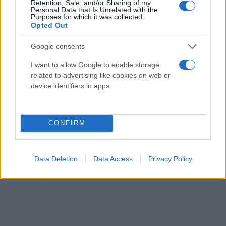
Retention, Sale, and/or Sharing of my
Personal Data that Is Unrelated with the
Την Τρίτη κλιμάκιο της ΑΑΔΕ από την Αθήνα,
Purposes for which it was collected.
Opted Out
βρέθηκε στο κτίριο της εφορίας, στην Κέρκυρα,
κάνοντας φύλλο και φτερό υποθέσεις των 4
Google consents
κατηγορουμένων εφοριακών.
I want to allow Google to enable storage
related to advertising like cookies on web or
Μάλιστα, σύμφωνα με ρεπορτάζ του MEGA, ο ένας
device identifiers in apps.
από τους εμπλεκόμενους ήταν γνώριμος των
Αρχών.
CONFIRM
Data Deletion
Data Access
Privacy Policy