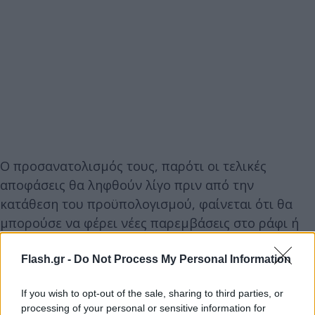
Ο προσανατολισμός τους, παρότι οι τελικές
αποφάσεις θα ληφθούν λίγο πριν από την
κατάθεση του προϋπολογισμού, φαίνεται ότι θα
μπορούσε να φέρει νέες παρεμβάσεις στο ράφι ή
με μια νέα επιταγή, που συνδυαστικά με την
εντατικοποίηση των ελέγχων από τη ΔΙΜΕΑ του
Flash.gr -
Do Not Process My Personal Information
υπουργείου Ανάπτυξης, να ανεβάζει το βαθμό
If you wish to opt-out of the sale, sharing to third parties, or
αποτελεσματικότητας των μέτρων αναχαίτισης της
processing of your personal or sensitive information for