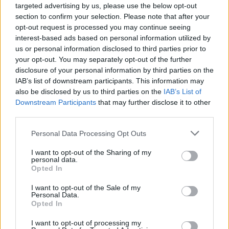
ακρίβειας στα τρόφιμα. Περαιτέρω και ανάλογα με
targeted advertising by us, please use the below opt-out
την εξέλιξη της πολεμικής σύρραξης στη Λωρίδα
section to confirm your selection. Please note that after your
opt-out request is processed you may continue seeing
της Γάζας, φαίνεται ότι υπό εξέταση και
interest-based ads based on personal information utilized by
επεξεργασία είναι στο μπουκέτο των μέτρων να
us or personal information disclosed to third parties prior to
συμπεριληφθεί και η οικονομική στήριξη στην
your opt-out. You may separately opt-out of the further
αντλία αλλά και με ειδικές πρόνοιες στο ήδη
disclosure of your personal information by third parties on the
IAB’s list of downstream participants. This information may
αυξημένο πετρέλαιο θέρμανσης, για τους
also be disclosed by us to third parties on the
IAB’s List of
ενεργειακά ευάλωτους.
Downstream Participants
that may further disclose it to other
third parties.
Σε κάθε περίπτωση για την ενέργεια και δη για τους
Please note that this website/app uses one or more Google
Personal Data Processing Opt Outs
λογαριασμούς ρεύματος αναζητούνται λύσεις που
services and may gather and store information including but
not limited to your visit or usage behaviour. You may click to
I want to opt-out of the Sharing of my
θα απαντούν και στις αυξημένες τιμές από την νέα
personal data.
grant or deny consent to Google and its third-party tags to
χρονιά, όταν και θα εκλείψει το τρέχον καθεστώς
Opted In
use your data for below specified purposes in below Google
επιδοτήσεων. Χάρη σε αυτό και την κινητοποίηση
consent section.
I want to opt-out of the Sale of my
Personal Data.
πόρων συνολικά 32,2 εκατομμύρια ευρώ, παρά τις
Opted In
αυξήσεις που ανακοινώθηκαν από τους παρόχους
I want to opt-out of processing my
για τον επόμενο μήνα, η μεγαβατώρα για το 90%