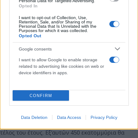
Personal Data for Targeted Advertising.
των νοικοκυριών που έχουν κατανάλωση μέχρι 500
Opted In
Κιλοβατώρες, θα κοστίζει 25 ευρώ. Επιπλέον στα
I want to opt-out of Collection, Use,
κοινωνικά τιμολόγια η κάλυψη θα φτάσει στο 100%
Retention, Sale, and/or Sharing of my
Personal Data that Is Unrelated with the
οποιουδήποτε αυξημένου κόστους. Ακόμη στους
Purposes for which it was collected.
Opted Out
αγρότες η στήριξη θα ανέλθει στα 25 ευρώ τη
μεγαβατώρα ενώ για όσους καταναλώνουν
Google consents
περισσότερες από 500 κιλοβατώρες κατανάλωση,
I want to allow Google to enable storage
προβλέπεται αντίστοιχη, με τα οικιακά τιμολόγια,
related to advertising like cookies on web or
κάλυψη. Για να ενεργοποιηθεί η συγκεκριμένη
device identifiers in apps.
κάλυψη, υπάρχει η αίρεση της μειωμένης κατά 15%
κατανάλωσης σε σχέση με πέρυσι.
CONFIRM
Οι κυβερνητικοί προβολείς πάντως είναι
στραμμένοι και στην κινητοποίηση των 1,1
Data Deletion
Data Access
Privacy Policy
δισεκατομμυρίων ευρώ που θα διατεθούν έως το
τέλος του έτους. Εξ’αυτών 450 εκατομμύρια θα