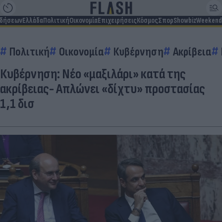
ιδήσεων
Ελλάδα
Πολιτική
Οικονομία
Επιχειρήσεις
Κόσμος
Σπορ
Showbiz
Weekend
Πολιτική
Οικονομία
Κυβέρνηση
Ακρίβεια
Κυβέρνηση: Νέο «μαξιλάρι» κατά της
ακρίβειας- Απλώνει «δίχτυ» προστασίας
1,1 δισ