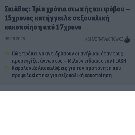
Σκιάθος: Τρία χρόνια σιωπής και φόβου –
15χρονος κατήγγειλε σεξουαλική
κακοποίηση από 17χρονο
09.08.2026
ΚΏΣΤΑΣ ΠΑΠΑΔΌΠΟΥΛΟΣ
Πώς πρέπει να αντιδράσουν οι ανήλικοι όταν τους
προσεγγίζει άγνωστος – Μιλούν ειδικοί στον FLASH
Κεφαλονιά: Αποκαλύψεις για τον προπονητή που
προφυλακίστηκε για σεξουαλική κακοποίηση