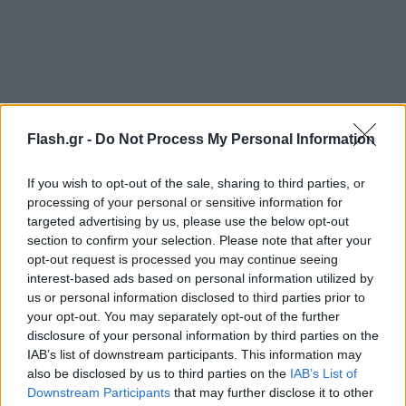
Flash.gr -
Do Not Process My Personal Information
If you wish to opt-out of the sale, sharing to third parties, or
processing of your personal or sensitive information for
targeted advertising by us, please use the below opt-out
section to confirm your selection. Please note that after your
opt-out request is processed you may continue seeing
interest-based ads based on personal information utilized by
Σαλβίνι: «Ανοησίες»
us or personal information disclosed to third parties prior to
your opt-out. You may separately opt-out of the further
Ο γραμματέας της Λέγκα, Ματέο Σαλβίνι, απάντησε
disclosure of your personal information by third parties on the
IAB’s list of downstream participants. This information may
ότι «πρόκειται για ανοησίες» και ότι «είναι το
also be disclosed by us to third parties on the
IAB’s List of
γνωστό, φανταστικό σενάριο, με κύρια στοιχεία τον
Downstream Participants
that may further disclose it to other