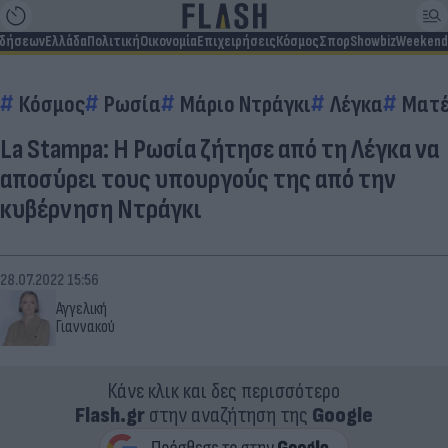
ιδήσεων
Ελλάδα
Πολιτική
Οικονομία
Επιχειρήσεις
Κόσμος
Σπορ
Showbiz
Weekend
Κόσμος
Ρωσία
Μάριο Ντράγκι
Λέγκα
Ματέ
La Stampa: Η Ρωσία ζήτησε από τη Λέγκα να
αποσύρει τους υπουργούς της από την
κυβέρνηση Ντράγκι
28.07.2022 15:56
Αγγελική
Γιαννακού
Κάνε κλικ και δες περισσότερο
Flash.gr
στην αναζήτηση της
Google