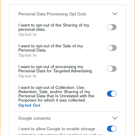
Πούτιν, τον φασισμό, τον ρατσισμό και τον
third parties.
εθνικισμό».
Please note that this website/app uses one or more Google
Personal Data Processing Opt Outs
services and may gather and store information including but
not limited to your visit or usage behaviour. You may click to
I want to opt-out of the Sharing of my
Ο Φράνκο Γκαμπριέλι, τέλος, υφυπουργός παρά
personal data.
grant or deny consent to Google and its third-party tags to
Opted In
την προεδρία της ιταλικής κυβέρνησης, από τον
use your data for below specified purposes in below Google
οποίο εξαρτώνται οι υπηρεσίες πληροφοριών της
consent section.
I want to opt-out of the Sale of my
Personal Data.
χώρας, επέμεινε ότι «τα όσα αναφέρονται στο
Opted In
άρθρο της La Stampa, σχετικά με στοιχεία που
I want to opt-out of processing my
μπορεί να έχουν ως πηγή τις υπηρεσίες
Personal Data for Targeted Advertising.
πληροφοριών -όπως αποσαφηνίσθηκε και στο
Opted In
παρελθόν- στερούνται κάθε βάσης».
I want to opt-out of Collection, Use,
Retention, Sale, and/or Sharing of my
Personal Data that Is Unrelated with the
Purposes for which it was collected.
Πηγή: ΑΠΕ-ΜΠΕ
Opted Out
Google consents
I want to allow Google to enable storage