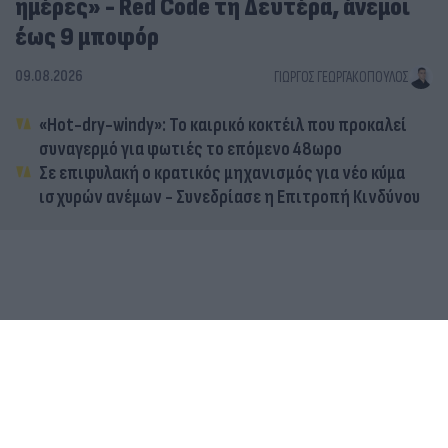
ημέρες» - Red Code τη Δευτέρα, άνεμοι
έως 9 μποφόρ
09.08.2026
ΓΙΏΡΓΟΣ ΓΕΩΡΓΑΚΌΠΟΥΛΟΣ
«Hot-dry-windy»: Το καιρικό κοκτέιλ που προκαλεί
συναγερμό για φωτιές το επόμενο 48ωρο
Σε επιφυλακή ο κρατικός μηχανισμός για νέο κύμα
ισχυρών ανέμων - Συνεδρίασε η Επιτροπή Κινδύνου