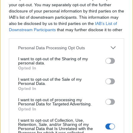
your opt-out. You may separately opt-out of the further
disclosure of your personal information by third parties on the
IAB’s list of downstream participants. This information may
also be disclosed by us to third parties on the
IAB’s List of
Downstream Participants
that may further disclose it to other
third parties.
Please note that this website/app uses one or more Google
Personal Data Processing Opt Outs
services and may gather and store information including but
not limited to your visit or usage behaviour. You may click to
I want to opt-out of the Sharing of my
personal data.
grant or deny consent to Google and its third-party tags to
Opted In
use your data for below specified purposes in below Google
consent section.
I want to opt-out of the Sale of my
Personal Data.
Opted In
I want to opt-out of processing my
Personal Data for Targeted Advertising.
Στις ερωτήσεις των αστυνομικών για το κίνητρο
Opted In
της αποτρόπαιας πράξης του, ο δολοφόνος φέρεται
I want to opt-out of Collection, Use,
να ισχυρίστηκε ότι το θύμα κάτι του είχε πει το
Retention, Sale, and/or Sharing of my
Personal Data that Is Unrelated with the
προηγούμενο βράδυ. Του την έστησε λοιπόν την
Purposes for which it was collected.