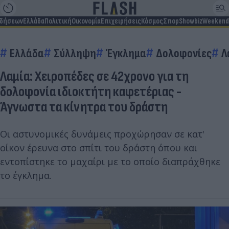
ιδήσεων
Ελλάδα
Πολιτική
Οικονομία
Επιχειρήσεις
Κόσμος
Σπορ
Showbiz
Weekend
Ελλάδα
Σύλληψη
Έγκλημα
Δολοφονίες
Λ
Λαμία: Χειροπέδες σε 42χρονο για τη
δολοφονία ιδιοκτήτη καφετέριας -
Άγνωστα τα κίνητρα του δράστη
Οι αστυνομικές δυνάμεις προχώρησαν σε κατ'
οίκον έρευνα στο σπίτι του δράστη όπου και
εντοπίστηκε το μαχαίρι με το οποίο διαπράχθηκε
το έγκλημα.