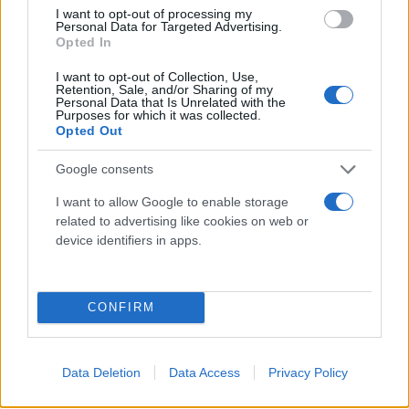
Ο άνδρας μεταφέρεται με θαλάσσιο ταξί στο
I want to opt-out of processing my
Personal Data for Targeted Advertising.
Μύτικα, από όπου θα παραληφθεί από ασθενοφόρο
Opted In
του ΕΚΑΒ.
I want to opt-out of Collection, Use,
Retention, Sale, and/or Sharing of my
Personal Data that Is Unrelated with the
Purposes for which it was collected.
Κάνε κλικ και δες περισσότερο
Opted Out
Flash.gr
στην αναζήτηση της
Google
Google consents
I want to allow Google to enable storage
related to advertising like cookies on web or
device identifiers in apps.
Διάβασε περισσότερα
CONFIRM
Ελλάδα
Λευκάδα
Data Deletion
Data Access
Privacy Policy