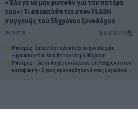
«Έλεγε να μην ρωτούν για τον πατέρα
του»: Τι αποκαλύπτει στον FLASH
συγγενής του 55χρονου ξενοδόχου
05.08.2026
ΓΙΏΤΑ ΚΗΠΟΥΡΟΎ
Μυστράς: Κανείς δεν πλησίαζε το ξενοδοχείο
«φρούριο» που έκρυβε τον νεκρό 90χρονο
Μυστράς: Πώς οι Αρχές εντόπισαν τον 90χρονο στον
καταψύκτη - Ο γιος προσπάθησε να τους ξεγελάσει