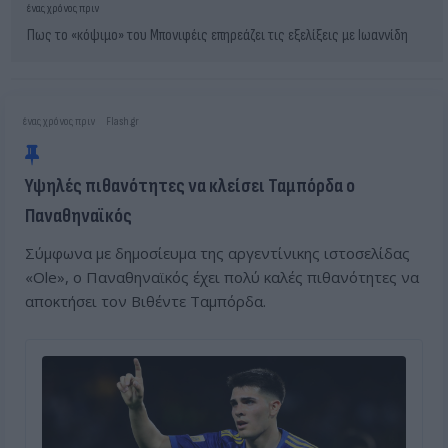
ένας χρόνος πριν
Πως το «κόψιμο» του Μπονιφέις επηρεάζει τις εξελίξεις με Ιωαννίδη
ένας χρόνος πριν
ένας χρόνος πριν
Flash.gr
Στην Μάντσεστερ Σίτι ο Ντοναρούμα!
Υψηλές πιθανότητες να κλείσει Ταμπόρδα ο
ένας χρόνος πριν
Παναθηναϊκός
Παναθηναϊκός: Η λεπτομέρεια που θα κάνει την διαφορά με Ταμπόρδα
Σύμφωνα με δημοσίευμα της αργεντίνικης ιστοσελίδας
«Ole», ο Παναθηναϊκός έχει πολύ καλές πιθανότητες να
αποκτήσει τον Βιθέντε Ταμπόρδα.
ένας χρόνος πριν
Πως η Άντερλεχτ διαμορφώνει τα δεδομένα με τον χαφ της ΑΕΚ
ένας χρόνος πριν
Ποια είναι τα πραγματικά δεδομένα της υπόθεσης Μπαρίνοφ