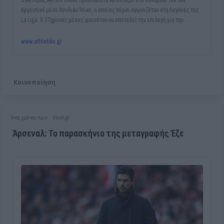
Αργεντινό μέσο Χουλιάν Τσίκο, ο οποίος πέρσι αγωνιζόταν στη Λεγανές της
La Liga. Ο 27χρονος μέσος φαινόταν να αποτελεί την επιλογή για την
ενίσχυση του κέντρου της ομάδας, όμως σύμφωνα με το Arcadiasports οι
εξελίξεις έφεραν δεύτερες σκέψεις στους ανθρώπους του Αστέρα.
www.athletiko.gr
Κοινοποίηση
ένας χρόνος πριν
Flash.gr
Άρσεναλ: Το παρασκήνιο της μεταγραφής Έζε