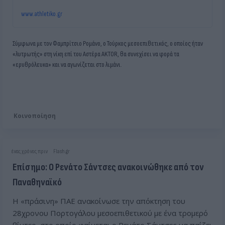
www.athletiko.gr
Σύμφωνα με τον Φαμπρίτσιο Ρομάνο, ο Τούρκος μεσοεπιθετικός, ο οποίος ήταν
«λυτρωτής» στη νίκη επί του Αστέρα AKTOR, θα συνεχίσει να φορά τα
«ερυθρόλευκα» και να αγωνίζεται στο λιμάνι.
Κοινοποίηση
ένας χρόνος πριν
Flash.gr
Επίσημο: Ο Ρενάτο Σάντσες ανακοινώθηκε από τον
Παναθηναϊκό
Η «πράσινη» ΠΑΕ ανακοίνωσε την απόκτηση του
28χρονου Πορτογάλου μεσοεπιθετικού με ένα τρομερό
βίντεο, στο οποίο φαίνεται ο Ρενάτο Σάντσες να παίζει