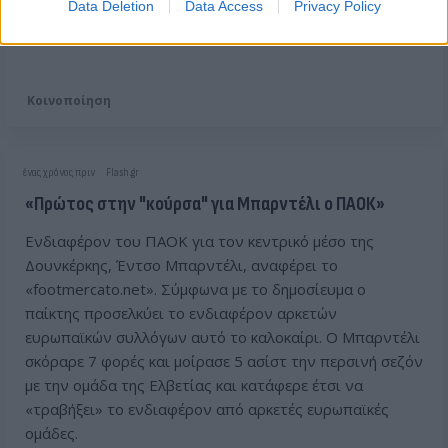
Data Deletion
Data Access
Privacy Policy
pic.twitter.com/6uUBVtfAdo
— Rudy Galetti (@RudyGaletti)
August 24, 2025
Κοινοποίηση
ένας χρόνος πριν
Flash.gr
«Πρώτος στην "κούρσα" για Μπαρντέλι ο ΠΑΟΚ»
Ενδιαφέρον του ΠΑΟΚ για τον κεντρικό μέσο της
Δουνκέρκης, Έντσο Μπαρντέλι, αναφέρει το
«footmercato.net». Σύμφωνα με το δημοσίευμα ο
παίκτης προσελκύει το ενδιαφέρον αρκετών
ευρωπαϊκών συλλόγων αυτό το καλοκαίρι. Ο Μπαρντέλι
σκόραρε 7 φορές και μοίρασε 5 ασίστ την περσινή σεζόν
με την ομάδα της Ελβετίας και κατάφερε έτσι να
«τραβήξει» το ενδιαφέρον από αρκετές ευρωπαϊκές
ομάδες.