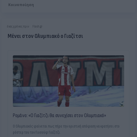
Κοινοποίηση
ένας χρόνος πριν
Flash.gr
Μένει στον Ολυμπιακό ο Γιαζίτσι
Ρομάνο: «Ο Γιαζίτζι θα συνεχίσει στον Ολυμπιακό»
Ο Ολυμπιακός φαίνεται πως πήρε την οριστική απόφαση να κρατήσει στο
ρόστερ του τον Γιυσούφ Γιαζίτζι.