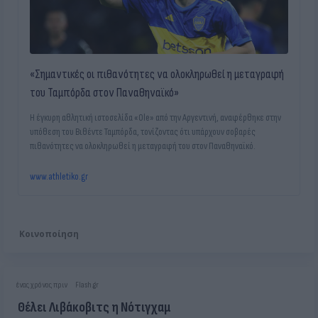
ένας χρόνος πριν
«Δεν υπάρχει συμφωνία της ΑΕΚ με Μπαρίνοφ»
«Σημαντικές οι πιθανότητες να ολοκληρωθεί η μεταγραφή
του Ταμπόρδα στον Παναθηναϊκό»
Η έγκυρη αθλητική ιστοσελίδα «Ole» από την Αργεντινή, αναφέρθηκε στην
υπόθεση του Βιθέντε Ταμπόρδα, τονίζοντας ότι υπάρχουν σοβαρές
πιθανότητες να ολοκληρωθεί η μεταγραφή του στον Παναθηναϊκό.
www.athletiko.gr
Κοινοποίηση
ένας χρόνος πριν
Flash.gr
Θέλει Λιβάκοβιτς η Νότιγχαμ