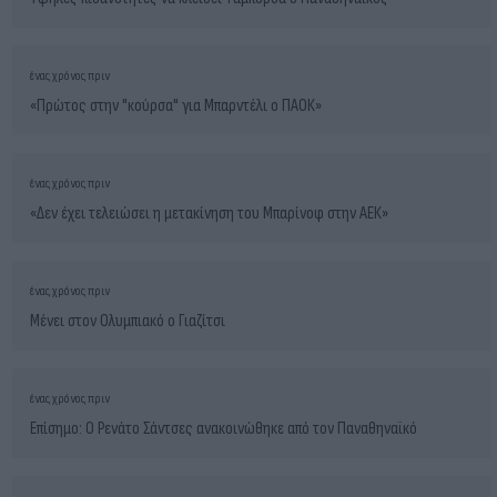
ένας χρόνος πριν
«Πρώτος στην "κούρσα" για Μπαρντέλι ο ΠΑΟΚ»
ένας χρόνος πριν
«Δεν έχει τελειώσει η μετακίνηση του Μπαρίνοφ στην ΑΕΚ»
ένας χρόνος πριν
Μένει στον Ολυμπιακό ο Γιαζίτσι
ένας χρόνος πριν
Επίσημο: Ο Ρενάτο Σάντσες ανακοινώθηκε από τον Παναθηναϊκό