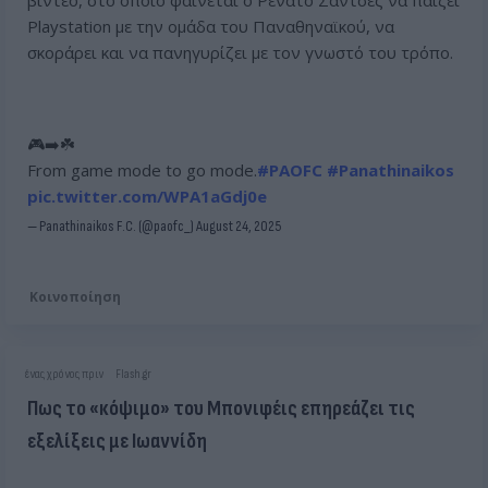
Playstation με την ομάδα του Παναθηναϊκού, να
σκοράρει και να πανηγυρίζει με τον γνωστό του τρόπο.
🎮➡️☘️
From game mode to go mode.
#PAOFC
#Panathinaikos
pic.twitter.com/WPA1aGdj0e
— Panathinaikos F.C. (@paofc_)
August 24, 2025
Κοινοποίηση
ένας χρόνος πριν
Flash.gr
Πως το «κόψιμο» του Μπονιφέις επηρεάζει τις
εξελίξεις με Ιωαννίδη