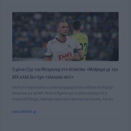
Ο μάνατζερ του Μπαρίνοφ στο Athletiko: «Μιλήσαμε με την
ΑΕΚ αλλά δεν έχει τελειώσει κάτι»
Στη Ρωσία παρουσίασαν ως πολύ προχωρημένη την υπόθεση του Ντμίτρι
Μπαρίνοφ για την ΑΕΚ. Μετά το δημοσίευμα το οποίο ανέφερε ότι η
Λοκομοτίβ Μόσχας, απάντησε αρνητικά σε πρόταση της Ένωσης, ένα νέο
δημοσίευμα ανέφερε πως ο 26χρονος χαφ έχει δώσει τα χέρια με την
Ένωση.
www.athletiko.gr