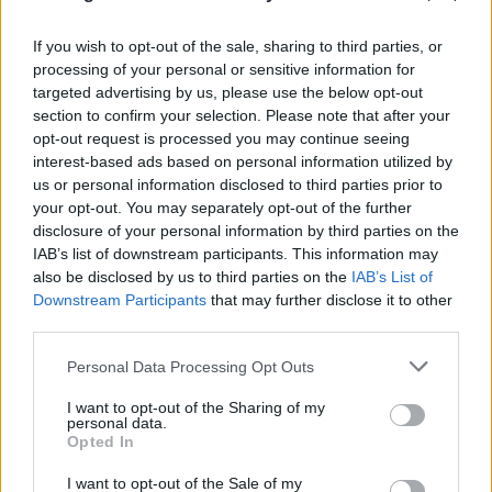
Μοναδική «εκκρεμότητα» το κατα πόσο θα ήθελε να
βρεθεί στην ομάδα του Λονδίνου ο ίδιος ο Ροντρίγκο.
If you wish to opt-out of the sale, sharing to third parties, or
processing of your personal or sensitive information for
🚨 Tottenham are close to agreeing a deal to get
targeted advertising by us, please use the below opt-out
section to confirm your selection. Please note that after your
Rodrygo on loan after offering to cover his entire salary.
opt-out request is processed you may continue seeing
interest-based ads based on personal information utilized by
Real Madrid believe such an offer is fair at this point in the
us or personal information disclosed to third parties prior to
window.
your opt-out. You may separately opt-out of the further
disclosure of your personal information by third parties on the
It remains to be seen if Rodrygo wants the move.
IAB’s list of downstream participants. This information may
also be disclosed by us to third parties on the
IAB’s List of
Downstream Participants
that may further disclose it to other
(Source: Defensa Central)
third parties.
pic.twitter.com/GmNpB3PQd2
— Transfer News Live (@DeadlineDayLive)
August 24, 2025
Please note that this website/app uses one or more Google
Personal Data Processing Opt Outs
services and may gather and store information including but
not limited to your visit or usage behaviour. You may click to
I want to opt-out of the Sharing of my
personal data.
Κοινοποίηση
grant or deny consent to Google and its third-party tags to
Opted In
use your data for below specified purposes in below Google
consent section.
I want to opt-out of the Sale of my