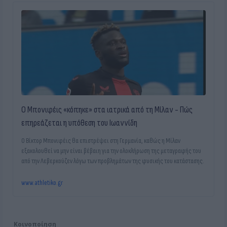
Ο Μπονιφέις «κόπηκε» στα ιατρικά από τη Μίλαν - Πώς
επηρεάζεται η υπόθεση του Ιωαννίδη
Ο Βίκτορ Μπονιφέις θα επιστρέψει στη Γερμανία, καθώς η Μίλαν
εξακολουθεί να μην είναι βέβαιη για την ολοκλήρωση της μεταγραφής του
από την Λεβερκούζεν λόγω των προβλημάτων της φυσικής του κατάστασης.
www.athletiko.gr
Κοινοποίηση