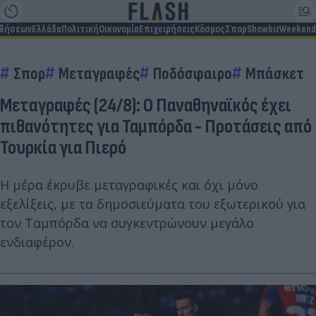
ιδήσεων
Ελλάδα
Πολιτική
Οικονομία
Επιχειρήσεις
Κόσμος
Σπορ
Showbiz
Weekend
Σπορ
Μεταγραφές
Ποδόσφαιρο
Μπάσκετ
Μεταγραφές (24/8): Ο Παναθηναϊκός έχει
πιθανότητες για Ταμπόρδα - Προτάσεις από
Τουρκία για Πιερό
Η μέρα έκρυβε μεταγραφικές και όχι μόνο
εξελίξεις, με τα δημοσιεύματα του εξωτερικού για
τον Ταμπόρδα να συγκεντρώνουν μεγάλο
ενδιαφέρον.