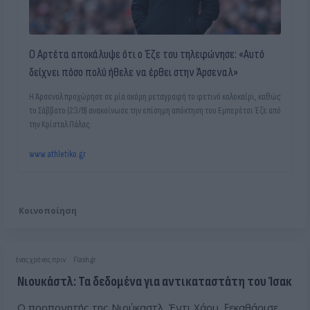
Ο Αρτέτα αποκάλυψε ότι ο Έζε του τηλεφώνησε: «Αυτό
δείχνει πόσο πολύ ήθελε να έρθει στην Άρσεναλ»
Η Άρσεναλ προχώρησε σε μία ακόμη μεταγραφή το φετινό καλοκαίρι, καθώς
το Σάββατο (23/8) ανακοίνωσε την επίσημη απόκτηση του Εμπερέτσι Έζε από
την Κρίσταλ Πάλας.
www.athletiko.gr
Κοινοποίηση
ένας χρόνος πριν
Flash.gr
Νιουκάστλ: Τα δεδομένα για αντικαταστάτη του Ίσακ
Ο προπονητής της Νιούκαστλ, Έντι Χάου, ξεκαθάρισε