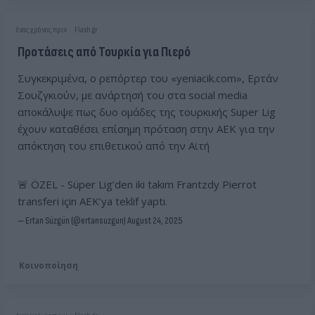
ένας χρόνος πριν
Flash.gr
Προτάσεις από Τουρκία για Πιερό
Συγκεκριμένα, ο ρεπόρτερ του «yeniacik.com», Ερτάν
Σουζγκιούν, με ανάρτησή του στα social media
αποκάλυψε πως δυο ομάδες της τουρκικής Super Lig
έχουν καταθέσει επίσημη πρόταση στην ΑΕΚ για την
απόκτηση του επιθετικού από την Αϊτή
🚨 ÖZEL - Süper Lig’den iki takım Frantzdy Pierrot
transferi için AEK’ya teklif yaptı.
— Ertan Süzgün (@ertansuzgun)
August 24, 2025
Κοινοποίηση