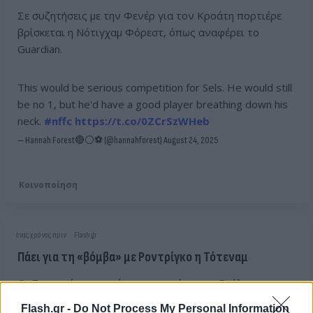
Σε συζητήσεις με την Φενέρ για τον Κροάτη πορτιέρε
βρίσκεται η Νότιγχαμ Φόρεστ, όπως αναφέρει το
Guardian.
This would be serious competition for Sels. He would still
be no 1, but he'd have a good player breathing down his
neck.
#nffc
https://t.co/0ZCrSzWHeb
— Hannah Forest🔴⚪⚽ (@hannahforest)
August 24, 2025
Κοινοποίηση
ένας χρόνος πριν
Flash.gr
Πάει για τη «βόμβα» με Ροντρίγκο η Τότεναμ
Οι Σπερς είναι κοντά σε συμφωνία με τη Ρεάλ για τον
Βραζιλιάνο, καλύπτοντας ολόκληρο το συμβόλαιο του.
Flash.gr -
Do Not Process My Personal Information