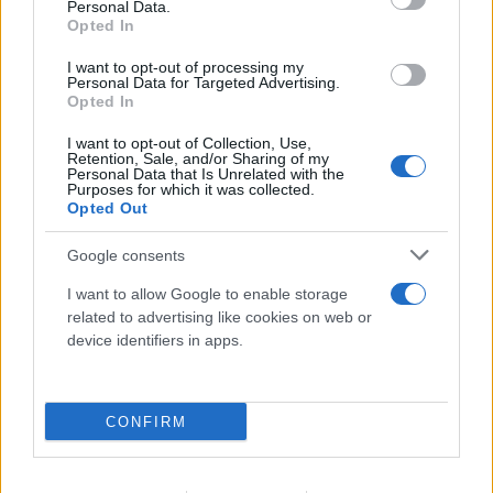
Personal Data.
ένας χρόνος πριν
Flash.gr
Opted In
Στρέφει το βλέμμα της στον Χάρντερ η Μίλαν -
I want to opt-out of processing my
Άμεσα συνδεδεμένο το θέμα με τον Ιωαννίδη
Personal Data for Targeted Advertising.
Opted In
Η ακύρωση της μεταγραφής του Μπόνιφεις οδηγεί την
I want to opt-out of Collection, Use,
Μίλαν στον Χάρντερ της Σπόρτινγκ. Αν υπάρξει
Retention, Sale, and/or Sharing of my
Personal Data that Is Unrelated with the
συμφωνία μεταξύ των δύο συλλόγων, οι Πορτογάλοι
Purposes for which it was collected.
αναμένεται να κινηθούν για την απόκτηση του Ιωαννίδη
Opted Out
από τον Παναθηναϊκό.
Google consents
🚨💰 With the Boniface deal off, AC Milan have informed
I want to allow Google to enable storage
today that they can allocate a similar budget for Sporting
related to advertising like cookies on web or
device identifiers in apps.
CP striker Conrad Harder.
Talks are underway over the formula, with the
Portuguese club open to a sale.
CONFIRM
Negotiations on personal terms are advancing as well.