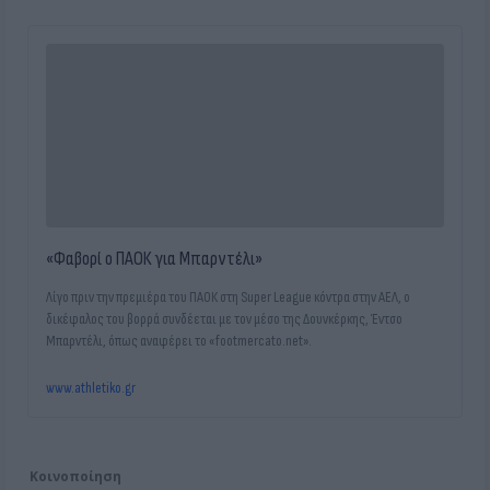
«Φαβορί ο ΠΑΟΚ για Μπαρντέλι»
Λίγο πριν την πρεμιέρα του ΠΑΟΚ στη Super League κόντρα στην ΑΕΛ, ο
δικέφαλος του βορρά συνδέεται με τον μέσο της Δουνκέρκης, Έντσο
Μπαρντέλι, όπως αναφέρει το «footmercato.net».
www.athletiko.gr
Κοινοποίηση