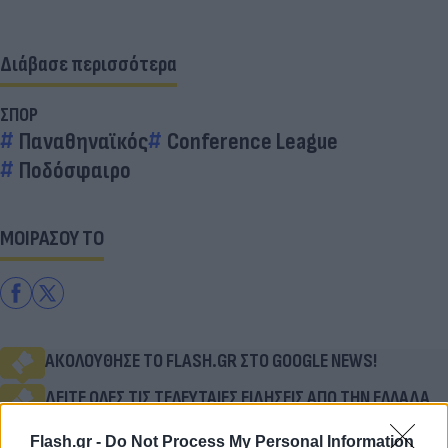
Διάβασε περισσότερα
ΣΠΟΡ
Παναθηναϊκός
Conference League
Ποδόσφαιρο
ΜΟΙΡΑΣΟΥ ΤΟ
ΑΚΟΛΟΥΘΗΣΕ ΤΟ FLASH.GR ΣΤΟ GOOGLE NEWS!
ΔΕΙΤΕ ΟΛΕΣ ΤΙΣ ΤΕΛΕΥΤΑΙΕΣ ΕΙΔΗΣΕΙΣ ΑΠΟ ΤΗΝ ΕΛΛΑΔΑ
ΚΑΙ ΤΟΝ ΚΟΣΜΟ, ΣΤΟ FLASH.GR
Flash.gr -
Do Not Process My Personal Information