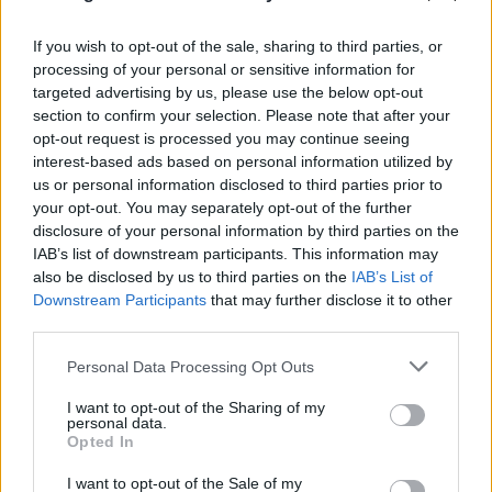
If you wish to opt-out of the sale, sharing to third parties, or
processing of your personal or sensitive information for
targeted advertising by us, please use the below opt-out
section to confirm your selection. Please note that after your
opt-out request is processed you may continue seeing
interest-based ads based on personal information utilized by
us or personal information disclosed to third parties prior to
your opt-out. You may separately opt-out of the further
disclosure of your personal information by third parties on the
IAB’s list of downstream participants. This information may
also be disclosed by us to third parties on the
IAB’s List of
Downstream Participants
that may further disclose it to other
third parties.
Συναγερμός στον Λυκαβηττό: Βρέθηκε
Please note that this website/app uses one or more Google
Personal Data Processing Opt Outs
services and may gather and store information including but
πτώμα μέσα σε σπηλιά κοντά στο
not limited to your visit or usage behaviour. You may click to
I want to opt-out of the Sharing of my
εκκλησάκι των Αγίων Ισιδώρων
personal data.
grant or deny consent to Google and its third-party tags to
Opted In
use your data for below specified purposes in below Google
08.08.2026
ΚΏΣΤΑΣ ΠΑΠΑΔΌΠΟΥΛΟΣ
consent section.
I want to opt-out of the Sale of my