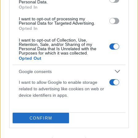
Personal Data.
Opted In
Marfin: «Δεν υπάρχει ταυτοποίηση, ίδια εξέταση είχε
γίνει και το 2022» λέει ο δικηγόρος της 46χρονης
I want to opt-out of processing my
Μυστράς: «Δεν ήταν οικονομικό το κίνητρο» λέει ο
Personal Data for Targeted Advertising.
Opted In
δικηγόρος του 55χρονου για τη σορό στον καταψύκτη
I want to opt-out of Collection, Use,
Retention, Sale, and/or Sharing of my
Personal Data that Is Unrelated with the
Purposes for which it was collected.
Opted Out
Google consents
I want to allow Google to enable storage
related to advertising like cookies on web or
device identifiers in apps.
CONFIRM