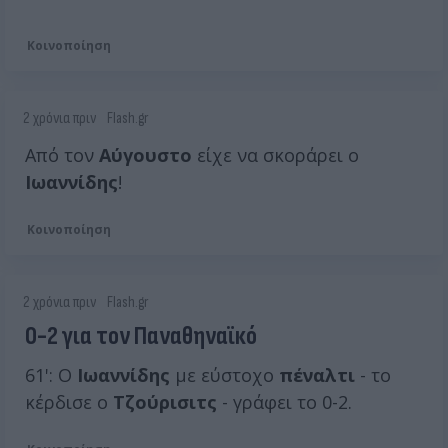
Κοινοποίηση
2 χρόνια πριν
Flash.gr
Από τον
Αύγουστο
είχε να σκοράρει ο
Ιωαννίδης
!
Κοινοποίηση
2 χρόνια πριν
Flash.gr
0-2 για τον Παναθηναϊκό
61': Ο
Ιωαννίδης
με εύστοχο
πέναλτι
- το
κέρδισε ο
Τζούρισιτς
- γράφει το 0-2.