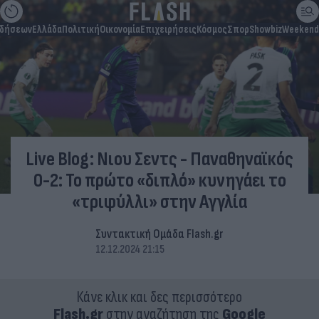
ιδήσεων
Ελλάδα
Πολιτική
Οικονομία
Επιχειρήσεις
Κόσμος
Σπορ
Showbiz
Weekend
Live Blog: Νιου Σεντς - Παναθηναϊκός
0-2: Το πρώτο «διπλό» κυνηγάει το
«τριφύλλι» στην Αγγλία
Συντακτική Ομάδα Flash.gr
12.12.2024 21:15
Κάνε κλικ και δες περισσότερο
Flash.gr
στην αναζήτηση της
Google