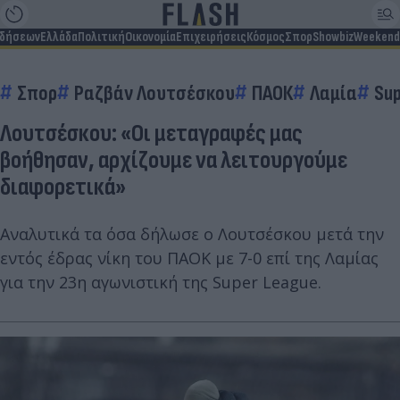
ιδήσεων
Ελλάδα
Πολιτική
Οικονομία
Επιχειρήσεις
Κόσμος
Σπορ
Showbiz
Weekend
Σπορ
Ραζβάν Λουτσέσκου
ΠΑΟΚ
Λαμία
Sup
Λουτσέσκου: «Οι μεταγραφές μας
βοήθησαν, αρχίζουμε να λειτουργούμε
διαφορετικά»
Αναλυτικά τα όσα δήλωσε ο Λουτσέσκου μετά την
εντός έδρας νίκη του ΠΑΟΚ με 7-0 επί της Λαμίας
για την 23η αγωνιστική της Super League.