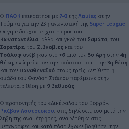
Ο
ΠΑΟΚ
επικράτησε με
7-0
της
Λαμίας
στην
Τούμπα για την 23η αγωνιστική της
Super League
.
Oι γηπεδούχοι με
χατ - τρικ
του
Κωνσταντέλια,
αλλά και γκολ του
Σαμάτα
, του
Σορετίρε
, του
Ζίβκοβιτς
και του
Τσάλοφ
ανέβηκαν στο
+6
από τον
5ο Άρη
στην
4η
θέση
, ενώ μείωσαν την απόσταση από την
3η θέση
και τον
Παναθηναϊκό
στους τρείς. Αντίθετα η
ομάδα του Θανάση Στάικου παρέμεινε στην
τελευταία θέση με
9 βαθμούς
.
Ο προπονητής του «Δικέφαλου του Βορρά»,
Ραζβάν Λουτσέσκου
, στις δηλώσεις του μετά την
λήξη της αναμέτρησης, αναφέρθηκε στις
μεταγραφές και κατά πόσο έχουν βοηθήσει την