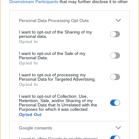
Downstream Participants
that may further disclose it to other
third parties.
Please note that this website/app uses one or more Google
Personal Data Processing Opt Outs
services and may gather and store information including but
not limited to your visit or usage behaviour. You may click to
I want to opt-out of the Sharing of my
personal data.
grant or deny consent to Google and its third-party tags to
Opted In
use your data for below specified purposes in below Google
consent section.
I want to opt-out of the Sale of my
Personal Data.
Opted In
I want to opt-out of processing my
Personal Data for Targeted Advertising.
Opted In
I want to opt-out of Collection, Use,
Retention, Sale, and/or Sharing of my
Personal Data that Is Unrelated with the
Purposes for which it was collected.
Opted Out
Google consents
I want to allow Google to enable storage