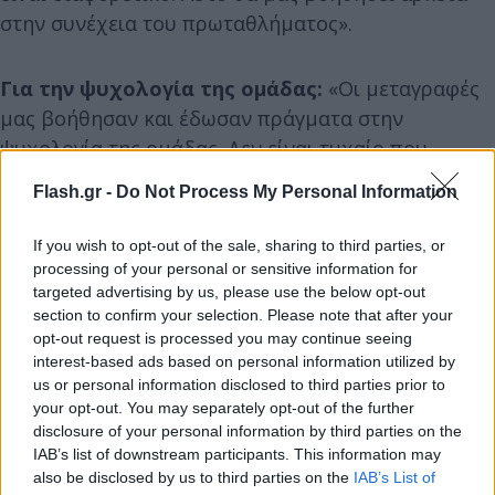
στην συνέχεια του πρωταθλήματος».
Για την ψυχολογία της ομάδας:
«Οι μεταγραφές
μας βοήθησαν και έδωσαν πράγματα στην
ψυχολογία της ομάδας. Δεν είναι τυχαίο που
σκοράραμε 12 γκολ στα τελευταία δύο παιχνίδι του
Flash.gr -
Do Not Process My Personal Information
πρωταθλήματος. Είναι κάτι που δείχνει το μέγιστο
των δυνατοτήτων και της συγκέντρωσης των
If you wish to opt-out of the sale, sharing to third parties, or
ποδοσφαιριστών».
processing of your personal or sensitive information for
targeted advertising by us, please use the below opt-out
section to confirm your selection. Please note that after your
opt-out request is processed you may continue seeing
interest-based ads based on personal information utilized by
us or personal information disclosed to third parties prior to
your opt-out. You may separately opt-out of the further
disclosure of your personal information by third parties on the
IAB’s list of downstream participants. This information may
also be disclosed by us to third parties on the
IAB’s List of