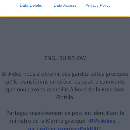
Data Deletion
Data Access
Privacy Policy
ENGLISH BELOW
🚨 Aidez-nous à obtenir des gardes-côtes grecques
qu'ils transfèrent en Grèce les quatre survivants
que nous avons recueillis à bord de la Freedom
Flotilla.
Partagez massivement ce post en identifiant le
ministre de la Marine grecque :
@Vkikilias
.…
pic.twitter.com/pgzPqkKRIT