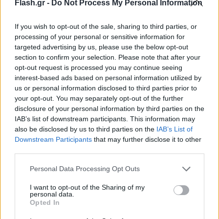
Flash.gr -
Do Not Process My Personal Information
ιστιοφόρου, σύμφωνα με δηλώσεις της Ρίμα Χασάν,
ευρωβουλευτή και μέλους της αποστολής.
If you wish to opt-out of the sale, sharing to third parties, or
processing of your personal or sensitive information for
targeted advertising by us, please use the below opt-out
«Τέσσερα άτομα πρόλαβαν να πέσουν στη θάλασσα
section to confirm your selection. Please note that after your
και διασώθηκαν από το πλήρωμα της αποστολής.
opt-out request is processed you may continue seeing
Καταφέραμε να τους σώσουμε. Είναι πλέον μαζί
interest-based ads based on personal information utilized by
μας στο πλοίο», έγραψε χαρακτηριστικά.
us or personal information disclosed to third parties prior to
your opt-out. You may separately opt-out of the further
disclosure of your personal information by third parties on the
Μέλη με αναρτήσεις τους ζητούν από τις ελληνικές
IAB’s list of downstream participants. This information may
also be disclosed by us to third parties on the
IAB’s List of
αρχές να αναλάβουν την ευθύνη για τους τέσσερις
Downstream Participants
that may further disclose it to other
Σουδανούς. «Βοηθήστε μας να πείσουμε την
third parties.
Ελληνική Ακτοφυλακή να μεταφέρει στην Ελλάδα
Please note that this website/app uses one or more Google
Personal Data Processing Opt Outs
τους τέσσερις επιζώντες που διασώσαμε με τον
services and may gather and store information including but
Στόλο της Ελευθερίας», δήλωσε η Ρίμα Χασάν,
not limited to your visit or usage behaviour. You may click to
I want to opt-out of the Sharing of my
personal data.
μέλος του Ευρωπαϊκού Κοινοβουλίου, στο X.
grant or deny consent to Google and its third-party tags to
Opted In
use your data for below specified purposes in below Google
consent section.