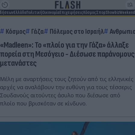
ιδήσεων
Ελλάδα
Πολιτική
Οικονομία
Επιχειρήσεις
Κόσμος
Σπορ
Showbiz
Weekend
Κόσμος
Γάζα
Πόλεμος στο Ισραήλ
Ανθρωπισ
«Madleen»: Το «πλοίο για την Γάζα» άλλαξε
πορεία στη Μεσόγειο - Διέσωσε παράνομους
μετανάστες
Μέλη με αναρτήσεις τους ζητούν από τις ελληνικές
αρχές να αναλάβουν την ευθύνη για τους τέσσερις
Σουδανούς αιτούντες άσυλο που διέσωσε από
πλοίο που βρισκόταν σε κίνδυνο.