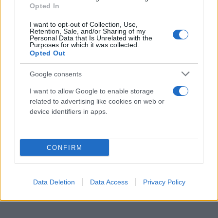
Opted In
«Espresso», η ηθοποιός φαίνεται ότι δεν έχει
αφήσει πίσω της επίσημα έγγραφα ή διαθήκη -η
I want to opt-out of Collection, Use,
Retention, Sale, and/or Sharing of my
πιθανότητα ύπαρξης τέτοιας ακούγεται απλά ως
Personal Data that Is Unrelated with the
Purposes for which it was collected.
πιθανότητα-, τα οποία να επισημοποιούν την
Opted Out
παραχώρηση της κινητής της περιουσίας. Ωστόσο,
σύμφωνα με απόσπασμα βίντεο το οποίο
Google consents
μεταδόθηκε σε τηλεοπτική εκπομπή -και όχι
I want to allow Google to enable storage
ολόκληρο-, η Μαίρη Χρονοπούλου φέρεται ότι
related to advertising like cookies on web or
device identifiers in apps.
έδωσε την έγκρισή της στο να χρησιμοποιηθούν τα
αντικείμενα του σπιτιού της από το «Χαμόγελο του
Παιδιού».
CONFIRM
Data Deletion
Data Access
Privacy Policy