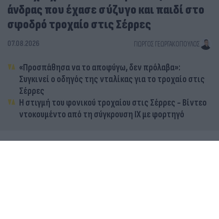
άνδρας που έχασε σύζυγο και παιδί στο
σφοδρό τροχαίο στις Σέρρες
07.08.2026
ΓΙΏΡΓΟΣ ΓΕΩΡΓΑΚΌΠΟΥΛΟΣ
«Προσπάθησα να το αποφύγω, δεν πρόλαβα»:
Συγκινεί ο οδηγός της νταλίκας για το τροχαίο στις
Σέρρες
Η στιγμή του φονικού τροχαίου στις Σέρρες - Βίντεο
ντοκουμέντο από τη σύγκρουση ΙΧ με φορτηγό