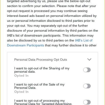
targeted advertising by us, please use the below opt-out
υπέβαλλε άμεσα, έγκληση κατά παντός υπευθύνου
section to confirm your selection. Please note that after your
για κλοπή και φθορά ξένης ιδιοκτησίας για ποινικά
opt-out request is processed you may continue seeing
κολάσιμες πράξεις. Έκτοτε, οι Αρμόδιες
interest-based ads based on personal information utilized by
Αστυνομικές Αρχές διερευνούν το συγκεκριμένο
us or personal information disclosed to third parties prior to
your opt-out. You may separately opt-out of the further
περιστατικό».
disclosure of your personal information by third parties on the
IAB’s list of downstream participants. This information may
Αίτημα να σφραγιστεί το σπίτι
also be disclosed by us to third parties on the
IAB’s List of
Downstream Participants
that may further disclose it to other
third parties.
Υπενθυμίζεται ότι το γραφείο του δικηγόρου,
Δημήτρη Χατζημιχάλη, κατέθεσε αίτηση στο
Please note that this website/app uses one or more Google
Personal Data Processing Opt Outs
services and may gather and store information including but
Ειρηνοδικείο να σφραγιστεί το σπίτι της μεγάλης
not limited to your visit or usage behaviour. You may click to
I want to opt-out of the Sharing of my
ηθοποιού προκειμένου να καταγραφεί η κινητή της
personal data.
grant or deny consent to Google and its third-party tags to
Opted In
περιουσία. Όπως έχει γίνει γνωστό, η ακίνητη
use your data for below specified purposes in below Google
περιουσία και το σπίτι της ανήκουν πλέον στο
consent section.
I want to opt-out of the Sale of my
Personal Data.
Χαμόγελο του Παιδιού.
Opted In
I want to opt-out of processing my
Σύμφωνα με δημοσίευμα της εφημερίδας
Personal Data for Targeted Advertising.