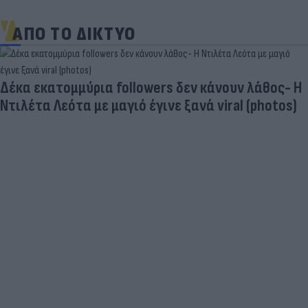
ΑΠΟ ΤΟ ΔΙΚΤΥΟ
ς- Η
tos)
Τουρκία: Μετά το... φρένο για τα F-35 έρχ
στο επίκεντρο τα Eurofighter