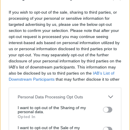
If you wish to opt-out of the sale, sharing to third parties, or
processing of your personal or sensitive information for
targeted advertising by us, please use the below opt-out
section to confirm your selection. Please note that after your
opt-out request is processed you may continue seeing
Ναύπλιο: Προφυλακιστέοι οι δύο Ινδοί για τη
interest-based ads based on personal information utilized by
δολοφονία του ψυχολόγου
us or personal information disclosed to third parties prior to
your opt-out. You may separately opt-out of the further
06.08.2026
disclosure of your personal information by third parties on the
IAB’s list of downstream participants. This information may
also be disclosed by us to third parties on the
IAB’s List of
Downstream Participants
that may further disclose it to other
third parties.
Please note that this website/app uses one or more Google
Personal Data Processing Opt Outs
services and may gather and store information including but
not limited to your visit or usage behaviour. You may click to
I want to opt-out of the Sharing of my
personal data.
grant or deny consent to Google and its third-party tags to
Opted In
use your data for below specified purposes in below Google
consent section.
I want to opt-out of the Sale of my