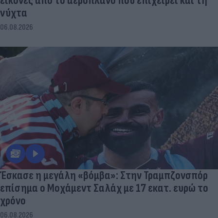
εικόνες από το αεροπλάνο που επιχειρεί και τη
νύχτα
06.08.2026
Έσκασε η μεγάλη «βόμβα»: Στην Τραμπζονσπόρ
επίσημα ο Μοχάμεντ Σαλάχ με 17 εκατ. ευρώ το
χρόνο
06.08.2026