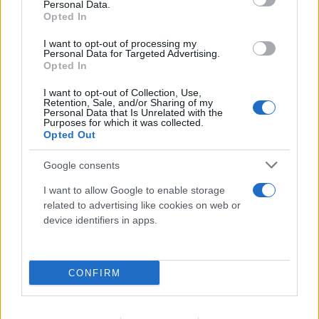
Personal Data.
Opted In
I want to opt-out of processing my
Personal Data for Targeted Advertising.
Opted In
Τρομερή στιγμή αλληλεγγύης: Λουόμενοι στήνουν
ανθρώπινη αλυσίδα για να βρουν 2χρονο που
I want to opt-out of Collection, Use,
Retention, Sale, and/or Sharing of my
χάθηκε
Personal Data that Is Unrelated with the
Purposes for which it was collected.
06.08.2026
ΜΑΡΊΑ ΚΑΤΡΙΝΆΚΗ
Opted Out
Google consents
I want to allow Google to enable storage
related to advertising like cookies on web or
device identifiers in apps.
CONFIRM