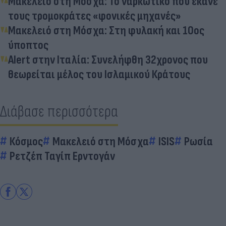
Μακελειό στη Μόσχα: Το ναρκωτικό που έκανε
τους τρομοκράτες «φονικές μηχανές»
Μακελειό στη Μόσχα: Στη φυλακή και 10ος
ύποπτος
Alert στην Ιταλία: Συνελήφθη 32χρονος που
θεωρείται μέλος του Ισλαμικού Κράτους
Διάβασε περισσότερα
Κόσμος
Μακελειό στη Μόσχα
ISIS
Ρωσία
Ρετζέπ Ταγίπ Ερντογάν