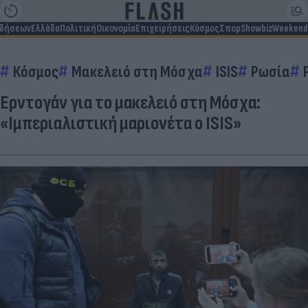
ιδήσεων
Ελλάδα
Πολιτική
Οικονομία
Επιχειρήσεις
Κόσμος
Σπορ
Showbiz
Weekend
Κόσμος
Μακελειό στη Μόσχα
ISIS
Ρωσία
Ερντογάν για το μακελειό στη Μόσχα:
«Ιμπεριαλιστική μαριονέτα ο ISIS»