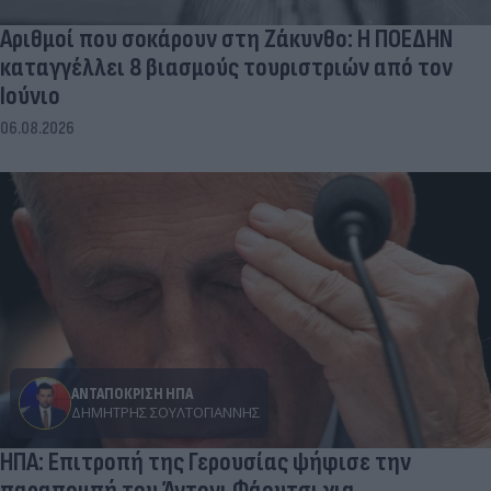
Αριθμοί που σοκάρουν στη Ζάκυνθο: Η ΠΟΕΔΗΝ
καταγγέλλει 8 βιασμούς τουριστριών από τον
Ιούνιο
06.08.2026
ΑΝΤΑΠΟΚΡΙΣΗ ΗΠΑ
ΔΗΜΉΤΡΗΣ ΣΟΥΛΤΟΓΙΆΝΝΗΣ
ΗΠΑ: Επιτροπή της Γερουσίας ψήφισε την
παραπομπή του Άντονι Φάουτσι για