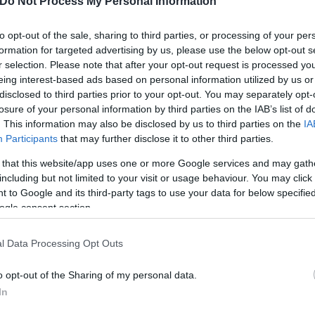
Do Not Process My Personal Information
to opt-out of the sale, sharing to third parties, or processing of your per
formation for targeted advertising by us, please use the below opt-out s
r selection. Please note that after your opt-out request is processed y
eing interest-based ads based on personal information utilized by us or
disclosed to third parties prior to your opt-out. You may separately opt-
losure of your personal information by third parties on the IAB’s list of
. This information may also be disclosed by us to third parties on the
IA
Participants
that may further disclose it to other third parties.
 that this website/app uses one or more Google services and may gath
χεδίου, δηλαδή οι παρεμβάσεις στο μισθολόγιο τω
including but not limited to your visit or usage behaviour. You may click 
ματισμούς της δημόσιας απασχόλησης στο εσωτερι
 to Google and its third-party tags to use your data for below specifi
ogle consent section.
ση των εισοδηματικών ανισοτήτων στο εσωτερικό σ
l Data Processing Opt Outs
ερο
Flash.gr
στην αναζήτηση της
Google
o opt-out of the Sharing of my personal data.
In