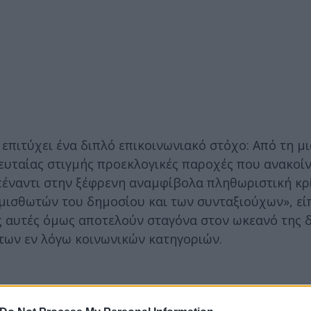
επιτύχει ένα διπλό επικοινωνιακό στόχο: Από τη μι
ελευταίας στιγμής προεκλογικές παροχές που ανακοί
απέναντι στην ξέφρενη αναμφίβολα πληθωριστική κρί
 μισθωτών του δημοσίου και των συνταξιούχων», είπ
 αυτές όμως αποτελούν σταγόνα στον ωκεανό της 
των εν λόγω κοινωνικών κατηγοριών.