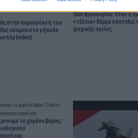
Skin dysmorphia: Όταν η ε
«τέλειο» δέρμα αποτελεί
ός στην παρουσίαση του
ψυχικής υγείας
άδες κόσμου στο γήπεδο
σπόρ (video)
ίρνουμε το χαμένο βάρος;
βιολογικού
σμού μας