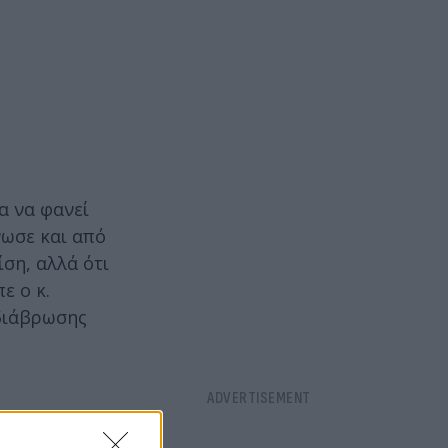
α να φανεί
νωσε και από
ση, αλλά ότι
ε ο κ.
διάβρωσης