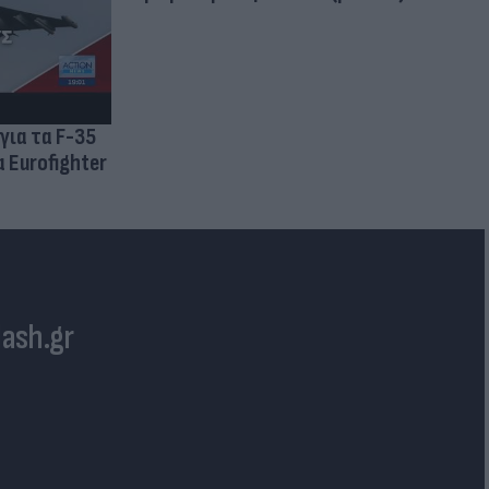
για τα F-35
 Eurofighter
lash.gr