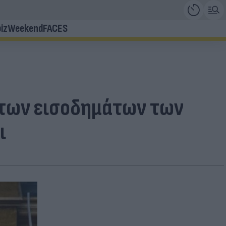
iz
Weekend
FACES
 των εισοδημάτων των
ι