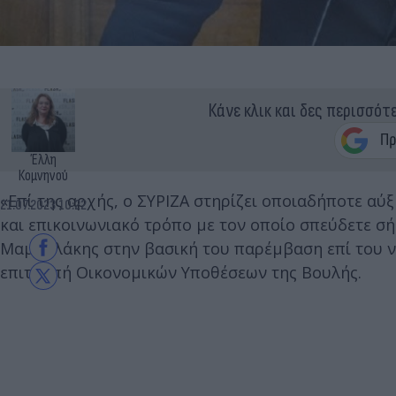
Κάνε κλικ και δες περισσότ
Έλλη
Κομνηνού
«Επί της αρχής, ο ΣΥΡΙΖΑ στηρίζει οποιαδήποτε α
21.07.2023 10:22
και επικοινωνιακό τρόπο με τον οποίο σπεύδετε σή
Μαμουλάκης στην βασική του παρέμβαση επί του ν
επιτροπή Οικονομικών Υποθέσεων της Βουλής.