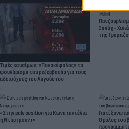
Πανζουρλισμ
Σαλάχ - Χιλι
της Τραμπζον
Τιμές καυσίμων: «Πονοκέφαλος» το
φουλάρισμα του ρεζερβουάρ για τους
αδειούχους του Αυγούστου
«Στην pole position για Κωνσταντέλια
Γιατί ξαναπα
η Ντόρτμουντ»
Ο ρόλος του 
προγραμματι