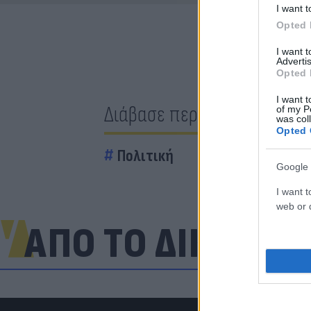
I want t
Opted 
I want 
Advertis
Opted 
I want t
Διάβασε περισσότερα
of my P
was col
Opted 
Πολιτική
Google 
I want t
web or d
ΑΠΟ ΤΟ ΔΙΚΤΥΟ