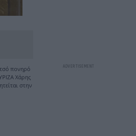
υτσό πονηρό
ΥΡΙΖΑ Χάρης
τείται στην