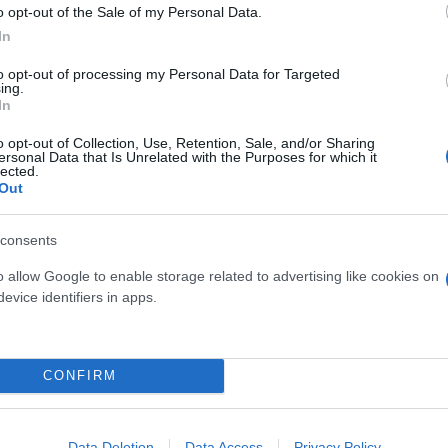
o opt-out of the Sale of my Personal Data.
In
to opt-out of processing my Personal Data for Targeted
ing.
In
o opt-out of Collection, Use, Retention, Sale, and/or Sharing
ersonal Data that Is Unrelated with the Purposes for which it
lected.
Out
consents
o allow Google to enable storage related to advertising like cookies on
evice identifiers in apps.
CONFIRM
Data Deletion
Data Access
Privacy Policy