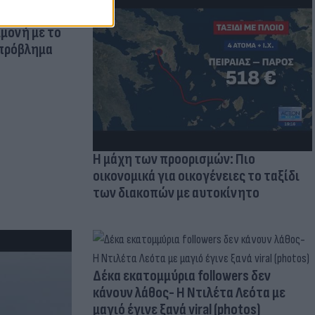
μμονή με το
 πρόβλημα
Η μάχη των προορισμών: Πιο
οικονομικά για οικογένειες το ταξίδι
των διακοπών με αυτοκίνητο
Δέκα εκατομμύρια followers δεν
κάνουν λάθος- Η Ντιλέτα Λεότα με
μαγιό έγινε ξανά viral (photos)