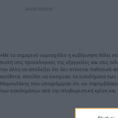
«Με το σημερινό νομοσχέδιο η κυβέρνηση θέλει να 
πιστή στις προεκλογικές της εξαγγελίες και στις τ
την άλλη να αποδείξει ότι δεν στέκεται παθητικά 
αντίθετα, σπεύδει να ενισχύσει τα εισοδήματα των
Μαμουλάκης που υπογράμμισε ότι «οι παρεμβάσεις
των εισοδημάτων από την πληθωριστική κρίση και 