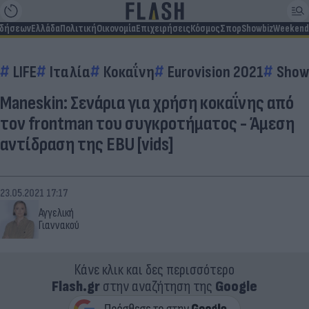
ιδήσεων
Ελλάδα
Πολιτική
Οικονομία
Επιχειρήσεις
Κόσμος
Σπορ
Showbiz
Weekend
LIFE
Ιταλία
Κοκαΐνη
Eurovision 2021
Show
Maneskin: Σενάρια για χρήση κοκαΐνης από
τον frontman του συγκροτήματος - Άμεση
αντίδραση της EBU [vids]
23.05.2021 17:17
Αγγελική
Γιαννακού
Κάνε κλικ και δες περισσότερο
Flash.gr
στην αναζήτηση της
Google