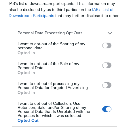
IAB’s list of downstream participants. This information may
also be disclosed by us to third parties on the
IAB’s List of
https://www.youtube.com/watch?v=qk539n3MAAc
Downstream Participants
that may further disclose it to other
third parties.
Please note that this website/app uses one or more Google
Personal Data Processing Opt Outs
services and may gather and store information including but
not limited to your visit or usage behaviour. You may click to
I want to opt-out of the Sharing of my
Μάλιστα, το συγκρότημα ανήρτησε και ένα story
personal data.
grant or deny consent to Google and its third-party tags to
στον λογαριασμό του στο Instagram, τονίζοντας:
Opted In
use your data for below specified purposes in below Google
«Είμαστε σοκαρισμένοι, επειδή κάποιοι λένε πως ο
consent section.
I want to opt-out of the Sale of my
Personal Data.
Damiano παίρνει ναρκωτικά. Είμαστε εναντίον των
Opted In
ναρκωτικών και δεν έχουμε χρησιμοποιήσει πότε
I want to opt-out of processing my
κοκαΐνη.
Personal Data for Targeted Advertising.
Opted In
Είμαστε έτοιμοι να κάνουμε τεστ επειδή δεν
I want to opt-out of Collection, Use,
Retention, Sale, and/or Sharing of my
έχουμε τίποτα να κρύψουμε. Είμαστε εδώ για να
Personal Data that Is Unrelated with the
Purposes for which it was collected.
παίξουμε την μουσική μας και είμαστε χαρούμενοι
Opted Out
για την νίκη μας στην Eurovision και θέλουμε να