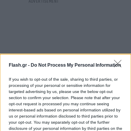
Flash.gr -
Do Not Process My Personal Information
If you wish to opt-out of the sale, sharing to third parties, or
processing of your personal or sensitive information for
targeted advertising by us, please use the below opt-out
section to confirm your selection. Please note that after your
«Ο Τόμας (ο κιθαρίστας του συγκροτήματος)
opt-out request is processed you may continue seeing
έσπασε ένα ποτήρι. Δεν παίρνω ναρκωτικά παιδιά.
interest-based ads based on personal information utilized by
us or personal information disclosed to third parties prior to
Σας παρακαλώ μην το λέτε αυτό, μην το λέτε»
your opt-out. You may separately opt-out of the further
απάντησε ο David Damiano.
disclosure of your personal information by third parties on the