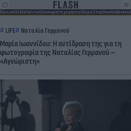
ιδήσεων
Ελλάδα
Πολιτική
Οικονομία
Επιχειρήσεις
Κόσμος
Σπορ
Showbiz
Weekend
LIFE
Ναταλία Γερμανού
Μαρία Ιωαννίδου: Η αντίδραση της για τη
φωτογραφία της Ναταλίας Γερμανού –
«Αγνώριστη»