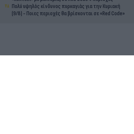
Πολύ υψηλός κίνδυνος πυρκαγιάς για την Κυριακή
(9/8) - Ποιες περιοχές θα βρίσκονται σε «Red Code»