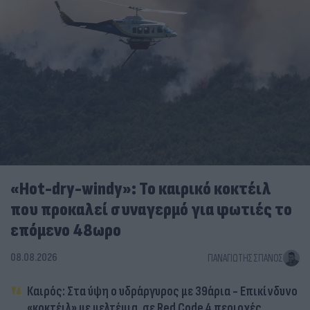
«Hot-dry-windy»: Το καιρικό κοκτέιλ
που προκαλεί συναγερμό για φωτιές το
επόμενο 48ωρο
08.08.2026
ΠΑΝΑΓΙΏΤΗΣ ΣΠΑΝΌΣ
Καιρός: Στα ύψη ο υδράργυρος με 39άρια - Επικίνδυνο
«κοκτέιλ» με μελτέμια, σε Red Code 4 περιοχές