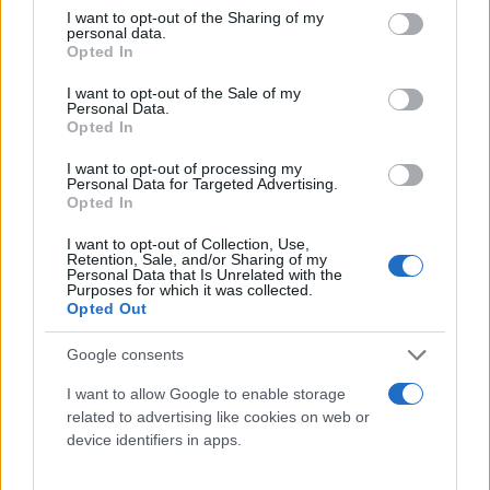
not limited to your visit or usage behaviour. You may click to
I want to opt-out of the Sharing of my
personal data.
grant or deny consent to Google and its third-party tags to
Opted In
use your data for below specified purposes in below Google
consent section.
I want to opt-out of the Sale of my
Personal Data.
«Της έστειλα το βιβλίο μου, σαφώς δικαιούμουν
Opted In
μία παρουσία του βιβλίου στην εκπομπή της. Δεν
I want to opt-out of processing my
πρέπει να την απασχολώ και πάρα πολύ, θυμάται
Personal Data for Targeted Advertising.
πώς με λένε;».
Opted In
I want to opt-out of Collection, Use,
Retention, Sale, and/or Sharing of my
Μάλιστα, στη συνέχεια η κάμερα κατέγραψε και την
Personal Data that Is Unrelated with the
Purposes for which it was collected.
αντίδραση της Μαρίας Ιωαννίδου όταν είδε την
Opted Out
selfie της Ναταλίας Γερμανού χωρίς μακιγιάζ.
«Αγνώριστη, έχει μία μανία με τα φίλτρα»,
Google consents
επεσήμανε.
I want to allow Google to enable storage
related to advertising like cookies on web or
device identifiers in apps.