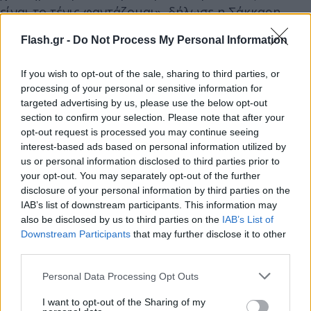
είναι το τένις φαντάζομαι», δήλωσε η Σάκκαρη.
Flash.gr -
Do Not Process My Personal Information
Η 27χρονη τενίστρια αναφέρθηκε στον επόμενο
στόχο της, που δεν είναι άλλος από το να τελειώσει
If you wish to opt-out of the sale, sharing to third parties, or
στην πρώτη οκτάδα του Race προκειμένου να μπει
processing of your personal or sensitive information for
targeted advertising by us, please use the below opt-out
και φέτος στα Finals, κάνοντας λόγο για την μεγάλη
section to confirm your selection. Please note that after your
σεζόν στην οποία καλούνται όλοι οι αθλητές να
opt-out request is processed you may continue seeing
είναι σε συνεχή ετοιμότητα.
interest-based ads based on personal information utilized by
us or personal information disclosed to third parties prior to
your opt-out. You may separately opt-out of the further
disclosure of your personal information by third parties on the
IAB’s list of downstream participants. This information may
also be disclosed by us to third parties on the
IAB’s List of
Downstream Participants
that may further disclose it to other
third parties.
Please note that this website/app uses one or more Google
Personal Data Processing Opt Outs
services and may gather and store information including but
not limited to your visit or usage behaviour. You may click to
I want to opt-out of the Sharing of my