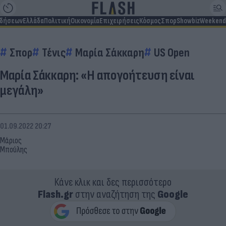
ιδήσεων
Ελλάδα
Πολιτική
Οικονομία
Επιχειρήσεις
Κόσμος
Σπορ
Showbiz
Weekend
Σπορ
Τένις
Μαρία Σάκκαρη
US Open
Μαρία Σάκκαρη: «Η απογοήτευση είναι
μεγάλη»
01.09.2022 20:27
Μάριος
Μπούλης
Κάνε κλικ και δες περισσότερο
Flash.gr
στην αναζήτηση της
Google