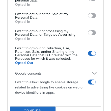
personal data.
grant or deny consent to Google and its third-party tags to
Opted In
use your data for below specified purposes in below Google
consent section.
I want to opt-out of the Sale of my
Personal Data.
Opted In
I want to opt-out of processing my
Personal Data for Targeted Advertising.
Opted In
I want to opt-out of Collection, Use,
Retention, Sale, and/or Sharing of my
Personal Data that Is Unrelated with the
Purposes for which it was collected.
Opted Out
Google consents
I want to allow Google to enable storage
related to advertising like cookies on web or
device identifiers in apps.
CONFIRM