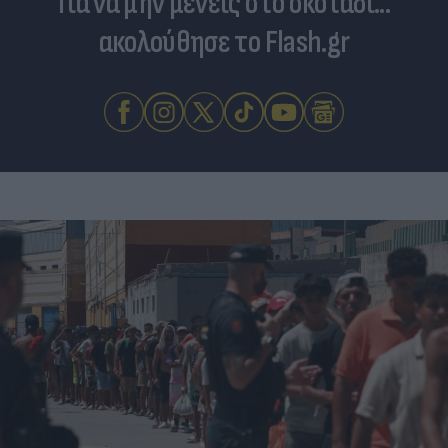
Για να μην μένεις στο σκοτάδι...
ακολούθησε το Flash.gr