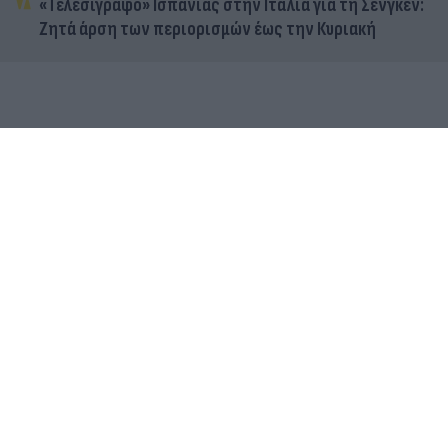
«Τελεσίγραφο» Ισπανίας στην Ιταλία για τη Σένγκεν:
Ζητά άρση των περιορισμών έως την Κυριακή