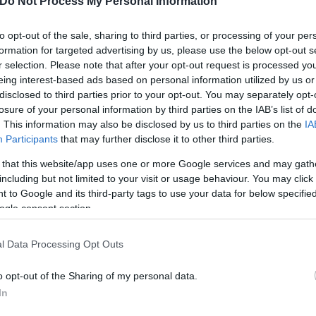
Do Not Process My Personal Information
to opt-out of the sale, sharing to third parties, or processing of your per
formation for targeted advertising by us, please use the below opt-out s
r selection. Please note that after your opt-out request is processed y
eing interest-based ads based on personal information utilized by us or
Η δημοσίευση κοινοποιήθηκε από το χρήστη Angela Gerekou official (@angela_gerekou)
disclosed to third parties prior to your opt-out. You may separately opt-
losure of your personal information by third parties on the IAB’s list of
. This information may also be disclosed by us to third parties on the
IA
Participants
that may further disclose it to other third parties.
 that this website/app uses one or more Google services and may gath
including but not limited to your visit or usage behaviour. You may click 
 to Google and its third-party tags to use your data for below specifi
ς από τις στιγμές που έζησε στη σελίδα της στο In
ogle consent section.
 Ηρώδειο ένιωσα το μάρμαρο να ανασαίνει μαζί με 
γουδιστάδες τση Ζάκυθος» και εκλεκτούς λυρικούς,
l Data Processing Opt Outs
νιο μέχρι την Ακρόπολη, από τον Μάντζαρο και τον
ή αυτή την παράδοση για 185 χρόνια. Δεν ήταν απλ
o opt-out of the Sharing of my personal data.
μιση της δύναμης που έχει η Τέχνη να ενώνει εποχ
In