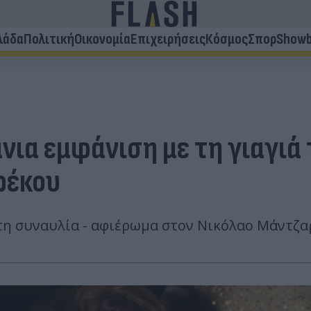
λάδα
Πολιτική
Οικονομία
Επιχειρήσεις
Κόσμος
Σπορ
Showb
ια εμφάνιση με τη γιαγιά 
ρέκου
στη συναυλία - αφιέρωμα στον Νικόλαο Μάντζα