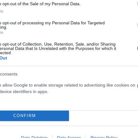
o opt-out of the Sale of my Personal Data.
In
to opt-out of processing my Personal Data for Targeted
ing.
In
o opt-out of Collection, Use, Retention, Sale, and/or Sharing
ersonal Data that Is Unrelated with the Purposes for which it
lected.
Out
consents
o allow Google to enable storage related to advertising like cookies on
evice identifiers in apps.
CONFIRM
Data Deletion
Data Access
Privacy Policy