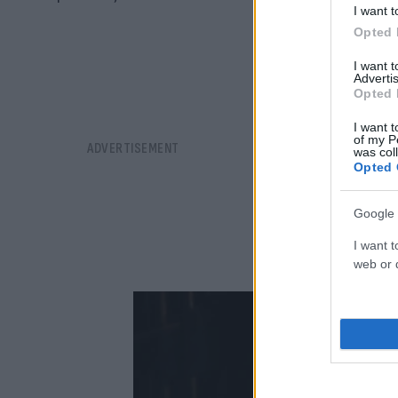
I want t
Opted 
I want 
Advertis
Opted 
I want t
of my P
was col
Opted 
Google 
I want t
web or d