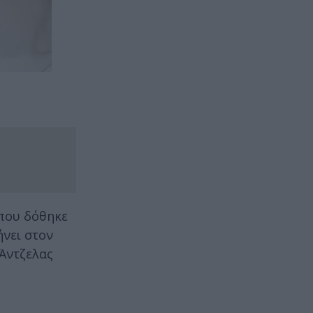
 που δόθηκε
νει στον
 Άντζελας