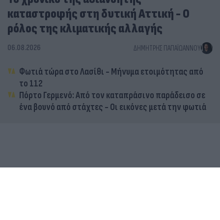
καταστροφής στη δυτική Αττική - Ο
ρόλος της κλιματικής αλλαγής
06.08.2026
ΔΗΜΉΤΡΗΣ ΠΑΠΑΪΩΆΝΝΟΥ
Φωτιά τώρα στο Λασίθι - Μήνυμα ετοιμότητας από
το 112
Πόρτο Γερμενό: Από τον καταπράσινο παράδεισο σε
ένα βουνό από στάχτες - Οι εικόνες μετά την φωτιά