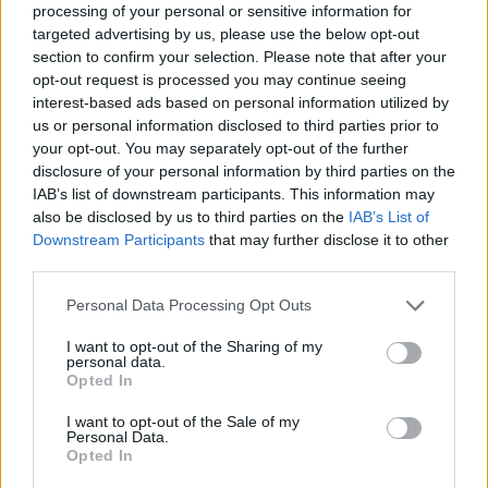
processing of your personal or sensitive information for
διακίνηση της ψευδούς είδησης περί δήθεν
targeted advertising by us, please use the below opt-out
σπασίματος φράγματος για να σωθεί η Καρδίτσα σε
section to confirm your selection. Please note that after your
βάρος άλλων περιοχών.
opt-out request is processed you may continue seeing
interest-based ads based on personal information utilized by
us or personal information disclosed to third parties prior to
Τη στιγμή που οι διασώστες καταβάλλουν
your opt-out. You may separately opt-out of the further
υπεράνθρωπες προσπάθειες για τη διάσωση
disclosure of your personal information by third parties on the
IAB’s list of downstream participants. This information may
συμπολιτών μας, οι «συνήθεις ύποπτοι» βρήκαν
also be disclosed by us to third parties on the
IAB’s List of
άλλη μία ευκαιρία να παίξουν το φτηνό
Downstream Participants
that may further disclose it to other
μικροπολιτικό παιχνίδι τους. Τους καλούμε να
third parties.
δείξουν, έστω και τώρα, τον ελάχιστο σεβασμό σε
Please note that this website/app uses one or more Google
Personal Data Processing Opt Outs
εκείνους που επιχειρούν κάτω από αντίξοες
services and may gather and store information including but
συνθήκες στις πλημμυρισμένες περιοχές και στους
not limited to your visit or usage behaviour. You may click to
I want to opt-out of the Sharing of my
personal data.
grant or deny consent to Google and its third-party tags to
ανθρώπους που αγωνιούν.
Opted In
use your data for below specified purposes in below Google
consent section.
I want to opt-out of the Sale of my
Personal Data.
Opted In