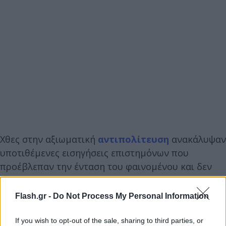
Χθες στην αξιωματική
αντιπολίτευση
ανακάλυψαν
υποτιθέμενες εισηγήσεις επιστημόνων που
προέβλεπαν την ένταση του φαινομένου και δεν
έγιναν δεκτές, πράγμα που δεν συνέβη ποτέ, ενώ
έτερος υποψήφιος για την προεδρία του ΣΥΡΙΖΑ
Flash.gr -
Do Not Process My Personal Information
έκανε λόγο για ενδεχόμενη απόκρυψη νεκρών.
Αποκορύφωμα της χυδαιότητας αποτέλεσε η
If you wish to opt-out of the sale, sharing to third parties, or