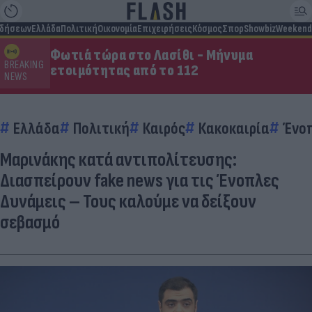
ιδήσεων
Ελλάδα
Πολιτική
Οικονομία
Επιχειρήσεις
Κόσμος
Σπορ
Showbiz
Weekend
Φωτιά τώρα στο Λασίθι - Μήνυμα
BREAKING
ετοιμότητας από το 112
NEWS
Ελλάδα
Πολιτική
Καιρός
Κακοκαιρία
Ένοπ
Μαρινάκης κατά αντιπολίτευσης:
Διασπείρουν fake news για τις Ένοπλες
Δυνάμεις – Τους καλούμε να δείξουν
σεβασμό