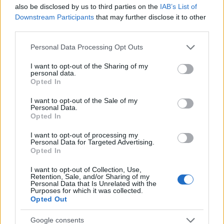
διαβάσει κάποιες δηλώσεις που έχει κάνει για τις
also be disclosed by us to third parties on the
IAB’s List of
γυναίκες και δεν με βρίσκουν καθόλου σύμφωνη»
Downstream Participants
that may further disclose it to other
ήταν η δήλωση που είχε κάνει η Marseaux για τον
third parties.
τραγουδιστή.
Please note that this website/app uses one or more Google
Personal Data Processing Opt Outs
services and may gather and store information including but
not limited to your visit or usage behaviour. You may click to
I want to opt-out of the Sharing of my
personal data.
grant or deny consent to Google and its third-party tags to
Opted In
use your data for below specified purposes in below Google
consent section.
I want to opt-out of the Sale of my
Personal Data.
Opted In
I want to opt-out of processing my
Personal Data for Targeted Advertising.
Opted In
I want to opt-out of Collection, Use,
Retention, Sale, and/or Sharing of my
Personal Data that Is Unrelated with the
Purposes for which it was collected.
Opted Out
Google consents