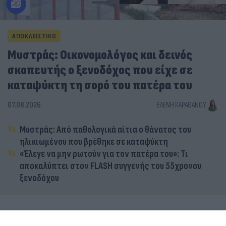
ΑΠΟΚΛΕΙΣΤΙΚΟ
Μυστράς: Οικονομολόγος και δεινός
σκοπευτής ο ξενοδόχος που είχε σε
καταψύκτη τη σορό του πατέρα του
07.08.2026
ΕΛΈΝΗ ΚΑΡΑΘΆΝΟΥ
Μυστράς: Από παθολογικά αίτια ο θάνατος του
ηλικιωμένου που βρέθηκε σε καταψύκτη
«Έλεγε να μην ρωτούν για τον πατέρα του»: Τι
αποκαλύπτει στον FLASH συγγενής του 55χρονου
ξενοδόχου