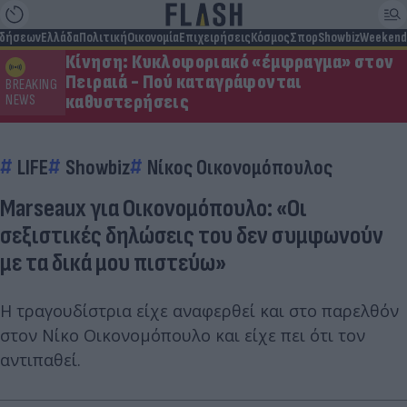
ιδήσεων
Ελλάδα
Πολιτική
Οικονομία
Επιχειρήσεις
Κόσμος
Σπορ
Showbiz
Weekend
Κίνηση: Κυκλοφοριακό «έμφραγμα» στον
Πειραιά - Πού καταγράφονται
BREAKING
καθυστερήσεις
NEWS
LIFE
Showbiz
Νίκος Οικονομόπουλος
Marseaux για Οικονομόπουλο: «Οι
σεξιστικές δηλώσεις του δεν συμφωνούν
με τα δικά μου πιστεύω»
Η τραγουδίστρια είχε αναφερθεί και στο παρελθόν
στον Νίκο Οικονομόπουλο και είχε πει ότι τον
αντιπαθεί.