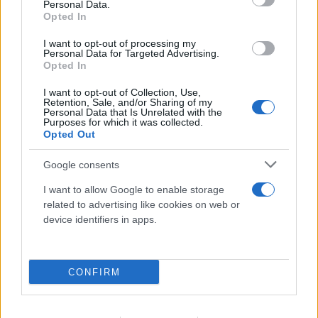
Personal Data.
Opted In
I want to opt-out of processing my
Personal Data for Targeted Advertising.
Opted In
I want to opt-out of Collection, Use,
Retention, Sale, and/or Sharing of my
Personal Data that Is Unrelated with the
Purposes for which it was collected.
Opted Out
Νέα Υόρκη: Στα δικαστήρια ο φόρος «pied-
Google consents
à-terre» του Μαμντάνι - Πλούσιοι ζητούν
I want to allow Google to enable storage
related to advertising like cookies on web or
πάγωμα της εφαρμογής
device identifiers in apps.
09.08.2026
CONFIRM