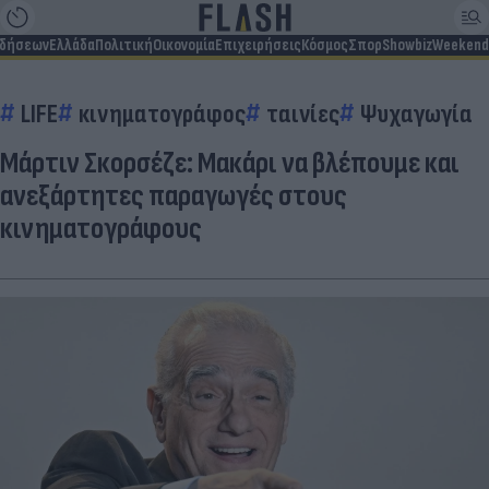
ιδήσεων
Ελλάδα
Πολιτική
Οικονομία
Επιχειρήσεις
Κόσμος
Σπορ
Showbiz
Weekend
LIFE
κινηματογράφος
ταινίες
Ψυχαγωγία
Μάρτιν Σκορσέζε: Μακάρι να βλέπουμε και
ανεξάρτητες παραγωγές στους
κινηματογράφους