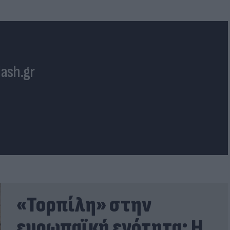
lash.gr
«Τορπίλη» στην
ευρωπαϊκή ενότητα: Η