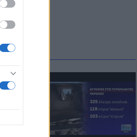
οικίδια! Οι
 στις
τικών ειδών