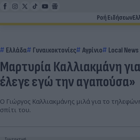
Ροή Ειδήσεων
Ελ
Ελλάδα
Γυναικοκτονίες
Αγρίνιο
Local News
Μαρτυρία Καλλιακμάνη για
έλεγε εγώ την αγαπούσα»
Ο Γιώργος Καλλιακμάνης μιλά για το τηλεφών
σπίτι του.
Συντακτική