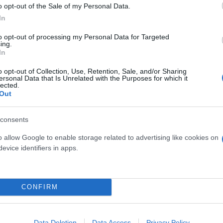
o opt-out of the Sale of my Personal Data.
ίνιο
Local News
In
to opt-out of processing my Personal Data for Targeted
ing.
In
o opt-out of Collection, Use, Retention, Sale, and/or Sharing
ersonal Data that Is Unrelated with the Purposes for which it
lected.
Out
consents
o allow Google to enable storage related to advertising like cookies on
evice identifiers in apps.
ός στην παρουσίαση του
Και οι μαϊμούδες έχουν κατ
άδες κόσμου στο γήπεδο
επιστήμονες ρίχνουν φως
σπόρ (video)
"φιλίες" μεταξύ διαφορε
CONFIRM
Data Deletion
Data Access
Privacy Policy