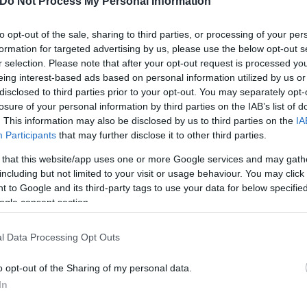
Do Not Process My Personal Information
to opt-out of the sale, sharing to third parties, or processing of your per
«προφητικές» αναρτήσεις του δολοφόνου της Δώρα
formation for targeted advertising by us, please use the below opt-out s
υριακής Γρίβα για τη δολοφονία στο Αγρίνιο και τ
r selection. Please note that after your opt-out request is processed y
eing interest-based ads based on personal information utilized by us or
disclosed to third parties prior to your opt-out. You may separately opt-
ελήφθη ο 30χρονος - «Το 'πιάσαν το παιδί», είπε 
losure of your personal information by third parties on the IAB’s list of
. This information may also be disclosed by us to third parties on the
IA
ιάς για το Αγρίνιο: «Ποιος περιοριστικός όρος
Participants
that may further disclose it to other third parties.
 that this website/app uses one or more Google services and may gath
including but not limited to your visit or usage behaviour. You may click 
νου της Δώρας: «Έλεγε ότι θα τη σκοτώσει και θ
 to Google and its third-party tags to use your data for below specifi
ogle consent section.
 μοιραίο ραντεβού και τα 20 δραματικά λεπτά της
l Data Processing Opt Outs
o opt-out of the Sharing of my personal data.
In