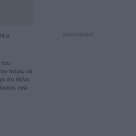
24 ο
 του.
τον πείσω να
ε ότι θέλει
 έκανα, εγώ
.