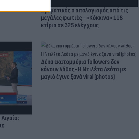
Δραματικός ο απολογισμός από τις
μεγάλες φωτιές - «Κόκκινα» 118
κτίρια σε 325 ελέγχους
Δέκα εκατομμύρια followers δεν
κάνουν λάθος- Η Ντιλέτα Λεότα με
μαγιό έγινε ξανά viral (photos)
 Αιγαίο:
με