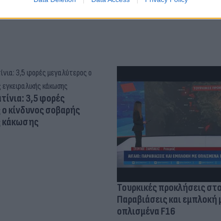
τίνια: 3,5 φορές
 ο κίνδυνος σοβαρής
ς κάκωσης
Τουρκικές προκλήσεις στο
Παραβιάσεις και εμπλοκή 
οπλισμένα F16