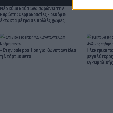
Νέο κύμα καύσωνα σαρώνει την
Ευρώπη: Θερμοκρασίες - ρεκόρ &
έκτακτα μέτρα σε πολλές χώρες
«Στην pole position για Κωνσταντέλια
Ηλεκτρικά πα
η Ντόρτμουντ»
μεγαλύτερος
εγκεφαλική