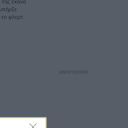
 της έκανα
 υπήρξε
ι το φλερτ
βαρή