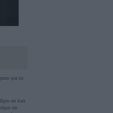
σαν για το
βίρει σε ένα
δρόμο να