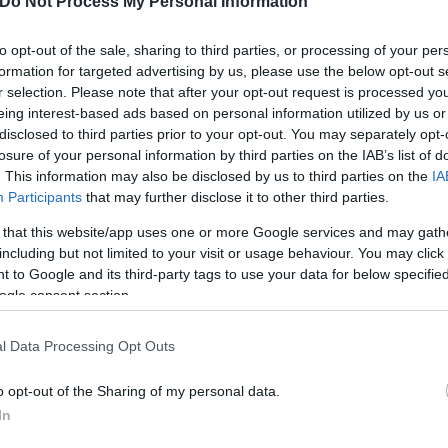
Do Not Process My Personal Information
ωή μου. Με διεκδικούσε με παρά πολλούς τρόπους. 
στρο έπεσε» κάποια στιγμή και από κείνη την ημέρα
to opt-out of the sale, sharing to third parties, or processing of your per
 η ηθοποιός.
formation for targeted advertising by us, please use the below opt-out s
r selection. Please note that after your opt-out request is processed y
eing interest-based ads based on personal information utilized by us or
συνέβη πριν κάνουν δεσμό και ενώ εκείνος την διε
disclosed to third parties prior to your opt-out. You may separately opt-
 ότι αν τον ήθελε έπρεπε να δείξει ενδιαφέρον. «Μ
losure of your personal information by third parties on the IAB’s list of
. This information may also be disclosed by us to third parties on the
IA
οία αυτή κουβέρτα προερχόταν από ένα σπίτι μιας
Participants
that may further disclose it to other third parties.
ω «ωχ τι γίνεται»; Ήρθε με την κουβέρτα που μύριζε
 that this website/app uses one or more Google services and may gath
including but not limited to your visit or usage behaviour. You may click 
 to Google and its third-party tags to use your data for below specifi
ogle consent section.
l Data Processing Opt Outs
o opt-out of the Sharing of my personal data.
In