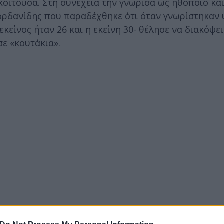
κοιτούσα. Στη συνέχεια την γνώρισα ως ηθοποιό και
Ιορδανίδης που παραδέχθηκε ότι όταν γνωρίστηκαν
εκείνος ήταν 26 και η εκείνη 30- θέλησε να διακόψε
σε «κουτάκια».
άσος με διεκδικούσε πάρα πολύ, εγώ κρατούσα σο