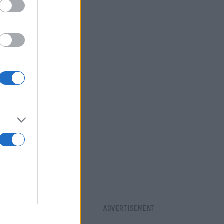
νθρωπος που
 κόσμο. Δεν
να κάνει
τις αλλάξεις,
μαντικές