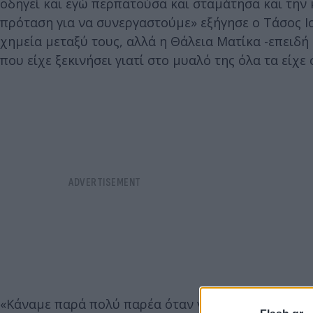
οδηγεί και εγώ περπατούσα και σταμάτησα και την 
πρόταση για να συνεργαστούμε» εξήγησε ο Τάσος 
χημεία μεταξύ τους, αλλά η Θάλεια Ματίκα -επειδή 
που είχε ξεκινήσει γιατί στο μυαλό της όλα τα είχε 
«Κάναμε παρά πολύ παρέα όταν γνωριστήκαμε. Ο Τ