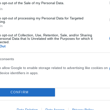
o opt-out of the Sale of my Personal Data.
In
to opt-out of processing my Personal Data for Targeted
ing.
In
: «Δε σκέφτηκα ποτέ να κάνω παιδιά. Ήμουν ένας ά
o opt-out of Collection, Use, Retention, Sale, and/or Sharing
ersonal Data that Is Unrelated with the Purposes for which it
ν ευθύνη του να φέρει παιδιά σε αυτόν τον δύσκολο
lected.
Out
ζί. Τα παιδιά είναι ευλογία. Ο Τάσος ήθελε πολύ 
α σε αυτό το κομμάτι.
consents
o allow Google to enable storage related to advertising like cookies on
ιες δεσμεύσεις στη ζωή, τις οποίες δεν μπορείς να 
evice identifiers in apps.
ε πάρα πολύ και συνεχίζει και με τρομάζει. Τις ση
αι εκεί για τα καθημερινά τα απλά».
CONFIRM
Data Deletion
Data Access
Privacy Policy