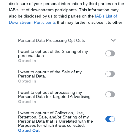
οχυρά».
disclosure of your personal information by third parties on the
IAB’s list of downstream participants. This information may
also be disclosed by us to third parties on the
IAB’s List of
Downstream Participants
that may further disclose it to other
third parties.
Please note that this website/app uses one or more Google
Personal Data Processing Opt Outs
services and may gather and store information including but
not limited to your visit or usage behaviour. You may click to
I want to opt-out of the Sharing of my
personal data.
grant or deny consent to Google and its third-party tags to
Opted In
use your data for below specified purposes in below Google
consent section.
I want to opt-out of the Sale of my
Personal Data.
Opted In
I want to opt-out of processing my
Personal Data for Targeted Advertising.
Opted In
«Αυτοδιοίκητο ζητάς και λαμβάνεις γιατί πιστεύεις
ότι μόνος σου μπορείς να αυτοκυβερνηθείς. Όποιο
I want to opt-out of Collection, Use,
Retention, Sale, and/or Sharing of my
πανεπιστήμιο δεχθεί να κάνει τις εξετάσεις με
Personal Data that Is Unrelated with the
Purposes for which it was collected.
ηλεκτρονικό τρόπο, εκεί παρέλκει η ανάγκη να μπει
Opted Out