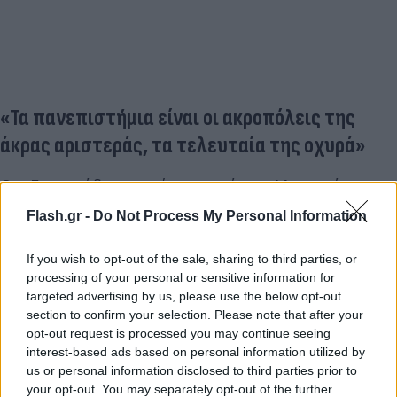
«Τα πανεπιστήμια είναι οι ακροπόλεις της
άκρας αριστεράς, τα τελευταία της οχυρά»
Ο κ Γεωργιάδης επισήμανε ακόμη: «Με το νόμο
Διαμαντοπούλου, εάν το ζητήσουν οι πρυτανικές
Flash.gr -
Do Not Process My Personal Information
αρχές, η αστυνομία μπορεί να μπει στα
πανεπιστήμια. Με τις ηλεκτρονικές εξετάσεις
If you wish to opt-out of the sale, sharing to third parties, or
κανείς φοιτητής δεν είναι όμηρος. Η κατάληψη του
processing of your personal or sensitive information for
targeted advertising by us, please use the below opt-out
κτηρίου, είναι μορφή πάλης του περασμένου
section to confirm your selection. Please note that after your
αιώνα. Αυτά η ζωή τα έχει αφήσει πίσω. Δεν είναι
opt-out request is processed you may continue seeing
κομματικό το ζήτημα. Τα πανεπιστήμια είναι οι
interest-based ads based on personal information utilized by
us or personal information disclosed to third parties prior to
ακροπόλεις της άκρας αριστεράς, τα τελευταία της
your opt-out. You may separately opt-out of the further