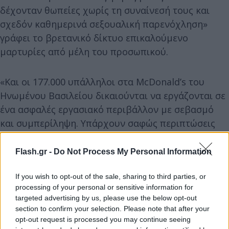
δέχονταν θωπείες χωρίς τη συναίνεσή τους και
σχεδόν καθημερινά σεξουαλική παρενόχληση»
γράφει το βρετανικό δίκτυο επικαλούμενο
μαρτυρίες από μέλη του προσωπικού.
«Και οι 177.000 υπάλληλοι στα McDonald’s του
Ηνωμένου Βασιλείου δικαιούνται να εργάζονται σε
ένα ασφαλές εργασιακό περιβάλλον με σεβασμό
και συμπερίληψη. Υπάρχουν σαφώς περιπτώσεις
όπου υπήρξαμε ανεπαρκείς και γι’ αυτές ζητούμε
ταπεινά συγγνώμη» δήλωσε ο Άλαστερ Μακρόοου
Flash.gr -
Do Not Process My Personal Information
στο BBC, απαντώντας στις σχετικές κατηγορίες.
If you wish to opt-out of the sale, sharing to third parties, or
processing of your personal or sensitive information for
targeted advertising by us, please use the below opt-out
section to confirm your selection. Please note that after your
opt-out request is processed you may continue seeing