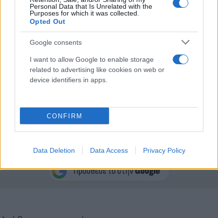
Personal Data that Is Unrelated with the
Purposes for which it was collected.
Opted Out
Google consents
Πρόσθεσε, δε, «όλες οι αποδεδειγμένες
I want to allow Google to enable storage
παραβιάσεις του κώδικα δεοντολογίας θα
related to advertising like cookies on web or
device identifiers in apps.
αντιμετωπιστούν με τα αυστηρότερα μέτρα που
μπορούμε νομικώς να επιβάλουμε, μέχρι και με
απολύσεις».
CONFIRM
Κάνε κλικ και δες περισσότερο
Data Deletion
Data Access
Privacy Policy
Flash.gr
στην αναζήτηση της
Google