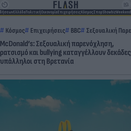
ιδήσεων
Ελλάδα
Πολιτική
Οικονομία
Επιχειρήσεις
Κόσμος
Σπορ
Showbiz
Weekend
Κόσμος
Επιχειρήσεις
BBC
Σεξουαλική Παρ
McDonald’s: Σεξουαλική παρενόχληση,
ρατσισμό και bullying καταγγέλλουν δεκάδες
υπάλληλοι στη Βρετανία