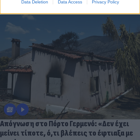
Data Deletion
Data Access
Privacy Policy
Απόγνωση στο Πόρτο Γερμενό: «Δεν έχει
μείνει τίποτε, ό,τι βλέπεις το έφτιαξα με