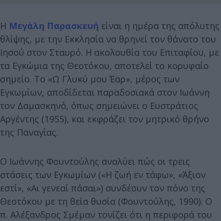
Η
Μεγάλη Παρασκευή
είναι η ημέρα της απόλυτης
θλίψης, με την Εκκλησία να θρηνεί τον θάνατο του
Ιησού στον Σταυρό. Η ακολουθία του Επιταφίου, με
τα Εγκώμια της Θεοτόκου, αποτελεί το κορυφαίο
σημείο. Το «Ω Γλυκύ μου Έαρ», μέρος των
Εγκωμίων, αποδίδεται παραδοσιακά στον Ιωάννη
τον Δαμασκηνό, όπως σημειώνει ο Ευστράτιος
Αργέντης (1955), και εκφράζει τον μητρικό θρήνο
της Παναγίας.
Ο Ιωάννης Φουντούλης αναλύει πώς οι τρεις
στάσεις των Εγκωμίων («Η ζωή εν τάφω», «Άξιον
εστί», «Αι γενεαί πάσαι») συνδέουν τον πόνο της
Θεοτόκου με τη θεία θυσία (Φουντούλης, 1990). Ο
π. Αλέξανδρος Σμέμαν τονίζει ότι η περιφορά του