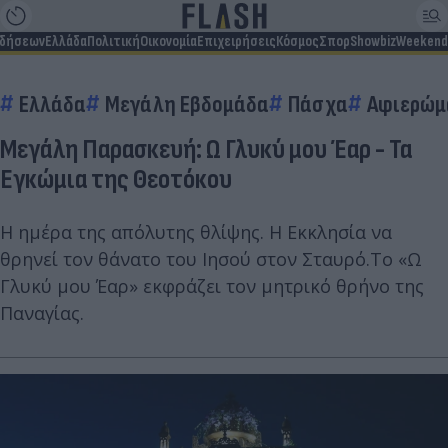
ιδήσεων
Ελλάδα
Πολιτική
Οικονομία
Επιχειρήσεις
Κόσμος
Σπορ
Showbiz
Weekend
Ελλάδα
Μεγάλη Εβδομάδα
Πάσχα
Αφιερώμ
Μεγάλη Παρασκευή: Ω Γλυκύ μου Έαρ - Τα
Εγκώμια της Θεοτόκου
Η ημέρα της απόλυτης θλίψης. Η Εκκλησία να
θρηνεί τον θάνατο του Ιησού στον Σταυρό.Το «Ω
Γλυκύ μου Έαρ» εκφράζει τον μητρικό θρήνο της
Παναγίας.