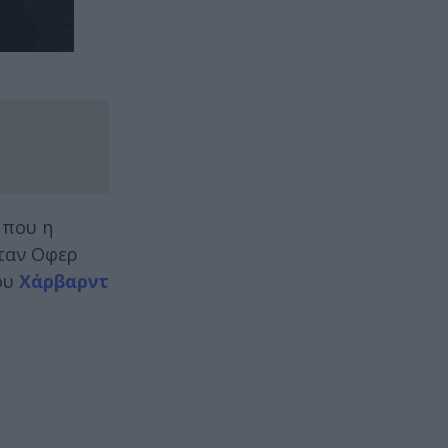
 που η
νταν Οφερ
του
Χάρβαρντ