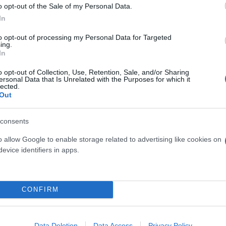
o opt-out of the Sale of my Personal Data.
In
to opt-out of processing my Personal Data for Targeted
ing.
In
o opt-out of Collection, Use, Retention, Sale, and/or Sharing
ersonal Data that Is Unrelated with the Purposes for which it
lected.
νοί επιχειρηματίες απαίτησαν από το Πανεπιστήμιο
Out
ην επιστολή, μεταξύ αυτών και ο Μπιλ Άκμαν, CEO 
υποστηρίζουν τις τρομοκρατικές επιθέσεις της Χαμά
consents
αν μεγάλο οργανισμό.
o allow Google to enable storage related to advertising like cookies on
evice identifiers in apps.
ς, οι φοιτητές επιρρίπτουν την ευθύνη για τον πόλ
ρα εκατοντάδες Παλαιστίνιοι.
CONFIRM
Data Deletion
Data Access
Privacy Policy