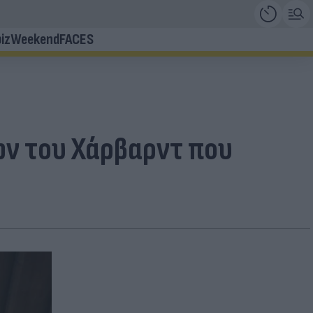
iz
Weekend
FACES
ών του Χάρβαρντ που