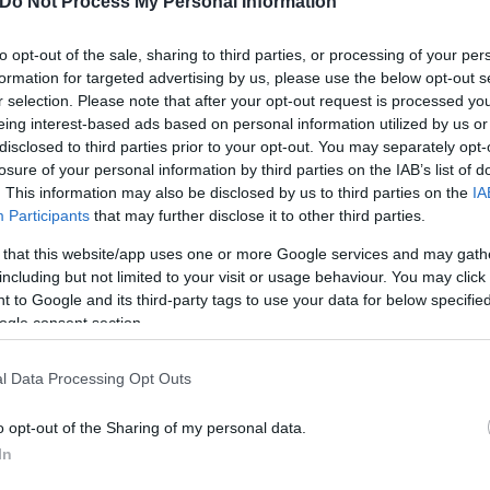
Do Not Process My Personal Information
to opt-out of the sale, sharing to third parties, or processing of your per
formation for targeted advertising by us, please use the below opt-out s
r selection. Please note that after your opt-out request is processed y
eing interest-based ads based on personal information utilized by us or
disclosed to third parties prior to your opt-out. You may separately opt-
losure of your personal information by third parties on the IAB’s list of
. This information may also be disclosed by us to third parties on the
IA
Participants
that may further disclose it to other third parties.
 that this website/app uses one or more Google services and may gath
μίου έχει διαρραγεί και δεν μπορούμε να συνεχίσο
including but not limited to your visit or usage behaviour. You may click 
οπές του», τονίζει το ζευγάρι σε δήλωσή του στο C
 to Google and its third-party tags to use your data for below specifi
ogle consent section.
l Data Processing Opt Outs
o opt-out of the Sharing of my personal data.
In