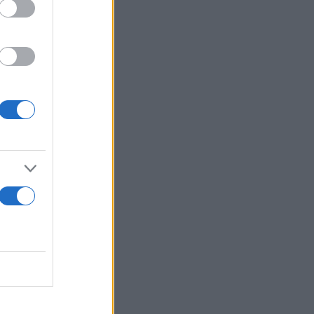
 να δώσει
της Pershing
ς, να το
εμο