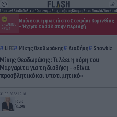
ιδήσεων
Ελλάδα
Πολιτική
Οικονομία
Επιχειρήσεις
Κόσμος
Σπορ
Showbiz
Weekend
Μαίνεται η φωτιά στο Στεφάνι Κορινθίας
BREAKING
- Ήχησε το 112 στην περιοχή
NEWS
LIFE
Μίκης Θεοδωράκης
Διαθήκη
Showbiz
Μίκης Θεοδωράκης: Τι λέει η κόρη του
Μαργαρίτα για τη διαθήκη - «Είναι
προσβλητικό και υποτιμητικό»
31.08.2022 12:18
Τάνια
Γκιώση