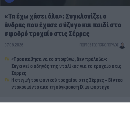
«Τα έχω χάσει όλα»: Συγκλονίζει ο
άνδρας που έχασε σύζυγο και παιδί στο
σφοδρό τροχαίο στις Σέρρες
07.08.2026
ΓΙΏΡΓΟΣ ΓΕΩΡΓΑΚΌΠΟΥΛΟΣ
«Προσπάθησα να το αποφύγω, δεν πρόλαβα»:
Συγκινεί ο οδηγός της νταλίκας για το τροχαίο στις
Σέρρες
Η στιγμή του φονικού τροχαίου στις Σέρρες - Βίντεο
ντοκουμέντο από τη σύγκρουση ΙΧ με φορτηγό