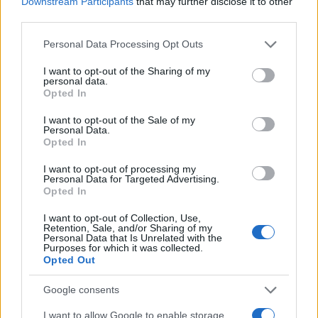
Downstream Participants
that may further disclose it to other
third parties.
Please note that this website/app uses one or more Google
Personal Data Processing Opt Outs
services and may gather and store information including but
«Κατά περίεργο τρόπο έχω την αίσθηση ότι ο
not limited to your visit or usage behaviour. You may click to
I want to opt-out of the Sharing of my
personal data.
μπαμπάς είναι εδώ. Δεν νιώθω ότι έχει πεθάνει.
grant or deny consent to Google and its third-party tags to
Opted In
use your data for below specified purposes in below Google
Επειδή η δουλειά μου είναι η μουσική του με την
consent section.
I want to opt-out of the Sale of my
Ορχήστρα Μίκης Θεοδωράκης, είμαι συνέχεια μαζί
Personal Data.
του» εξομολογήθηκε η κόρη του μεγάλου
Opted In
μουσικοσυνθέτη που εδώ και τρεις δεκαετίες
I want to opt-out of processing my
περίπου έχει κάνει σκοπό της ζωής της τη
Personal Data for Targeted Advertising.
Opted In
υπεράσπιση του έργου του πατέρα της.
I want to opt-out of Collection, Use,
Retention, Sale, and/or Sharing of my
Personal Data that Is Unrelated with the
Το μοναδικό σκοτεινό σημείο στην σχέση της με
Purposes for which it was collected.
τον πατέρα της ήταν η διαθήκη του που την
Opted Out
εξέπληξε και την πίκρανε.
Google consents
I want to allow Google to enable storage