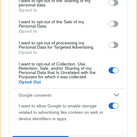
not limited to your visit or usage behaviour. You may click to
I want to opt-out of the Sharing of my
την τελετή απονομής.
personal data.
grant or deny consent to Google and its third-party tags to
Opted In
use your data for below specified purposes in below Google
consent section.
I want to opt-out of the Sale of my
Personal Data.
Opted In
I want to opt-out of processing my
Personal Data for Targeted Advertising.
Opted In
I want to opt-out of Collection, Use,
Retention, Sale, and/or Sharing of my
Personal Data that Is Unrelated with the
Purposes for which it was collected.
Opted Out
Google consents
I want to allow Google to enable storage
«Έχω βρεθεί σε πολλές απονομές μέχρι τώρα στην
related to advertising like cookies on web or
καριέρα μου και έχω ακούσει πολλές φορές τον
device identifiers in apps.
εθνικό ύμνο. Σήμερα ήταν ιδιαίτερη η απονομή
αλλά εγώ θα προτιμούσα να είμαστε στο στάδιο»