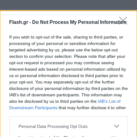
Flash.gr -
Do Not Process My Personal Information
If you wish to opt-out of the sale, sharing to third parties, or
processing of your personal or sensitive information for
targeted advertising by us, please use the below opt-out
section to confirm your selection. Please note that after your
opt-out request is processed you may continue seeing
interest-based ads based on personal information utilized by
us or personal information disclosed to third parties prior to
your opt-out. You may separately opt-out of the further
disclosure of your personal information by third parties on the
IAB’s list of downstream participants. This information may
also be disclosed by us to third parties on the
IAB’s List of
Downstream Participants
that may further disclose it to other
third parties.
Please note that this website/app uses one or more Google
Personal Data Processing Opt Outs
services and may gather and store information including but
Δείτε τις δηλώσεις του Έλληνα αθλητή μετά