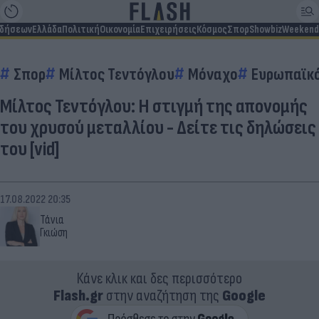
ιδήσεων
Ελλάδα
Πολιτική
Οικονομία
Επιχειρήσεις
Κόσμος
Σπορ
Showbiz
Weekend
Σπορ
Μίλτος Τεντόγλου
Μόναχο
Ευρωπαϊκ
Μίλτος Τεντόγλου: Η στιγμή της απονομής
του χρυσού μεταλλίου - Δείτε τις δηλώσεις
του [vid]
17.08.2022 20:35
Τάνια
Γκιώση
Κάνε κλικ και δες περισσότερο
Flash.gr
στην αναζήτηση της
Google