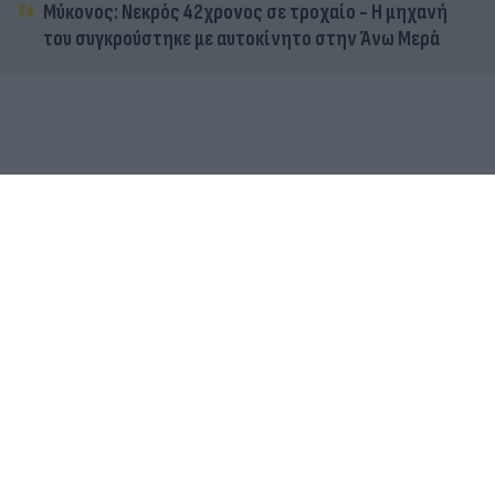
Μύκονος: Νεκρός 42χρονος σε τροχαίο - Η μηχανή
του συγκρούστηκε με αυτοκίνητο στην Άνω Μερά