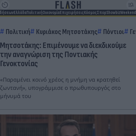
ιδήσεων
Ελλάδα
Πολιτική
Οικονομία
Επιχειρήσεις
Κόσμος
Σπορ
Showbiz
Weekend
Πολιτική
Κυριάκος Μητσοτάκης
Πόντιοι
Γε
Μητσοτάκης: Επιμένουμε να διεκδικούμε
την αναγνώριση της Ποντιακής
Γενοκτονίας
«Παραμένει κοινό χρέος η μνήμη να κρατηθεί
ζωντανή», υπογράμμισε ο πρωθυπουργός στο
μήνυμά του