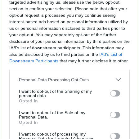
targeted advertising by us, please use the below opt-out
section to confirm your selection. Please note that after your
opt-out request is processed you may continue seeing
interest-based ads based on personal information utilized by
us or personal information disclosed to third parties prior to
your opt-out. You may separately opt-out of the further
disclosure of your personal information by third parties on the
Η φετινή «Ημέρα Μνήμης», συνεπώς, γίνεται ένα
IAB’s list of downstream participants. This information may
also be disclosed by us to third parties on the
IAB’s List of
βροντερό κάλεσμα ευθύνης. Οι λαοί να πάψουν να
Downstream Participants
that may further disclose it to other
μένουν αιχμάλωτοι του χθες. Χτίζοντας οι ίδιοι το
third parties.
δικό τους σήμερα, με πυξίδα την ειρήνη και τη
Please note that this website/app uses one or more Google
δικαιοσύνη. Και μετατρέποντας τα διδάγματα της
Personal Data Processing Opt Outs
services and may gather and store information including but
Ιστορίας σε ορμή προς ένα καλύτερο μέλλον. Γι’
not limited to your visit or usage behaviour. You may click to
I want to opt-out of the Sharing of my
personal data.
αυτό και δεν επαναπαυόμαστε. Συνεχίζουμε να
grant or deny consent to Google and its third-party tags to
Opted In
use your data for below specified purposes in below Google
αγωνιζόμαστε! Ούτε λησμονούμε. Επιμένουμε να
consent section.
I want to opt-out of the Sale of my
διεκδικούμε!»
Personal Data.
Opted In
I want to opt-out of processing my
Personal Data for Targeted Advertising.