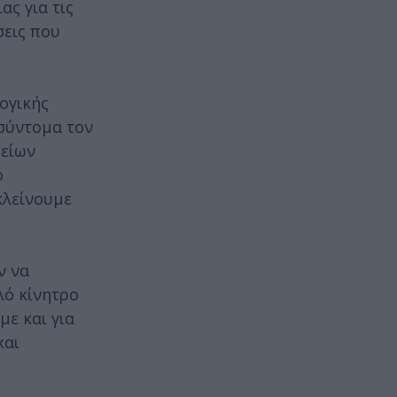
ς για τις
σεις που
ογικής
 σύντομα τον
μείων
ό
κλείνουμε
ν να
λό κίνητρο
ε και για
και