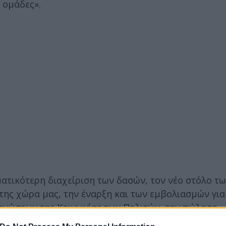
 ομάδες».
ματικότερη διαχείριση των δασών, τον νέο στόλο τ
της χώρα μας, την έναρξη και των εμβολιασμών για 
γανώσεων της Κοινωνίας των Πολιτών, την πώληση
γουμενίτσας Α.Ε. και τη συγκρότηση Συμβουλευτικ