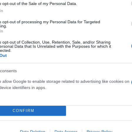
o opt-out of the Sale of my Personal Data.
In
 ανασκόπηση μετά από μικρή παύση, καθώς επέλεξα
ψω. Τώρα που τελείωσαν όμως και αυτές οι εκλογές
to opt-out of processing my Personal Data for Targeted
ing.
ότητας και στην εβδομαδιαία μας "συνάντηση" εδώ
In
στο FB.
o opt-out of Collection, Use, Retention, Sale, and/or Sharing
ersonal Data that Is Unrelated with the Purposes for which it
lected.
αίο Κυριακάτικο απολογισμό μου η κυβερνητική δρ
Out
να επιλέξω τι θα αναφέρω σήμερα. Θα προσπαθήσω 
ν χρόνο σας!», επισημαίνει δίνοντας συνοπτικά το
consents
o allow Google to enable storage related to advertising like cookies on
evice identifiers in apps.
ό την S&P σε επενδυτική βαθμίδα που ήρθε την Πα
 έναν δρόμο δυναμικής ανάπτυξης με προοπτική. Αυ
ής πολιτικής που εφαρμόζουμε τα τελευταία χρόνια.
CONFIRM
κό παράθυρο ευκαιρίας καθώς συνδυάζονται το σωσ
α. Και είναι πατριωτικό μας καθήκον να αξιοποιήσο
ος όλων των Ελλήνων, ιδιαίτερα δε των ασθενέστε
Data Deletion
Data Access
Privacy Policy