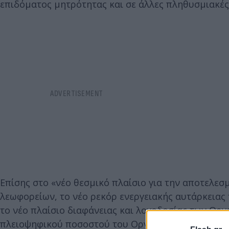
επιδόματος μητρότητας και σε άλλες πληθυσμιακές
Επίσης στο «νέο θεσμικό πλαίσιο για την αποτελεσ
λεωφορείων, το νέο ρεκόρ ενεργειακής αυτάρκειας 
το νέο πλαίσιο διαφάνειας και λογοδοσίας των Ορ
πλειοψηφικού ποσοστού του Οργανισμού Λιμένος Η