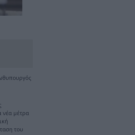
ρωθυπουργός
ς
 νέα μέτρα
ική
κταση του