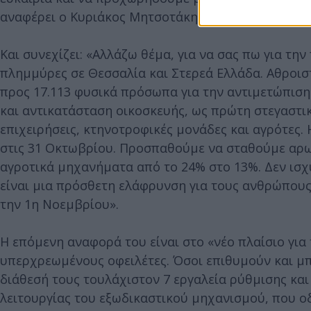
αναφέρει ο Κυριάκος Μητσοτάκης ξεκινώντας τον 
Και συνεχίζει: «Αλλάζω θέμα, για να σας πω για τη
πλημμύρες σε Θεσσαλία και Στερεά Ελλάδα. Αθροιστ
προς 17.113 φυσικά πρόσωπα για την αντιμετώπιση
και αντικατάσταση οικοσκευής, ως πρώτη στεγαστικ
επιχειρήσεις, κτηνοτροφικές μονάδες και αγρότες.
στις 31 Οκτωβρίου. Προσπαθούμε να σταθούμε αρωγο
αγροτικά μηχανήματα από το 24% στο 13%. Δεν ισχ
είναι μια πρόσθετη ελάφρυνση για τους ανθρώπου
την 1η Νοεμβρίου».
Η επόμενη αναφορά του είναι στο «νέο πλαίσιο για 
υπερχρεωμένους οφειλέτες. Όσοι επιθυμούν και μπ
διάθεσή τους τουλάχιστον 7 εργαλεία ρύθμισης και
λειτουργίας του εξωδικαστικού μηχανισμού, που ο