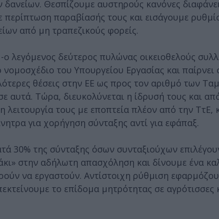
 δανείων. Θεσπίζουμε αυστηρούς κανόνες διαφάνεια
σε περίπτωση παραβίασής τους και εισάγουμε ρυθμί
ίων από μη τραπεζικούς φορείς.
 -ο λεγόμενος δεύτερος πυλώνας οικειοθελούς συλλ
ο νομοσχέδιο του Υπουργείου Εργασίας και παίρνει
λότερες θέσεις στην ΕΕ ως προς τον αριθμό των Τα
ε αυτά. Τώρα, διευκολύνεται η ίδρυσή τους και απ
 η λειτουργία τους με εποπτεία πλέον από την ΤτΕ, 
ητρα για χορήγηση σύνταξης αντί για εφάπαξ.
ατά 30% της σύνταξης όσων συνταξιούχων επιλέγου
άκι» στην αδήλωτη απασχόληση και δίνουμε ένα κα
ρούν να εργαστούν. Αντίστοιχη ρύθμιση εφαρμόζουμ
πεκτείνουμε το επίδομα μητρότητας σε αγρότισσες 