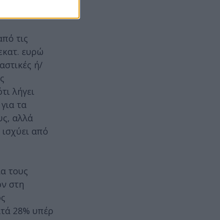
από τις
εκατ. ευρώ
αστικές ή/
ς
τι λήγει
για τα
υς, αλλά
 ισχύει από
ια τους
ον στη
ος
ατά 28% υπέρ