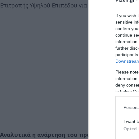
Flash.gr -
Επιτροπής Υψηλού Επιπέδου για την Τεχνητή Νοημ
If you wish 
sensitive in
confirm you
continue se
information 
further disc
participants
Downstream 
Please note
information 
deny consent
in below Go
Persona
I want t
Opted 
Αναλυτικά η ανάρτηση του πρωθυπουργού