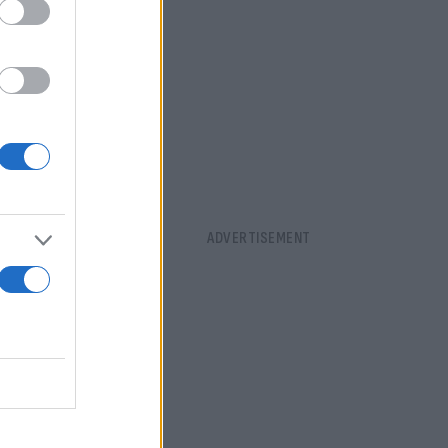
 τις δύο
,
, αναφέρει
αστηριότητα
να σας γράψω
υς τίτλος
ρασκευή το
τό δεν έγινε
 Και έτσι θα
τό μίγμα
υμε την
ρων»,