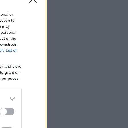
sonal or
ection to
ou may
 personal
out of the
 downstream
B’s List of
er and store
to grant or
ed purposes