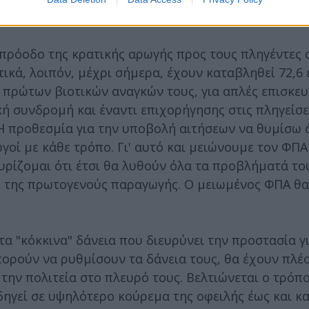
εβδομαδιαίο απολογισμό του κυβερνητικού έργου.
ν πρόοδο της κρατικής αρωγής προς τους πληγέντες 
ικά, λοιπόν, μέχρι σήμερα, έχουν καταβληθεί 72,6 
 πρώτων βιοτικών αναγκών τους, για απλές επισκευ
ή συνδρομή και έναντι επιχορήγησης στις πληγείσε
 Η προθεσμία για την υποβολή αιτήσεων να θυμίσω ό
ί με κάθε τρόπο. Γι' αυτό και μειώνουμε τον ΦΠΑ 
υρίζομαι ότι έτσι θα λυθούν όλα τα προβλήματά το
ς της πρωτογενούς παραγωγής. Ο μειωμένος ΦΠΑ θα
τα "κόκκινα" δάνεια που διευρύνει την προστασία γ
ορούν να ρυθμίσουν τα δάνεια τους, θα έχουν πλέ
 την πολιτεία στο πλευρό τους. Βελτιώνεται ο τρόπ
δηγεί σε υψηλότερο κούρεμα της οφειλής έως και κ