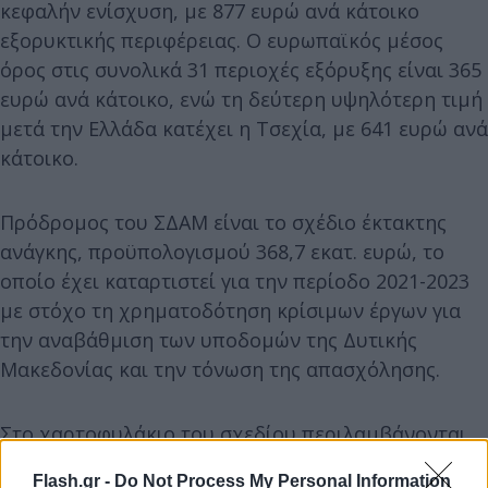
κεφαλήν ενίσχυση, με 877 ευρώ ανά κάτοικο
εξορυκτικής περιφέρειας. Ο ευρωπαϊκός μέσος
όρος στις συνολικά 31 περιοχές εξόρυξης είναι 365
ευρώ ανά κάτοικο, ενώ τη δεύτερη υψηλότερη τιμή
μετά την Ελλάδα κατέχει η Τσεχία, με 641 ευρώ ανά
κάτοικο.
Πρόδρομος του ΣΔΑΜ είναι το σχέδιο έκτακτης
ανάγκης, προϋπολογισμού 368,7 εκατ. ευρώ, το
οποίο έχει καταρτιστεί για την περίοδο 2021-2023
με στόχο τη χρηματοδότηση κρίσιμων έργων για
την αναβάθμιση των υποδομών της Δυτικής
Μακεδονίας και την τόνωση της απασχόλησης.
Στο χαρτοφυλάκιο του σχεδίου περιλαμβάνονται,
μεταξύ άλλων, η εξασφάλιση της βιωσιμότητας της
Flash.gr -
Do Not Process My Personal Information