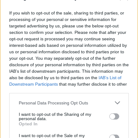
τηλεθέρμανσης της Κοζάνης, της Πτολεμαΐδας και
του Αμυνταίου, η κατασκευή δικτύου μεταφοράς
If you wish to opt-out of the sale, sharing to third parties, or
και διανομής φυσικού αερίου στη Φλώρινα, η
processing of your personal or sensitive information for
δημιουργία 5.400 θέσεων εργασίας μέσω
targeted advertising by us, please use the below opt-out
section to confirm your selection. Please note that after your
προγραμμάτων του ΟΑΕΔ, και 11 έως τώρα
opt-out request is processed you may continue seeing
δημοτικά έργα σε τομείς όπως η ύδρευση, η
interest-based ads based on personal information utilized by
διαχείριση λυμάτων, η ανάπτυξη ΑΠΕ και η
us or personal information disclosed to third parties prior to
αγροτική οδοποιία.
your opt-out. You may separately opt-out of the further
disclosure of your personal information by third parties on the
IAB’s list of downstream participants. This information may
«Συμβολή σε σημαντικά έργα και επενδύσεις»
also be disclosed by us to third parties on the
IAB’s List of
Downstream Participants
that may further disclose it to other
third parties.
Η απολιγνιτοποίηση και η κατάρτιση του ΣΔΑΜ έχει
Please note that this website/app uses one or more Google
Personal Data Processing Opt Outs
επίσης συμβάλει στην προώθηση σημαντικών
services and may gather and store information including but
έργων και επενδύσεων στην Περιφέρεια Δυτικής
not limited to your visit or usage behaviour. You may click to
I want to opt-out of the Sharing of my
personal data.
Μακεδονίας, με νεότερο παράδειγμα τη
grant or deny consent to Google and its third-party tags to
Opted In
use your data for below specified purposes in below Google
δρομολόγηση του κάθετου άξονα Κοζάνη-Φλώρινα-
consent section.
I want to opt-out of the Sale of my