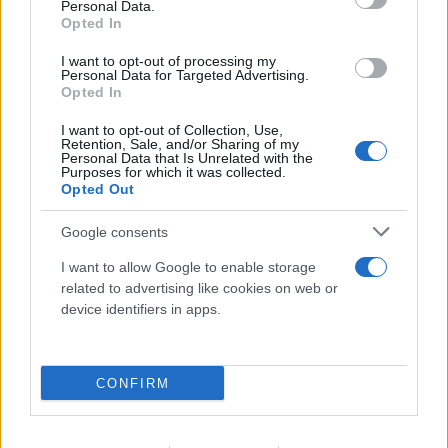
Νίκη, ο οποίος αποτελεί τμήμα του
Personal Data.
Opted In
πανευρωπαϊκού άξονα Χ. Θα έχει μήκος 78,5
χιλιόμετρα και προβλέπεται να συνδέει την
I want to opt-out of processing my
Personal Data for Targeted Advertising.
Εγνατία Οδό με το Συνοριακό σταθμό Νίκης.
Opted In
I want to opt-out of Collection, Use,
Επίσης, μεγάλα έργα που έχουν ευνοηθεί από το
Retention, Sale, and/or Sharing of my
Personal Data that Is Unrelated with the
ΣΔΑΜ είναι η επέκταση του Εθνικού Συστήματος
Purposes for which it was collected.
Opted Out
Φυσικού Αερίου (ΕΣΦΑ) προς τη Δυτική Μακεδονία
και η ολοκλήρωση του βόρειου τμήματος του
Google consents
αυτοκινητοδρόμου Ε65 από τα Τρίκαλα έως το
I want to allow Google to enable storage
Κηπουρειό Γρεβενών.
related to advertising like cookies on web or
device identifiers in apps.
«Σήμερα για τη Δυτική Μακεδονία σας
υποδεχόμαστε στην πρωτεύουσα της περιφέρειάς
CONFIRM
μας σε μία ιδιαίτερα κρίσιμη περίοδο, αυτή, που
ιστορικά, πλέον, θα χαρακτηρίζεται περίοδο της
μετάβασης στη μετά λιγνίτη εποχή. Είμαστε στη