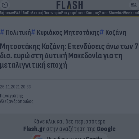
ιδήσεων
Ελλάδα
Πολιτική
Οικονομία
Επιχειρήσεις
Κόσμος
Σπορ
Showbiz
Weekend
Πολιτική
Κυριάκος Μητσοτάκης
Κοζάνη
Μητσοτάκης Κοζάνη: Eπενδύσεις άνω των 7
δισ. ευρώ στη Δυτική Μακεδονία για τη
μεταλιγνιτική εποχή
26.11.2021 20:33
Παναγιώτης
Αλεξανδρόπουλος
Κάνε κλικ και δες περισσότερο
Flash.gr
στην αναζήτηση της
Google