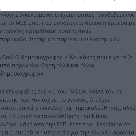
»4ον) Συγκεκριμένοι επιχειρηματίες, συνδεδεμένοι
με το Μαξίμου, που συνδέονται άμεσα ή έμμεσα με
εταιρείες προμήθειας συστημάτων
παρακολούθησης και παράνομων λογισμικών.
»5ον) Ο δημοσιογράφος κ. Κουκάκης που είχε τεθεί
υπό παρακολούθηση αλλά και άλλοι
δημοσιογράφοι».
O επικεφαλής της ΚΟ του ΠΑΣΟΚ-ΚΙΝΑΛ τόνισε
επίσης πως «αν ισχύει το γεγονός ότι έχει
καταστραφεί ο φάκελος της παρακολούθησης, αλλά
και το υλικό παρακολούθησης του Νίκου
Ανδρουλάκη από την ΕΥΠ, τότε είναι ξεκάθαρο ότι
η πιο ευαίσθητη υπηρεσία για την εθνική ασφάλεια