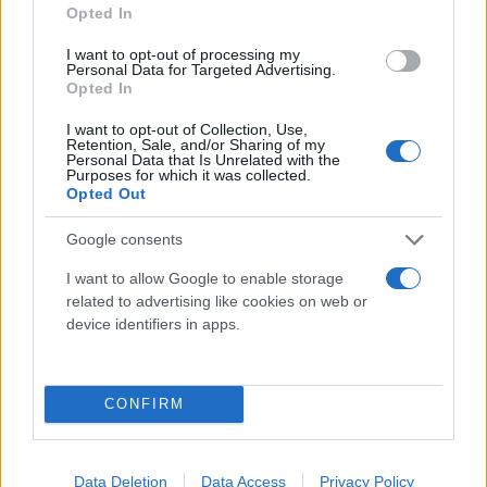
Opted In
Και προσέθεσε πως είναι ξεκάθαρο ότι «στόχος της
I want to opt-out of processing my
Νέας Δημοκρατίας είναι η συγκάλυψη, η συσκότιση,
Personal Data for Targeted Advertising.
Opted In
να μην αποκαλυφθεί η αλήθεια».
I want to opt-out of Collection, Use,
Retention, Sale, and/or Sharing of my
Personal Data that Is Unrelated with the
Στη συνέχεια, ο Μιχάλης Κατρίνης αναρωτήθηκε
Purposes for which it was collected.
για ποιο λόγο δεν καλούνται στην Επιτροπή:
Opted Out
Google consents
«1ον) Ο κ.Μητσοτάκης που έχει την ευθύνη και την
I want to allow Google to enable storage
αρμοδιότητα της ΕΥΠ.
related to advertising like cookies on web or
device identifiers in apps.
»2ον) Ο κ.Δημητριάδης που παραιτήθηκε λόγω της
υπόθεσης.
CONFIRM
»3ον) Οι Υπουργοί κ.κ. Γεραπετρίτης και
Πιερρακάκης.
Data Deletion
Data Access
Privacy Policy