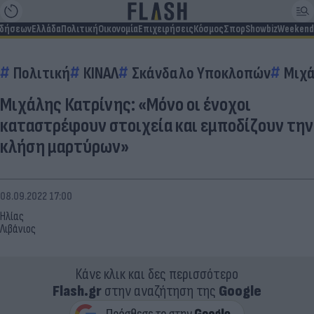
ιδήσεων
Ελλάδα
Πολιτική
Οικονομία
Επιχειρήσεις
Κόσμος
Σπορ
Showbiz
Weekend
Πολιτική
ΚΙΝΑΛ
Σκάνδαλο Υποκλοπών
Μιχά
Μιχάλης Κατρίνης: «Μόνο οι ένοχοι
καταστρέφουν στοιχεία και εμποδίζουν την
κλήση μαρτύρων»
08.09.2022 17:00
Ηλίας
Λιβάνιος
Κάνε κλικ και δες περισσότερο
Flash.gr
στην αναζήτηση της
Google