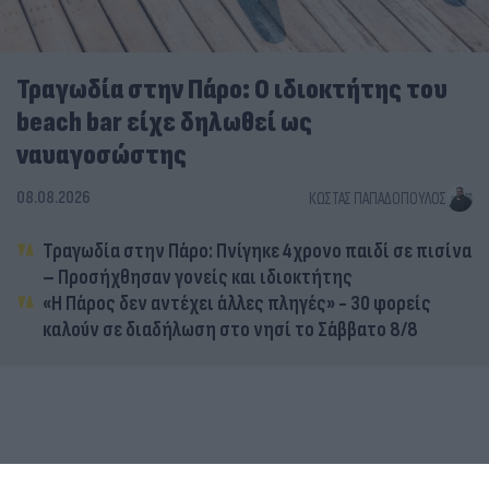
Τραγωδία στην Πάρο: Ο ιδιοκτήτης του
beach bar είχε δηλωθεί ως
ναυαγοσώστης
08.08.2026
ΚΏΣΤΑΣ ΠΑΠΑΔΌΠΟΥΛΟΣ
Τραγωδία στην Πάρο: Πνίγηκε 4χρονο παιδί σε πισίνα
– Προσήχθησαν γονείς και ιδιοκτήτης
«Η Πάρος δεν αντέχει άλλες πληγές» - 30 φορείς
καλούν σε διαδήλωση στο νησί το Σάββατο 8/8