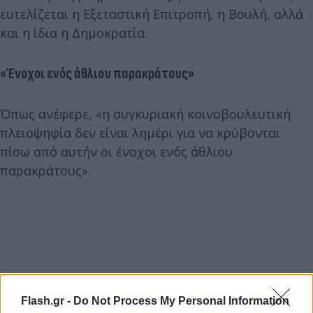
ευτελίζεται η Εξεταστική Επιτροπή, η Βουλή, αλλά
και η ίδια η Δημοκρατία.
«Ένοχοι ενός άθλιου παρακράτους»
Όπως ανέφερε, «η συγκυριακή κοινοβουλευτική
πλειοψηφία δεν είναι λημέρι για να κρύβονται
πίσω από αυτήν οι ένοχοι ενός άθλιου
παρακράτους».
Flash.gr -
Do Not Process My Personal Information