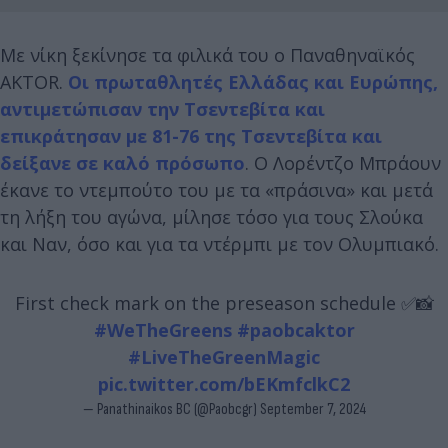
Με νίκη ξεκίνησε τα φιλικά του ο Παναθηναϊκός
AKTOR.
Οι πρωταθλητές Ελλάδας και Ευρώπης,
αντιμετώπισαν την Τσεντεβίτα και
επικράτησαν με 81-76 της Τσεντεβίτα και
δείξανε σε καλό πρόσωπο
. Ο Λορέντζο Μπράουν
έκανε το ντεμπούτο του με τα «πράσινα» και μετά
τη λήξη του αγώνα, μίλησε τόσο για τους Σλούκα
και Ναν, όσο και για τα ντέρμπι με τον Ολυμπιακό.
First check mark on the preseason schedule ✅📸
#WeTheGreens
#paobcaktor
#LiveTheGreenMagic
pic.twitter.com/bEKmfclkC2
— Panathinaikos BC (@Paobcgr)
September 7, 2024