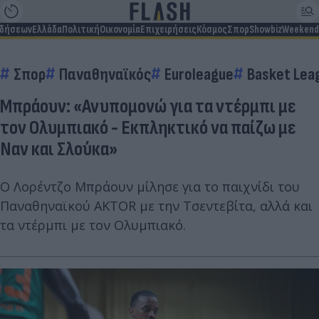
ιδήσεων
Ελλάδα
Πολιτική
Οικονομία
Επιχειρήσεις
Κόσμος
Σπορ
Showbiz
Weekend
Σπορ
Παναθηναϊκός
Euroleague
Basket Lea
Μπράουν: «Ανυπομονώ για τα ντέρμπι με
τον Ολυμπιακό - Εκπληκτικό να παίζω με
Ναν και Σλούκα»
Ο Λορέντζο Μπράουν μίλησε για το παιχνίδι του
Παναθηναϊκού AKTOR με την Τσεντεβίτα, αλλά και
τα ντέρμπι με τον Ολυμπιακό.