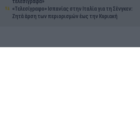
τελεσίγραφα»
«Τελεσίγραφο» Ισπανίας στην Ιταλία για τη Σένγκεν:
Ζητά άρση των περιορισμών έως την Κυριακή