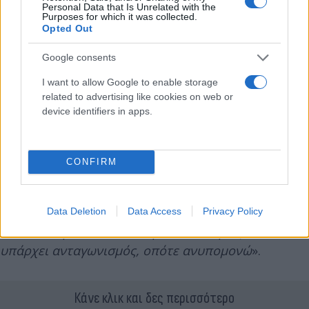
Personal Data that Is Unrelated with the
Purposes for which it was collected.
Opted Out
Google consents
I want to allow Google to enable storage
related to advertising like cookies on web or
device identifiers in apps.
Για τα ντέρμπι με τον Ολυμπιακό
: «
Έκανε
CONFIRM
κάποιες μεγάλες κινήσεις, όπως κάθε ομάδα στη
λίγκα. Όταν θα έρθουν τα ντέρμπι, είμαι βέβαιος
όλοι θα είναι ενθουσιασμένοι. Οι οπαδοί θα είναι
Data Deletion
Data Access
Privacy Policy
ενθουσιασμένοι, και θα είμαστε και εμείς. Θα
υπάρχει ανταγωνισμός, οπότε ανυπομονώ
».
Κάνε κλικ και δες περισσότερο