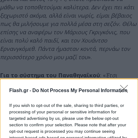
μάθω να τοποθετούμαι καλύτερα. Δεν έχει πει κάτι
ξεχωριστό ακόμα, αλλά είναι νωρίς, είμαι βέβαιος
πως θα μιλήσουμε για πολλά μέσα στη σεζόν. Θέλω
επίσης να αναφέρω τον Μάριους Γκριγκόνις, που
είναι πολύ καλό παιδί, και τον Χουάντσο
Ερνανγκόμεθ. Πάντα ήμασταν κοντά, περνάω τον
περισσότερο χρόνο μου μαζί του
».
Για το σύστημα του Παναθηναϊκού
: «
Έτσι
παίζαμε πέρσι στη Μακάμπι. Το να παίζω με τον
Flash.gr -
Do Not Process My Personal Information
Ναν θα είναι εντυπωσιακό. Όπως και ο Ουέιντ
Μπόλντγουιν, είναι επιθετικός, και αυτό με βοηθάει
If you wish to opt-out of the sale, sharing to third parties, or
πολύ. Σαν point guard, δεν πρέπει να πιέζω τα
processing of your personal or sensitive information for
πράγματα, απλά κάθομαι και κοιτάω κάποιες φορές.
targeted advertising by us, please use the below opt-out
Γερνάω. Μου άρεσε να βλέπω βίντεο του Ουέιντ
section to confirm your selection. Please note that after your
opt-out request is processed you may continue seeing
πέρσι. Περιμένω κάτι παρόμοιο και φέτος
».
interest-based ads based on personal information utilized by