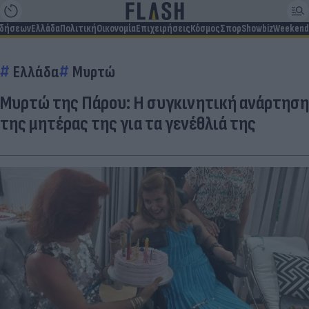
ιδήσεων
Ελλάδα
Πολιτική
Οικονομία
Επιχειρήσεις
Κόσμος
Σπορ
Showbiz
Weekend
Ελλάδα
Μυρτώ
Μυρτώ της Πάρου: Η συγκινητική ανάρτηση
της μητέρας της για τα γενέθλιά της