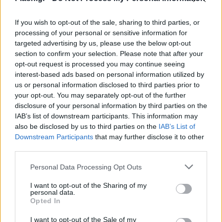
If you wish to opt-out of the sale, sharing to third parties, or
Χρονιά πολλά στον δικό μου άγγελο επί της γης!
processing of your personal or sensitive information for
targeted advertising by us, please use the below opt-out
section to confirm your selection. Please note that after your
Χρόνια πολλά γενναίο και δυνατό μου πλάσμα
opt-out request is processed you may continue seeing
interest-based ads based on personal information utilized by
Να είσαι πάντα γελαστή και αγαπητή από όλο τον
us or personal information disclosed to third parties prior to
your opt-out. You may separately opt-out of the further
κόσμο, και αν σου στέρησαν τις χαρές της ζωής εσύ
disclosure of your personal information by third parties on the
ξέρεις και βρίσκεις άλλες μικρότερες που σε
IAB’s list of downstream participants. This information may
πολλούς παίρνουν απαρατήρητες.
also be disclosed by us to third parties on the
IAB’s List of
Downstream Participants
that may further disclose it to other
third parties.
Θα ‘θελα να ζήσεις πολλά πολλά χρόνια χαρούμενη
Please note that this website/app uses one or more Google
με αυτήν την αθώα και καθαρή ψυχή σου που
Personal Data Processing Opt Outs
services and may gather and store information including but
αγαπάει όλο τον κόσμο!
not limited to your visit or usage behaviour. You may click to
I want to opt-out of the Sharing of my
personal data.
grant or deny consent to Google and its third-party tags to
Opted In
use your data for below specified purposes in below Google
Θα δοξάζω πάντα τον Θεό που σε άφησε να ζήσεις
consent section.
I want to opt-out of the Sale of my