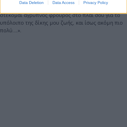
Data Deletion
Data Access
Privacy Policy
υποσχεθώ ότι θα σε αγαπώ, θα σε λατρεύω και θα
στέκομαι άγρυπνος φρουρός στο πλάι σου για το
υπόλοιπο της δίκης μου ζωής, και ίσως ακόμη πιο
πολύ….».