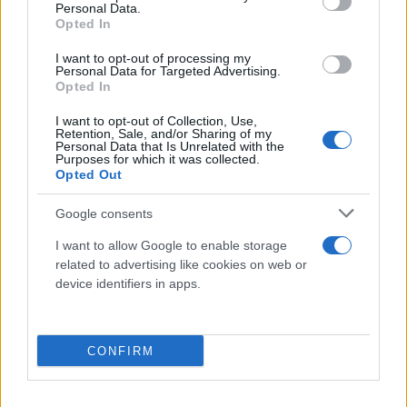
δίπλα μου, να σε αγκαλιάζω και να νοιώθω την
Personal Data.
Opted In
ζεστασιά από το κορμί σου, να σε φιλάω και να
γεύομαι τα φιλιά σου, να σε κοιτάω όμορφη μου
I want to opt-out of processing my
Personal Data for Targeted Advertising.
και να μου δίνεις λίγη από την δύναμη σου, που
Opted In
πήρε κάθε δάκρυ σου και το έχει κάνει χαμόγελο.
I want to opt-out of Collection, Use,
Μόνο έτσι εξηγώ ότι δεν έχεις κλάψει ποτέ από
Retention, Sale, and/or Sharing of my
Personal Data that Is Unrelated with the
τότε, παρά μόνο τις στιγμές που μαθαίνεις
Purposes for which it was collected.
επιληπτικές κρίσεις!
Opted Out
Google consents
Θα ελπίζω και θα περιμένω πάντα σε ένα ακόμη
I want to allow Google to enable storage
θαύμα, της επιστήμης που μπορεί να σε κάνει
related to advertising like cookies on web or
καλύτερα, όσο και αν αυτό αργεί! Ξέρω πως κάπου
device identifiers in apps.
κάποτε θα γίνει πραγματικότητα!
CONFIRM
Δεν μπορώ να υποσχεθώ ότι θα είμαι εδώ για το
υπόλοιπο της ζωής σου γιατί παρακαλάω τον Θεό
να ζήσεις περισσότερα χρόνια, αλλά μπορώ να σου