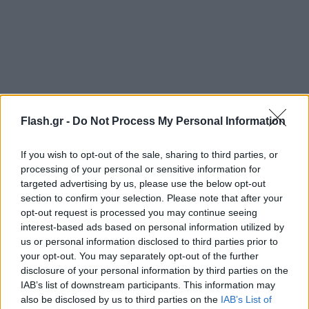
Flash.gr -
Do Not Process My Personal Information
If you wish to opt-out of the sale, sharing to third parties, or
Επιστροφή χωρίς καρδιά
processing of your personal or sensitive information for
targeted advertising by us, please use the below opt-out
section to confirm your selection. Please note that after your
Σύμφωνα με την DailyMail
η τραγωδία εντάθηκε
opt-out request is processed you may continue seeing
όταν, κατά τη διάρκεια της νεκροψίας στο Ηνωμένο
interest-based ads based on personal information utilized by
Βασίλειο, αποκαλύφθηκε ότι η καρδιά της Mπεθ
us or personal information disclosed to third parties prior to
your opt-out. You may separately opt-out of the further
έλειπε. Το γεγονός αυτό καταγράφηκε στη
disclosure of your personal information by third parties on the
σελίδα GoFundMe που δημιουργήθηκε για την
IAB’s list of downstream participants. This information may
οικονομική ενίσχυση της οικογένειας. Οι συγγενείς
also be disclosed by us to third parties on the
IAB’s List of