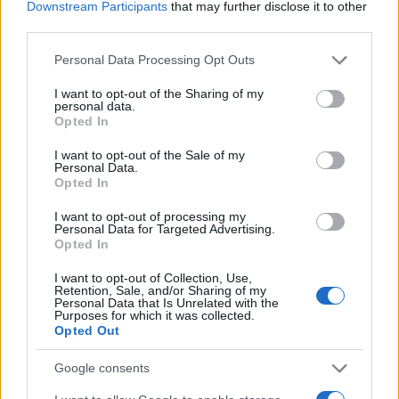
δηλώνουν συγκλονισμένοι από την αφαίρεση της
Downstream Participants
that may further disclose it to other
third parties.
καρδιάς της χωρίς ενημέρωση ή συναίνεση.
Please note that this website/app uses one or more Google
Personal Data Processing Opt Outs
services and may gather and store information including but
Παρά τις διαβεβαιώσεις των τουρκικών νόμων ότι
not limited to your visit or usage behaviour. You may click to
I want to opt-out of the Sharing of my
οι ιατροδικαστές μπορούν να πάρουν δείγματα ή
personal data.
grant or deny consent to Google and its third-party tags to
Opted In
όργανα για εξετάσεις χωρίς έγκριση της
use your data for below specified purposes in below Google
consent section.
οικογένειας, το περιστατικό γεννά σοβαρά
I want to opt-out of the Sale of my
Personal Data.
ερωτήματα.
Opted In
I want to opt-out of processing my
Personal Data for Targeted Advertising.
Η υπόθεση έχει προκαλέσει δημόσια κατακραυγή
Opted In
και έχει ενισχύσει τις φήμες για εμπλοκή της
I want to opt-out of Collection, Use,
Τουρκίας σε παράνομες μεταμοσχεύσεις οργάνων,
Retention, Sale, and/or Sharing of my
παρότι δεν υπάρχουν αποδείξεις πως στην
Personal Data that Is Unrelated with the
Purposes for which it was collected.
περίπτωση της Μπεθ έγινε παράνομη αφαίρεση για
Opted Out
εμπόριο, σύμφωνα με όσα αναφέρει η Daily Mail.
Google consents