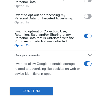
Personal Data.
Ο Sergey Astsetryan, 40 ετών, ένας από τους
Opted In
τελευταίους κατοίκους του Ναγκόρνο-Καραμπάχ
I want to opt-out of processing my
που εγκατέλειψε την περιοχή με το δικό του όχημα
Personal Data for Targeted Advertising.
Opted In
την Κυριακή, είπε ότι ορισμένοι ηλικιωμένοι
αποφάσισαν να μείνουν, προσθέτοντας ότι άλλοι
I want to opt-out of Collection, Use,
Retention, Sale, and/or Sharing of my
μπορεί να επιστρέψουν εάν δουν ότι είναι ασφαλές
Personal Data that Is Unrelated with the
Purposes for which it was collected.
για τους Αρμένιους να ζουν υπό την κυριαρχία του
Opted Out
Αζερμπαϊτζάν .
Google consents
I want to allow Google to enable storage
related to advertising like cookies on web or
device identifiers in apps.
CONFIRM