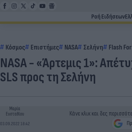
Ροή Ειδήσεων
Ελ
Κόσμος
Επιστήμες
NASA
Σελήνη
Flash Fo
NASA - «Άρτεμις 1»: Απέτυ
SLS προς τη Σελήνη
Μαρία
Κάνε κλικ και δες περισσότ
Ευσταθίου
03.09.2022 18:42