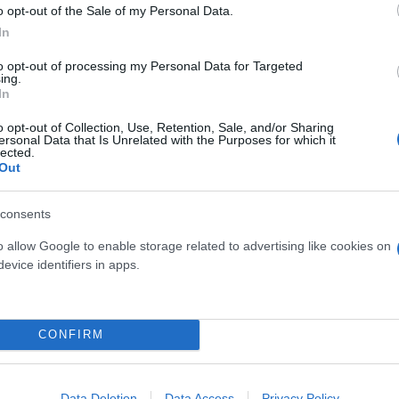
o opt-out of the Sale of my Personal Data.
In
to opt-out of processing my Personal Data for Targeted
ing.
In
o opt-out of Collection, Use, Retention, Sale, and/or Sharing
ersonal Data that Is Unrelated with the Purposes for which it
lected.
σε ο Mπιλ Νέλσον, διευθυντής της NASA. «Δεν πρόκε
Out
τομμύρια εξαρτήματα αυτού του πυραύλου και συστ
λυπλοκότητα είναι τρομακτική, όταν τα φέρνεις όλα
consents
αφιν, υπεύθυνος της αποστολής «Άρτεμις 1» μίλησε 
o allow Google to enable storage related to advertising like cookies on
υτα δύσκολη επιχείρηση. Προσπαθούμε να κάνουμε κ
evice identifiers in apps.
υμε με νέα τεχνολογία, το κάνουμε με νέους χειριστ
αίνουμε σε όλη τη διαδρομή».
CONFIRM
κό πρόβλημα με διαρροή υδρογόνου με αποτέλεσμα 
σει νέος εφοδιασμός του πυραύλου με καύσιμα. Αλλά
Data Deletion
Data Access
Privacy Policy