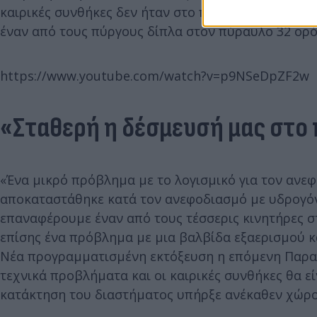
καιρικές συνθήκες δεν ήταν στο πλευρό των συντε
έναν από τους πύργους δίπλα στον πύραυλο 32 ορ
https://www.youtube.com/watch?v=p9NSeDpZF2w
«Σταθερή η δέσμευσή μας στο 
«Ένα μικρό πρόβλημα με το λογισμικό για τον ανε
αποκαταστάθηκε κατά τον ανεφοδιασμό με υδρογόν
επαναφέρουμε έναν από τους τέσσερις κινητήρες σ
επίσης ένα πρόβλημα με μια βαλβίδα εξαερισμού κ
Νέα προγραμματισμένη εκτόξευση η επόμενη Παρασκ
τεχνικά προβλήματα και οι καιρικές συνθήκες θα εί
κατάκτηση του διαστήματος υπήρξε ανέκαθεν χώρ