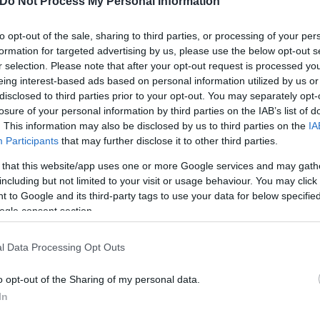
Do Not Process My Personal Information
ο Ακρωτήριο Κανάβεραλ της Φλόριντα είχε προγραμμ
οπική ώρα), εντούτοις αναβλήθηκε καθώς διαπιστώθ
to opt-out of the sale, sharing to third parties, or processing of your per
formation for targeted advertising by us, please use the below opt-out s
αποκατασταθεί εγκαίρως.
r selection. Please note that after your opt-out request is processed y
eing interest-based ads based on personal information utilized by us or
disclosed to third parties prior to your opt-out. You may separately opt-
losure of your personal information by third parties on the IAB’s list of
. This information may also be disclosed by us to third parties on the
IA
Participants
that may further disclose it to other third parties.
 that this website/app uses one or more Google services and may gath
including but not limited to your visit or usage behaviour. You may click 
 to Google and its third-party tags to use your data for below specifi
ogle consent section.
l Data Processing Opt Outs
o opt-out of the Sharing of my personal data.
In
0594