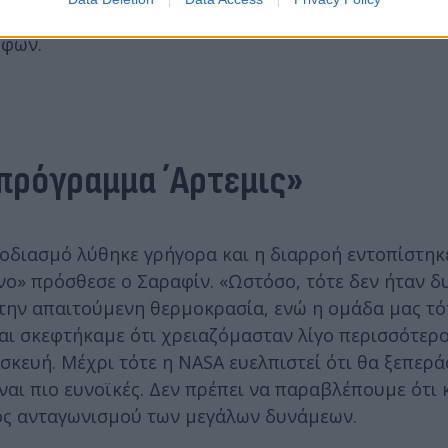
λεστών του ιστορικού εγχειρήματος. Ένας κεραυνός
όφων.
πρόγραμμα ΄Αρτεμις»
φοδιασμό λύθηκε γρήγορα και η διαρροή εντοπίστηκ
ο» πρόσθεσε ο Σαραφίν. «Ωστόσο, τότε δεν ήταν δ
την απαιτούμενη θερμοκρασία, ενώ η ομάδα μας τότ
αι σκεφτήκαμε ότι χρειαζόμασταν λίγο περισσότερο
ευή. Μέχρι τότε η NASA ευελπιστεί ότι θα ξεπερά
ναι πιο ευνοϊκές. Δεν πρέπει να παραβλέπουμε ότι 
ος ανταγωνισμού των μεγάλων δυνάμεων.