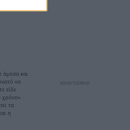
 χτύπησε
ε άμεσα και
υνατό να
ε είδε
 χρόνο».
σει τα
και η