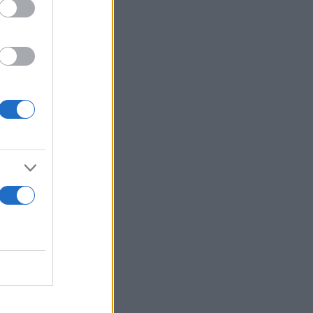
ιται να
ημάτων
 στο
για τις
άτι που δεν
ές και νέες
να
 και οι