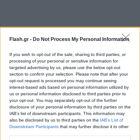
Flash.gr -
Do Not Process My Personal Information
Οι συνθήκες της χτεσινής επίθεσης το τονίζουν
αυτό: ομάδα χούλιγκαν εξοπλισμένη με ναυτικές
If you wish to opt-out of the sale, sharing to third parties, or
φωτοβολίδες, οδήγησε στον βαρύτατο
processing of your personal or sensitive information for
targeted advertising by us, please use the below opt-out
τραυματισμό ενός νέου ανθρώπου.
section to confirm your selection. Please note that after your
opt-out request is processed you may continue seeing
Ελπίζουμε να μην ακούσουμε για μια ακόμα φορά
interest-based ads based on personal information utilized by
us or personal information disclosed to third parties prior to
ότι η λύση είναι να «κλείσουν οι σύνδεσμοι» και
your opt-out. You may separately opt-out of the further
λόγια του αέρα. Ευχόμαστε να πάνε όλα καλά με
disclosure of your personal information by third parties on the
τον άτυχο αστυνομικό που βρέθηκε στη δίνη της
IAB’s list of downstream participants. This information may
δολοφονικής αυτής επίθεσης και να βγει νικητής
also be disclosed by us to third parties on the
IAB’s List of
Downstream Participants
that may further disclose it to other
από αυτή την τραγική περιπέτεια».
third parties.