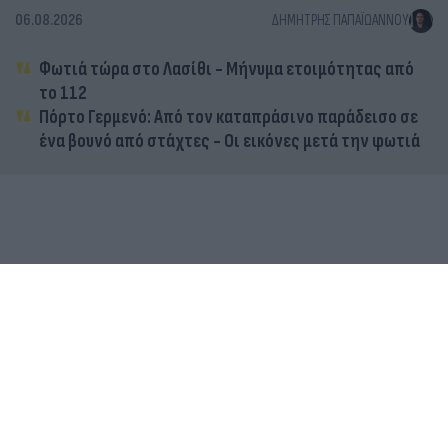
06.08.2026
ΔΗΜΉΤΡΗΣ ΠΑΠΑΪΩΆΝΝΟΥ
Φωτιά τώρα στο Λασίθι - Μήνυμα ετοιμότητας από
το 112
Πόρτο Γερμενό: Από τον καταπράσινο παράδεισο σε
ένα βουνό από στάχτες - Οι εικόνες μετά την φωτιά