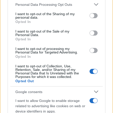
Please note that this website/app uses one or more Google
Personal Data Processing Opt Outs
services and may gather and store information including but
not limited to your visit or usage behaviour. You may click to
I want to opt-out of the Sharing of my
personal data.
grant or deny consent to Google and its third-party tags to
Opted In
use your data for below specified purposes in below Google
consent section.
I want to opt-out of the Sale of my
Personal Data.
Opted In
I want to opt-out of processing my
Personal Data for Targeted Advertising.
Opted In
I want to opt-out of Collection, Use,
Retention, Sale, and/or Sharing of my
Personal Data that Is Unrelated with the
Purposes for which it was collected.
Opted Out
Google consents
I want to allow Google to enable storage
related to advertising like cookies on web or
device identifiers in apps.