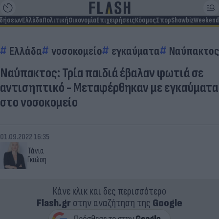
ιδήσεων
Ελλάδα
Πολιτική
Οικονομία
Επιχειρήσεις
Κόσμος
Σπορ
Showbiz
Weekend
Ελλάδα
νοσοκομείο
εγκαύματα
Ναύπακτος
Ναύπακτος: Τρία παιδιά έβαλαν φωτιά σε
αντισηπτικό - Μεταφέρθηκαν με εγκαύματα
στο νοσοκομείο
01.09.2022 16:35
Τάνια
Γκιώση
Κάνε κλικ και δες περισσότερο
Flash.gr
στην αναζήτηση της
Google