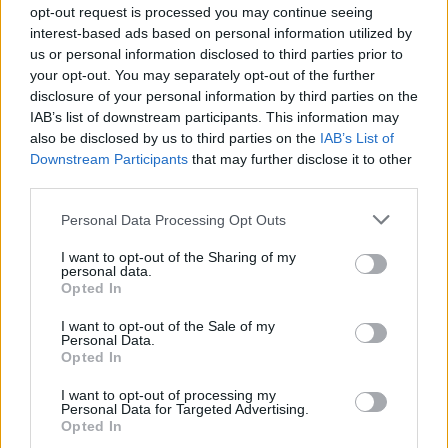
opt-out request is processed you may continue seeing
interest-based ads based on personal information utilized by
us or personal information disclosed to third parties prior to
your opt-out. You may separately opt-out of the further
disclosure of your personal information by third parties on the
Όπως σημείωσε στο Mega γιατρός του Κέντρου
IAB’s list of downstream participants. This information may
also be disclosed by us to third parties on the
IAB’s List of
Υγείας Ναυπάκτου, τα εγκαύματα των τριών
Downstream Participants
that may further disclose it to other
εφήβων, ήταν «ήταν στα άνω και τα κάτω άκρα. Τα
third parties.
δύο παιδάκια είχαν εγκαύματα και στο πρόσωπο,
Please note that this website/app uses one or more Google
Personal Data Processing Opt Outs
ενώ είναι δευτέρου βαθμού». Ο 16χρονος
services and may gather and store information including but
νοσηλεύεται στο νοσοκομείο Άγιος Ανδρέας της
not limited to your visit or usage behaviour. You may click to
I want to opt-out of the Sharing of my
personal data.
Πάτρας και τα δύο μικρότερα στο Καραμανδάνειο.
grant or deny consent to Google and its third-party tags to
Opted In
use your data for below specified purposes in below Google
consent section.
I want to opt-out of the Sale of my
Personal Data.
Opted In
I want to opt-out of processing my
Personal Data for Targeted Advertising.
Opted In