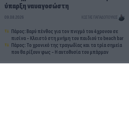
ύπαρξη ναυαγοσώστη
09.08.2026
ΚΏΣΤΑΣ ΠΑΠΑΔΌΠΟΥΛΟΣ
Πάρος: Βαρύ πένθος για τον πνιγμό του 4χρονου σε
πισίνα - Κλειστό στη μνήμη του παιδιού το beach bar
Πάρος: Το χρονικό της τραγωδίας και τα τρία σημεία
που θα ρίξουν φως - Η αυτοθυσία του μπάρμαν