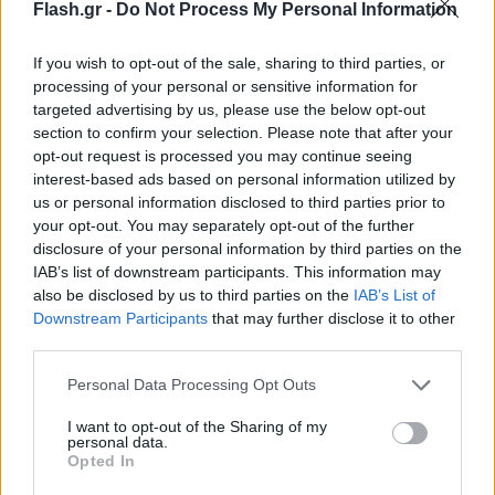
και έτσι πήραν την νίκη και ανέβηκαν στο 13-17.
Flash.gr -
Do Not Process My Personal Information
If you wish to opt-out of the sale, sharing to third parties, or
Ο Μαλίκ Μπίσλι με 21 πόντους και 5/10 τρίποντα
processing of your personal or sensitive information for
ήταν ο πρώτος σκόρερ των νικητών, με τον Κέιντ
targeted advertising by us, please use the below opt-out
section to confirm your selection. Please note that after your
Κάνινγκχαμ να προσθέτει 20 πόντους και 10 ασίστ
opt-out request is processed you may continue seeing
και τον Τζέιντεν Άιβι 18 πόντους.
interest-based ads based on personal information utilized by
us or personal information disclosed to third parties prior to
your opt-out. You may separately opt-out of the further
disclosure of your personal information by third parties on the
IAB’s list of downstream participants. This information may
also be disclosed by us to third parties on the
IAB’s List of
Downstream Participants
that may further disclose it to other
third parties.
Please note that this website/app uses one or more Google
Personal Data Processing Opt Outs
services and may gather and store information including but
not limited to your visit or usage behaviour. You may click to
I want to opt-out of the Sharing of my
personal data.
grant or deny consent to Google and its third-party tags to
Opted In
use your data for below specified purposes in below Google