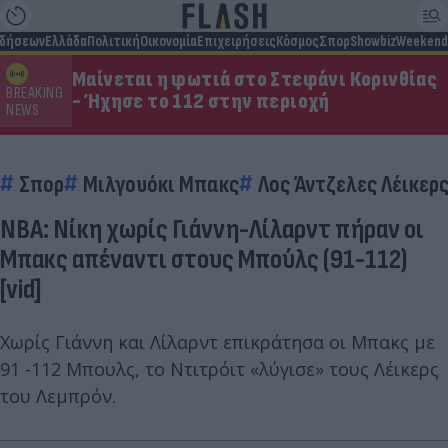
ιδήσεων
Ελλάδα
Πολιτική
Οικονομία
Επιχειρήσεις
Κόσμος
Σπορ
Showbiz
Weekend
Μαίνεται η φωτιά στο Στεφάνι Κορινθίας
BREAKING
- Ήχησε το 112 στην περιοχή
NEWS
Σπορ
Μιλγουόκι Μπακς
Λος Άντζελες Λέικερ
NBA: Νίκη χωρίς Γιάννη-Λίλαρντ πήραν οι
Μπακς απέναντι στους Μπούλς (91-112)
[vid]
Χωρίς Γιάννη και Λίλαρντ επικράτησα οι Μπακς με
91 -112 Μπουλς, το Ντιτρόιτ «λύγισε» τους Λέικερς
του Λεμπρόν.