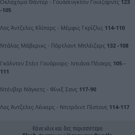
Οκλαχόμα Θάντερ - Γουάσινγκτον Γουίζαρντς
123
-105
Λος Άντζελες Κλίπερς - Μέμφις Γκρίζλις
114-110
Ντάλας Μάβερικς - Πόρτλαντ Μπλέιζερς
132 -108
Γκόλντεν Στέιτ Γουόριορς- Ιντιάνα Πέισερς
105 -
111
Ντένβερ Νάγκετς - Φίνιξ Σανς
117-90
Λος Άντζελες Λέικερς - Ντιτρόιντ Πίστονς
114-117
Κάνε κλικ και δες περισσότερο