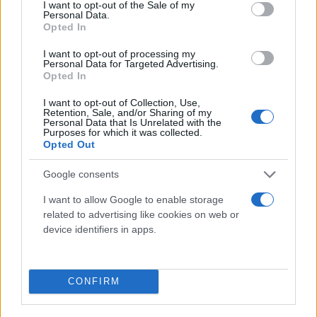
consent section.
I want to opt-out of the Sale of my
Personal Data.
Opted In
I want to opt-out of processing my
Personal Data for Targeted Advertising.
Opted In
I want to opt-out of Collection, Use,
Retention, Sale, and/or Sharing of my
Personal Data that Is Unrelated with the
Purposes for which it was collected.
Opted Out
Google consents
I want to allow Google to enable storage
related to advertising like cookies on web or
device identifiers in apps.
Για τους
Λέικερς
, ο
ΛεΜπρόν
είχε 28 πόντους, 11
CONFIRM
ριμπάουντ και 11 ασίστ, με τον Άντονι Ντέιβις να