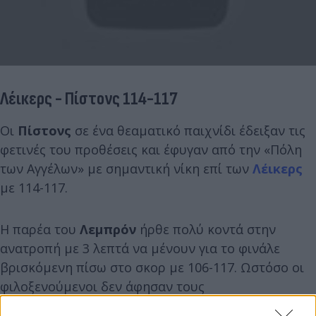
Λέικερς - Πίστονς 114-117
Οι
Πίστονς
σε ένα θεαματικό παιχνίδι έδειξαν τις
φετινές του προθέσεις και έφυγαν από την «Πόλη
των Αγγέλων» με σημαντική νίκη επί των
Λέικερς
με 114-117.
Η παρέα του
Λεμπρόν
ήρθε πολύ κοντά στην
ανατροπή με 3 λεπτά να μένουν για το φινάλε
βρισκόμενη πίσω στο σκορ με 106-117. Ωστόσο οι
φιλοξενούμενοι δεν άφησαν τους
«Λιμνανθρώπους» να περάσουν μπροστά στο σκορ