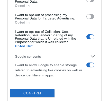
Personal Data.
Opted In
I want to opt-out of processing my
Personal Data for Targeted Advertising.
Opted In
I want to opt-out of Collection, Use,
Retention, Sale, and/or Sharing of my
Personal Data that Is Unrelated with the
Purposes for which it was collected.
Opted Out
Google consents
Το τέλος στελεχών του ΣΚΑΪ: Το χρονικό ενός
I want to allow Google to enable storage
προαναγγελθέντος «θανάτου» με σφραγίδα Γιάννη
related to advertising like cookies on web or
Αλαφούζου
device identifiers in apps.
07.08.2026
ΧΡΊΣΛΑ ΓΕΩΡΓΑΚΟΠΟΎΛΟΥ
CONFIRM