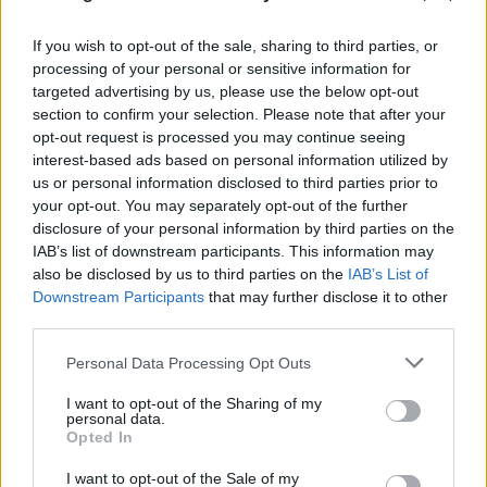
If you wish to opt-out of the sale, sharing to third parties, or
processing of your personal or sensitive information for
targeted advertising by us, please use the below opt-out
section to confirm your selection. Please note that after your
Αδιανόητη καταγγελία για τουρίστα στην Κρήτη:
opt-out request is processed you may continue seeing
Έδειχνε ανήλικη και ρωτούσε «πόσο;»
interest-based ads based on personal information utilized by
us or personal information disclosed to third parties prior to
07.08.2026
your opt-out. You may separately opt-out of the further
disclosure of your personal information by third parties on the
IAB’s list of downstream participants. This information may
also be disclosed by us to third parties on the
IAB’s List of
Downstream Participants
that may further disclose it to other
third parties.
Please note that this website/app uses one or more Google
Personal Data Processing Opt Outs
services and may gather and store information including but
not limited to your visit or usage behaviour. You may click to
I want to opt-out of the Sharing of my
personal data.
grant or deny consent to Google and its third-party tags to
Opted In
use your data for below specified purposes in below Google
consent section.
I want to opt-out of the Sale of my