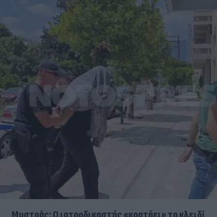
Μυστράς: Ο ιατροδικαστής «κρατάει» το κλειδί