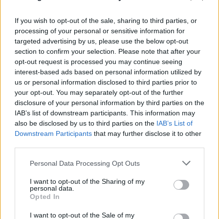
If you wish to opt-out of the sale, sharing to third parties, or
processing of your personal or sensitive information for
targeted advertising by us, please use the below opt-out
section to confirm your selection. Please note that after your
opt-out request is processed you may continue seeing
Φωτιά στη δυτική Αττική: Προφυλακίστηκαν ο
interest-based ads based on personal information utilized by
δήμαρχος Στυλίδας και δύο ακόμη άτομα
us or personal information disclosed to third parties prior to
your opt-out. You may separately opt-out of the further
07.08.2026
ΧΡΙΣΤΌΔΟΥΛΟΣ ΣΚΟΎΝΤΑΣ
disclosure of your personal information by third parties on the
IAB’s list of downstream participants. This information may
also be disclosed by us to third parties on the
IAB’s List of
Downstream Participants
that may further disclose it to other
third parties.
Please note that this website/app uses one or more Google
Personal Data Processing Opt Outs
services and may gather and store information including but
not limited to your visit or usage behaviour. You may click to
I want to opt-out of the Sharing of my
personal data.
grant or deny consent to Google and its third-party tags to
Opted In
use your data for below specified purposes in below Google
consent section.
I want to opt-out of the Sale of my