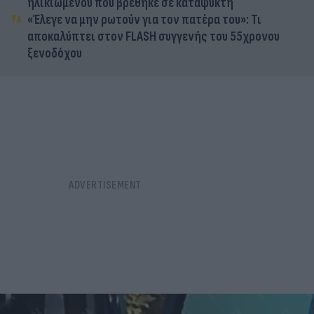
ηλικιωμένου που βρέθηκε σε καταψύκτη
«Έλεγε να μην ρωτούν για τον πατέρα του»: Τι
αποκαλύπτει στον FLASH συγγενής του 55χρονου
ξενοδόχου