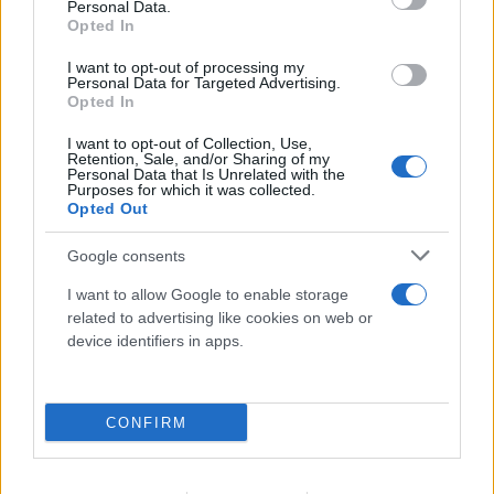
Personal Data.
Opted In
I want to opt-out of processing my
Personal Data for Targeted Advertising.
Opted In
I want to opt-out of Collection, Use,
Retention, Sale, and/or Sharing of my
Personal Data that Is Unrelated with the
Purposes for which it was collected.
Opted Out
Google consents
I want to allow Google to enable storage
Καιρός: Στους 38 βαθμούς «σκαρφαλώνει» η
related to advertising like cookies on web or
θερμοκρασία - Μέχρι και 6 μποφόρ οι άνεμοι
device identifiers in apps.
07.08.2026
ΧΡΙΣΤΌΔΟΥΛΟΣ ΣΚΟΎΝΤΑΣ
CONFIRM