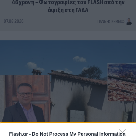
46χρονη - Φωτογραφίες του FLASH από την
άφιξη στη ΓΑΔΑ
07.08.2026
ΓΙΆΝΝΗΣ ΚΈΜΜΟΣ
Flash.gr -
Do Not Process My Personal Information