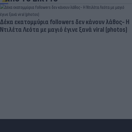
εν κάνουν λάθος- Η
ξανά viral (photos)
Τιμές καυσίμων: «Πονοκέφ
του ρεζερβουάρ για τους α
Αυγούστου