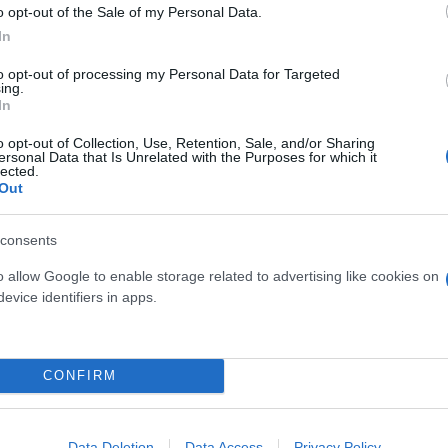
ός, πάντως ανάμεσα στους πιο αυστηρούς επικριτές
o opt-out of the Sale of my Personal Data.
In
είχε σε αντικυβερνητικές κινητοποιήσεις και φέτο
 αφού αρνήθηκε να απελαθεί στις ΗΠΑ, μαζί με δεκ
to opt-out of processing my Personal Data for Targeted
ing.
In
o opt-out of Collection, Use, Retention, Sale, and/or Sharing
ας δεν απάντησε αμέσως όταν της ζήτησε σχόλιο το
ersonal Data that Is Unrelated with the Purposes for which it
lected.
Out
ου Βατικανού διακόπηκαν φέτος, αφού ο πάπας Φρα
consents
ρτέγα, μιλώντας για «ωμή δικτατορία» και συγκρίν
o allow Google to enable storage related to advertising like cookies on
evice identifiers in apps.
CONFIRM
Data Deletion
Data Access
Privacy Policy