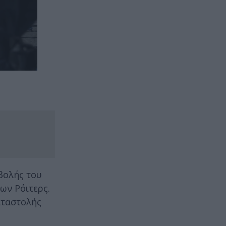
βολής του
ων Ρόιτερς.
αταστολής