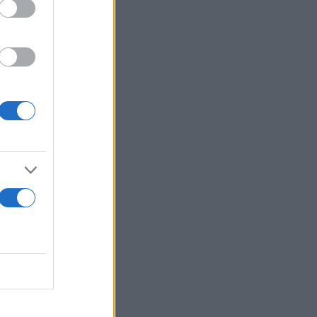
 του
ς του
άδες άλλες
 Ρόιτερς.
γκίσκος
οντάς τη με