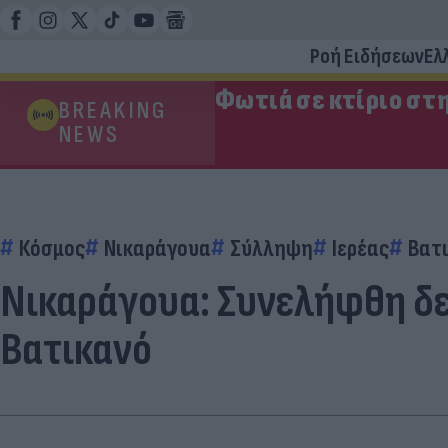
Ροή Ειδήσεων
Ελ
Φωτιά σε κτίριο στ
BREAKING
NEWS
Κόσμος
Νικαράγουα
Σύλληψη
Ιερέας
Βατ
Νικαράγουα: Συνελήφθη δε
Βατικανό