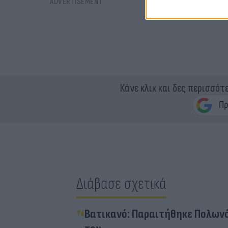
Κάνε κλικ και δες περισσότ
Διάβασε σχετικά
Βατικανό: Παραιτήθηκε Πολωνό