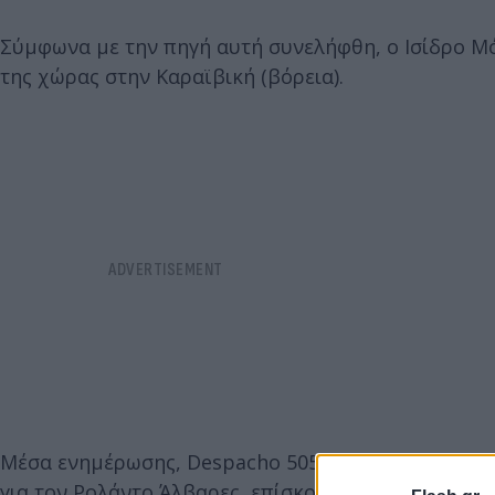
Σύμφωνα με την πηγή αυτή συνελήφθη, ο Ισίδρο Μό
της χώρας στην Καραϊβική (βόρεια).
Μέσα ενημέρωσης, Despacho 505 και La Prensa, α
για τον Ρολάντο Άλβαρες, επίσκοπο που βρίσκεται 