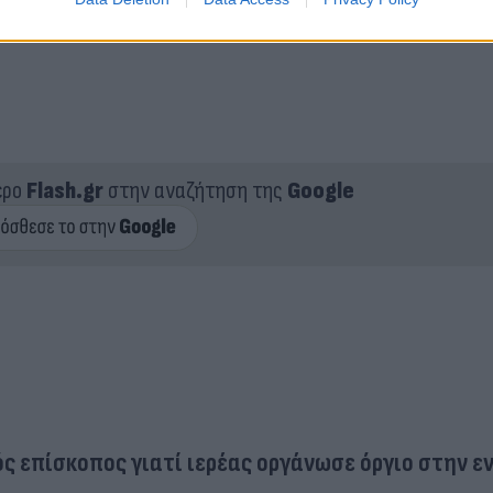
ερο
Flash.gr
στην αναζήτηση της
Google
ς επίσκοπος γιατί ιερέας οργάνωσε όργιο στην ε