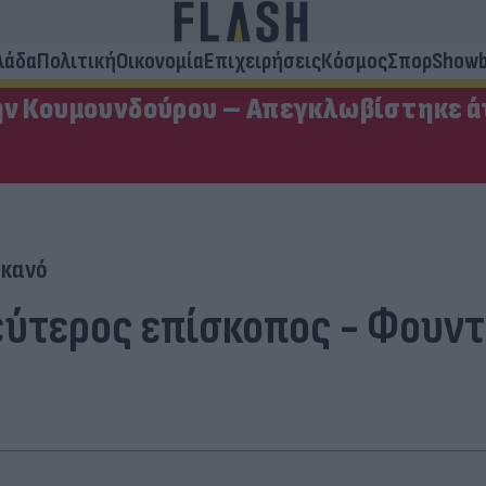
λάδα
Πολιτική
Οικονομία
Επιχειρήσεις
Κόσμος
Σπορ
Showb
ην Κουμουνδούρου – Απεγκλωβίστηκε ά
ικανό
ύτερος επίσκοπος - Φουντώ