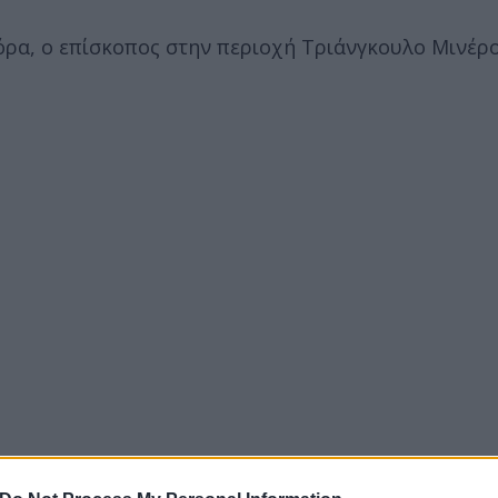
ρα, ο επίσκοπος στην περιοχή Τριάνγκουλο Μινέρο,
νέφεραν χθες πως ο ιερωμένος συνελήφθη διότι πρ
στη φυλακή.