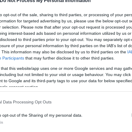
Do Not Process My Personal Information
to opt-out of the sale, sharing to third parties, or processing of your per
ανιέλ Ορτέγα έχουν βάλει στο στόχαστρο θεσμούς 
formation for targeted advertising by us, please use the below opt-out s
ρα, στους οποίους προσάπτει πως συμμετέχουν σε 
r selection. Please note that after your opt-out request is processed y
eing interest-based ads based on personal information utilized by us or
disclosed to third parties prior to your opt-out. You may separately opt-
losure of your personal information by third parties on the IAB’s list of
. This information may also be disclosed by us to third parties on the
IA
Participants
that may further disclose it to other third parties.
 that this website/app uses one or more Google services and may gath
including but not limited to your visit or usage behaviour. You may click 
 to Google and its third-party tags to use your data for below specifi
ogle consent section.
l Data Processing Opt Outs
o opt-out of the Sharing of my personal data.
In